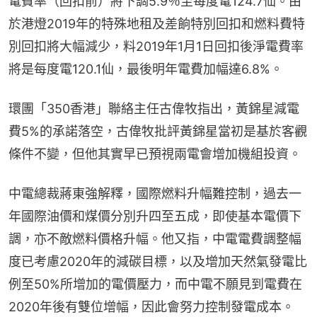
電費率（回扣前）將下調5.9％至每度電124.7仙。由
於港燈2019年的特殊地租及差餉特別回扣和燃料費特
別回扣將大幅減少，料2019年1月1日回扣後淨電費率
將是每度電120.1仙，最後明年電費加幅達6.8%。
環團「350香港」聯絡主任古偉牧指出，黃錦星減電
費5%的承諾落空，古偉牧批評黃錦星當初是基於客觀
條件不變，但他其實早已預視兩電會增加機組投資。
中電總裁蔣東強解釋，國際燃料升幅難控制，過去一
年國際油價和煤價分別升四至五成，即使基本電價下
調，亦不敵燃料價格升幅。他又指，中電電費調整幅
度已考慮2020年的減碳目標，以及增加天然氣發電比
例至50%所增加的電價壓力，而中電不願見到電費在
2020年後有雙位增幅，因此會努力控制發電成本。