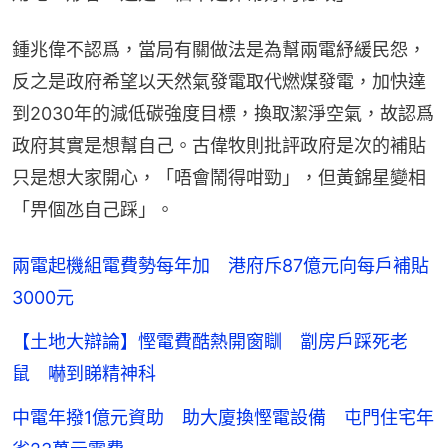
鍾兆偉不認爲，當局有關做法是為幫兩電紓緩民怨，
反之是政府希望以天然氣發電取代燃煤發電，加快達
到2030年的減低碳強度目標，換取潔淨空氣，故認爲
政府其實是想幫自己。古偉牧則批評政府是次的補貼
只是想大家開心，「唔會鬧得咁勁」，但黃錦星變相
「畀個氹自己踩」。
兩電起機組電費勢每年加 港府斥87億元向每戶補貼
3000元
【土地大辯論】慳電費酷熱開窗瞓 劏房戶踩死老
鼠 嚇到睇精神科
中電年撥1億元資助 助大廈換慳電設備 屯門住宅年