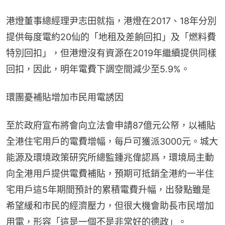
港燈董事總經理尹志田就指，港燈在2017、18年分別
提供每度電約20仙的「地租及差餉回扣」及「燃料費
特別回扣」，但港燈沒有資源在2019年繼續提供同樣
回扣，因此，明年電費下調空間減少至5.9%。
環團憂補貼增加市民用電誘因
至於政府宣布將會向立法會申請87億元公帑，以補貼
全港住宅用戶的電費增幅，每戶可獲派3000元。城大
能源及環境政策研究所總監鍾兆偉認爲，環境局主動
向全港用戶提供電費補貼，預期可抵銷全港約一半住
宅用戶這5年期間預計的累積電費升幅，出發點雖是
希望緩和市民的經濟壓力，但很大機會助長市民增加
用電，形容「這是一個不是非常好的德政」。