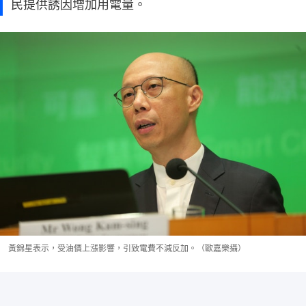
民提供誘因增加用電量。
黃錦星表示，受油價上漲影響，引致電費不減反加。（歐嘉樂攝）