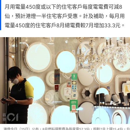
月用電量450度或以下的住宅客戶每度電電費可減8
仙，預計港燈一半住宅客戶受惠。計及補助，每月用
電量450度的住宅客戶8月總電費較7月增加33.3元。
港燈今日（25日）公布，8月燃料調整費為每度電57.3仙，即較7月上調15.4仙，升