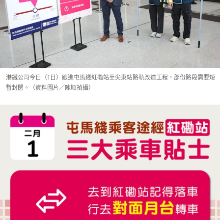
港鐵公司今日（1日）跟進屯馬綫紅磡站至尖東站路軌改道工程，部份路段需要短
暫封閉。（資料圖片／陳順禎攝）