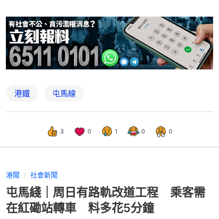
港鐵
屯馬線
3
0
1
0
0
港聞
社會新聞
屯馬綫｜周日有路軌改道工程 乘客需
在紅磡站轉車 料多花5分鐘