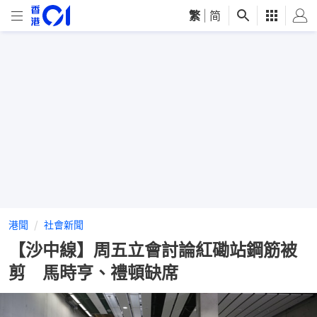
繁
|
简
港聞
社會新聞
【沙中線】周五立會討論紅磡站鋼筋被
剪 馬時亨、禮頓缺席