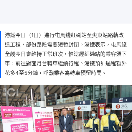
港鐵今日（1日）進行屯馬綫紅磡站至尖東站路軌改
道工程，部份路段需要短暫封閉。港鐵表示，屯馬綫
全綫今日會維持正常班次，惟途經紅磡站的乘客須下
車，前往對面月台轉車繼續行程。港鐵預計過程額外
花多4至5分鐘，呼籲乘客為轉車預留時間。