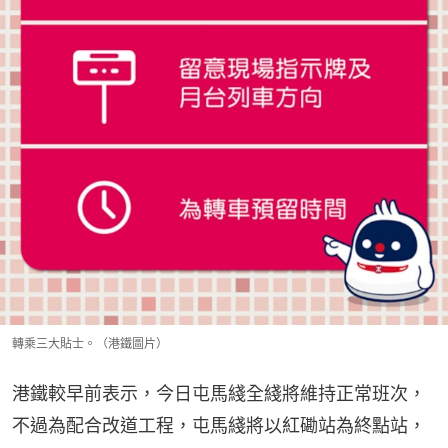
轉乘三大貼士。（港鐵圖片）
港鐵較早前表示，今日屯馬綫全綫將維持正常班次，
不過為配合改道工程，屯馬綫將以紅磡站為終點站，