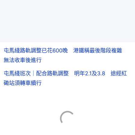
屯馬綫路軌調整已花600晚 港鐵稱最後階段複雜
無法收車後進行
屯馬綫班次｜配合路軌調整 明年2.1及3.8 途經紅
磡站須轉車續行