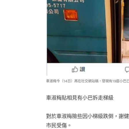
車淑梅今（14日）再在社交網站稱，發現有19座小巴已
車淑梅貼相見有小巴拆走梯級
對於車淑梅險些因小梯級跌倒，謝健
市民受傷。