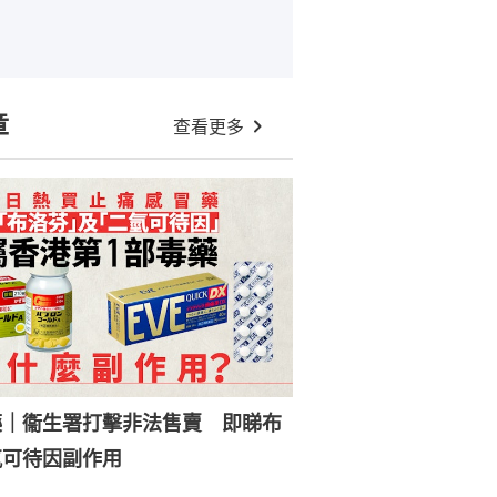
章
查看更多
藥｜衞生署打擊非法售賣 即睇布
氫可待因副作用