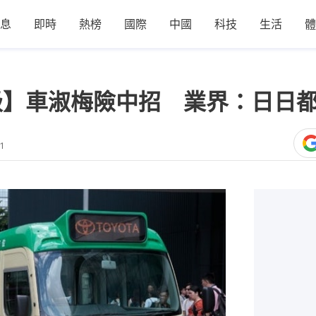
息
即時
熱榜
國際
中國
科技
生活
體
級】車淑梅險中招 業界：日日
1