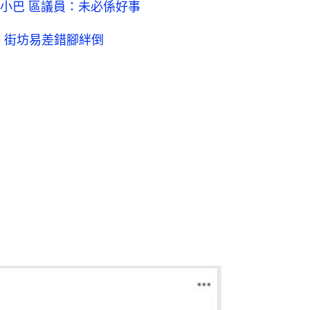
小巴 區議員：未必係好事
 街坊易差錯腳絆倒