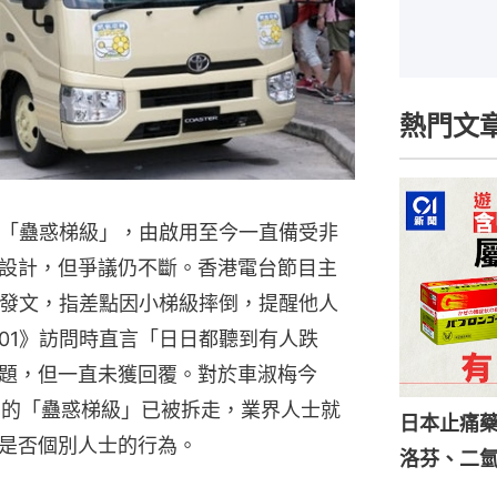
熱門文
稱「蠱惑梯級」，由啟用至今一直備受非
設計，但爭議仍不斷。香港電台節目主
站發文，指差點因小梯級摔倒，提醒他人
01》訪問時直言「日日都聽到有人跌
題，但一直未獲回覆。對於車淑梅今
小巴的「蠱惑梯級」已被拆走，業界人士就
日本止痛
是否個別人士的行為。
洛芬、二