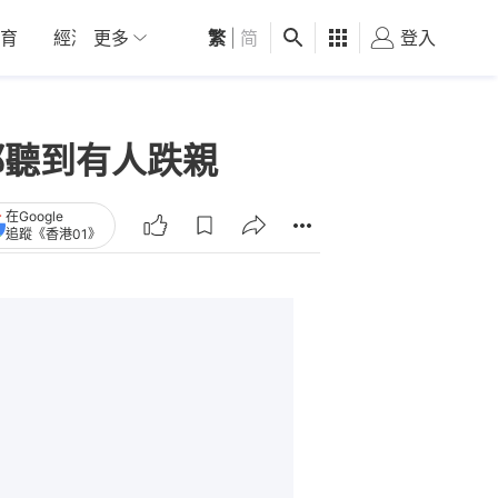
育
經濟
更多
01深圳
繁
觀點
|
简
健康
好食玩飛
登入
女
都聽到有人跌親
在Google
追蹤《香港01》