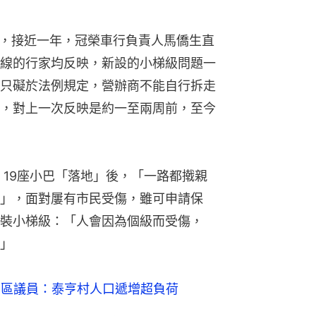
啟用，接近一年，冠榮車行負責人馬僑生直
線的行家均反映，新設的小梯級問題一
只礙於法例規定，營辦商不能自行拆走
，對上一次反映是約一至兩周前，至今
 19座小巴「落地」後，「一路都撠親
」，面對屢有市民受傷，雖可申請保
裝小梯級：「人會因為個級而受傷，
」
 區議員：泰亨村人口遞增超負荷