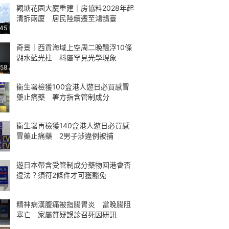
觀塘花園大廈重建｜房協料2028年起
清拆兩廈 居民陸續遷至鴻鵠臺
:45
奇景｜西貢海域上空周二晚飄浮10條
湖水藍光柱 料屬罕見光學現象
:58
衞生署檢獲100盒港人遊日必買感冒
藥止痛藥 署方指含管制成分
衞生署再檢獲140盒港人遊日必買感
冒藥止痛藥 2男子涉違例被捕
遊日本帶含受管制成分藥物回港會否
違法？須符2條件才可獲豁免
精神病漢腹痛被指腸胃炎 當晚腸阻
塞亡 家屬質疑誤診召死因研訊