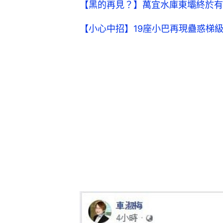
【黑的再見？】萬宜水庫東壩終於有
【小心中招】19座小巴再現蠱惑梯級