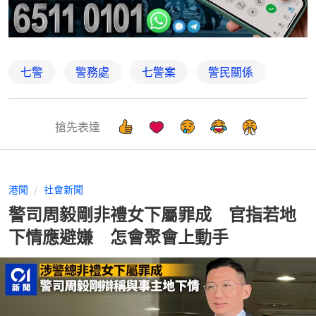
七警
警務處
七警案
警民關係
搶先表達
港聞
社會新聞
警司周毅剛非禮女下屬罪成 官指若地
下情應避嫌 怎會聚會上動手