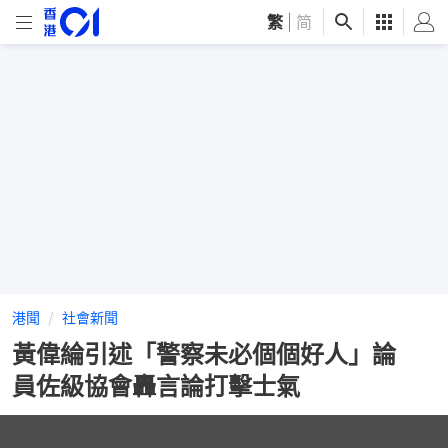
繁
|
简
港聞
社會新聞
黃偉綸引述「警察未必個個好人」論
員佐級協會轟言論打擊士氣