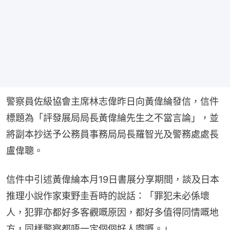
警察員佐級協會主席林志偉昨日向黃偉綸發信，信件
標題為「評發展局局長黃偉綸先生之不當言論」，並
將副本抄送予公務員事務局局長羅智光及警務處處長
盧偉聰。
信件中引述黃偉綸本月19日書展分享期間，談及日本
推理小說作家東野圭吾時的說話：「罪犯未必係壞
人，犯罪亦都好多客觀嘅原因，都好多值得同情嘅地
方，同樣警察都唔一定個個好人嚟嘅。」