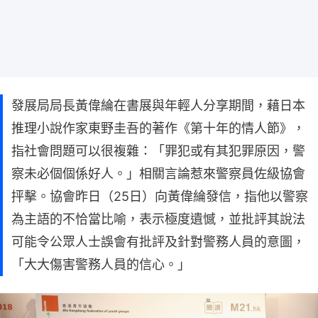
發展局局長黃偉綸在書展與年輕人分享期間，藉日本
推理小說作家東野圭吾的著作《第十年的情人節》，
指社會問題可以很複雜：「罪犯或有其犯罪原因，警
察未必個個係好人。」相關言論惹來警察員佐級協會
抨擊。協會昨日（25日）向黃偉綸發信，指他以警察
為主語的不恰當比喻，表示極度遺憾，並批評其說法
可能令公眾人士誤會有批評及針對警務人員的意圖，
「大大傷害警務人員的信心。」