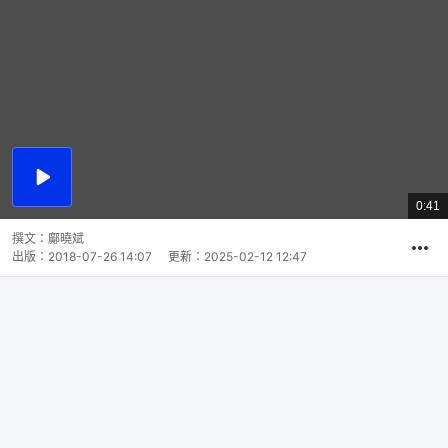
播
放
0:41
總
影
共
片
時
撰文：
鄺曉斌
間
出版：
2018-07-26 14:07
更新：
2025-02-12 12:47