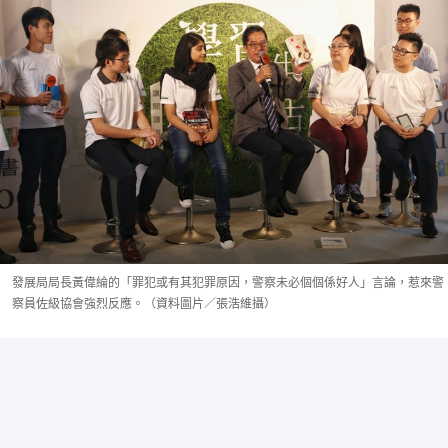
發展局局長黃偉綸的「罪犯或有其犯罪原因，警察未必個個係好人」言論，惹來警
察員佐級協會強烈反應。（資料圖片／張浩維攝）