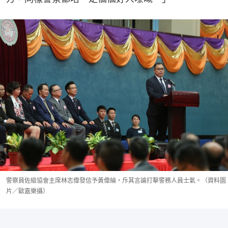
警察員佐級協會主席林志偉發信予黃偉綸，斥其言論打擊警務人員士氣。（資料圖
片／歐嘉樂攝）