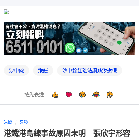
沙中線
港鐵
沙中線紅磡站鋼筋涉造假
搶先表達
港聞
突發
港鐵港島線事故原因未明 張欣宇形容