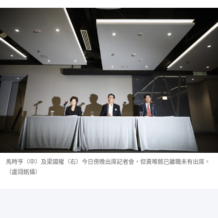
馬時亨（中）及梁國權（右）今日傍晚出席記者會，但黃唯銘已離職未有出席。
（盧翊銘攝）