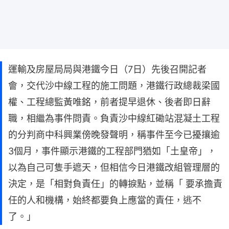
運輸及房屋局局與港鐵今日（7日）先後召開記者
會，交代沙中線工程的施工問題，港鐵行政總裁梁國
權、工程總監黃唯銘，前者提早退休、後者即日辭
職，相繼為事件問責。負責沙中線紅磡站混凝土工程
的分判商中科興業傍晚發聲明，稱事件至今已擾攘逾
3個月，事件顯示港鐵的工程部門猶如「土皇帝」，
以為自己可隻手遮天，但相信今日港鐵改組管理層的
決定，是「相對負責任」的轉捩點，並稱「 要承擔責
任的人和機構，始終都要負上應當的責任，逃不
了。」