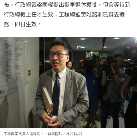
布，行政總裁梁國權提出提早退休獲批，但會等待新
行政總裁上任才生效；工程總監黃唯銘則已辭去職
務，即日生效。
中科興業負責人潘焯鴻。（資料圖片／林若勤攝）