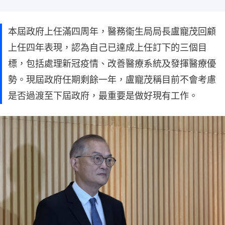
本屆政府上任滿四周年，醫務衞生局局長盧寵茂回顧
上任四年表現，認為自己已達成上任訂下的三個目
標，包括處理新冠疫情、改善醫療系統及發揮醫療優
勢。現屆政府任期剩餘一年，盧寵茂稱目前不會考慮
是否過渡至下屆政府，最重要是做好現有工作。