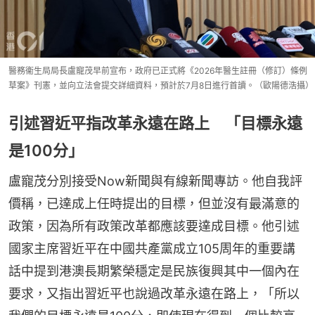
醫務衞生局局長盧寵茂早前宣布，政府已正式將《2026年醫生註冊（修訂）條例
草案》刊憲，並向立法會提交詳細資料，預計於7月8日進行首讀。（歐陽德浩攝）
引述習近平指改革永遠在路上 「目標永遠
是100分」
盧寵茂分別接受Now新聞與有線新聞專訪。他自我評
價稱，已達成上任時提出的目標，但並沒有最滿意的
政策，因為所有政策改革都應該要達成目標。他引述
國家主席習近平在中國共產黨成立105周年的重要講
話中提到港澳長期繁榮穩定是民族復興其中一個內在
要求，又指出習近平也說過改革永遠在路上，「所以