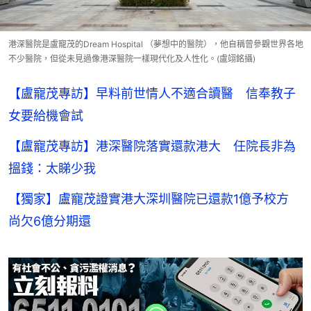
港深醫院是盧寵茂的Dream Hospital （夢想中的醫院），他自稱曾參觀世界各地
不少醫院，但從未見過像港深醫院一樣現代化及人性化。(盧翊銘攝)
【盧寵茂專訪】早料前世情人不適合讀醫 信奉教子
女要給機會試
【盧寵茂專訪】港深醫院落實還款港大 任院長非為
搵錢：太睇少我
【獨家】盧寵茂證實港大深圳醫院已還款1億予校方
尚欠6億分期還