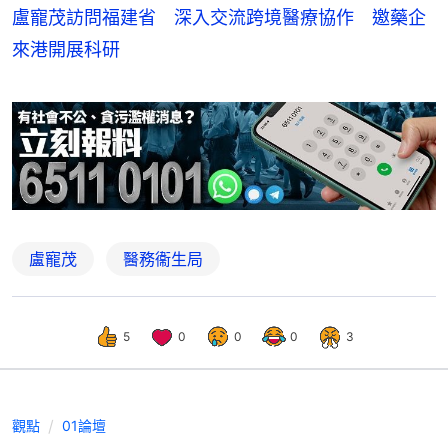
盧寵茂訪問福建省 深入交流跨境醫療協作 邀藥企
來港開展科研
盧寵茂
醫務衞生局
5
0
0
0
3
觀點
01論壇