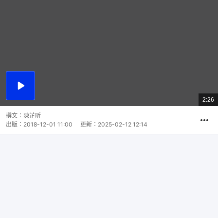
播
放
2:26
總
影
共
片
時
撰文：
陳芷昕
間
出版：
2018-12-01 11:00
更新：
2025-02-12 12:14