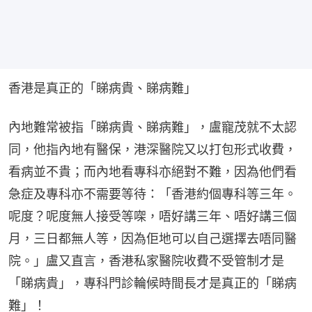
香港是真正的「睇病貴、睇病難」
內地難常被指「睇病貴、睇病難」，盧寵茂就不太認
同，他指內地有醫保，港深醫院又以打包形式收費，
看病並不貴；而內地看專科亦絕對不難，因為他們看
急症及專科亦不需要等待：「香港約個專科等三年。
呢度？呢度無人接受等㗎，唔好講三年、唔好講三個
月，三日都無人等，因為佢地可以自己選擇去唔同醫
院。」盧又直言，香港私家醫院收費不受管制才是
「睇病貴」，專科門診輪候時間長才是真正的「睇病
難」！