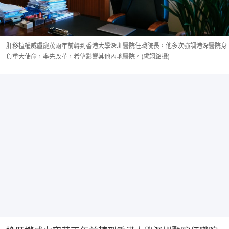
肝移植權威盧寵茂兩年前轉到香港大學深圳醫院任職院長，他多次強調港深醫院身
負重大使命，率先改革，希望影響其他內地醫院。(盧翊銘攝)