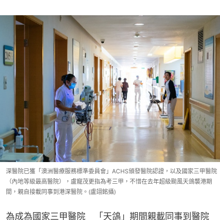
深醫院已獲「澳洲醫療服務標準委員會」ACHS頒發醫院認證，以及國家三甲醫院
（內地等級最高醫院），盧寵茂更指為考三甲，不惜在去年超級颱風天鴿襲港期
間，親自接載同事到港深醫院。(盧翊銘攝)
為成為國家三甲醫院　「天鴿」期間親載同事到醫院