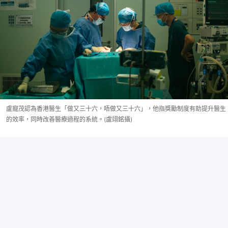
盧寵茂認為香港醫生「做又三十六，唔做又三十六」，他指獎勵制度有助提升醫生
的效率，同時改善醫療過程的系統。(盧翊銘攝)