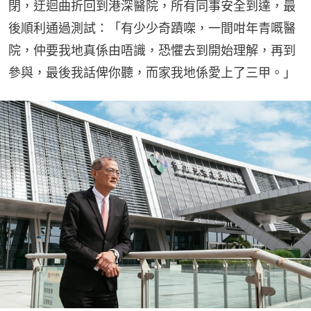
閉，迂迴曲折回到港深醫院，所有同事安全到達，最
後順利通過測試：「有少少奇蹟㗎，一間咁年青嘅醫
院，仲要我地真係由唔識，恐懼去到開始理解，再到
參與，最後我話俾你聽，而家我地係愛上了三甲。」