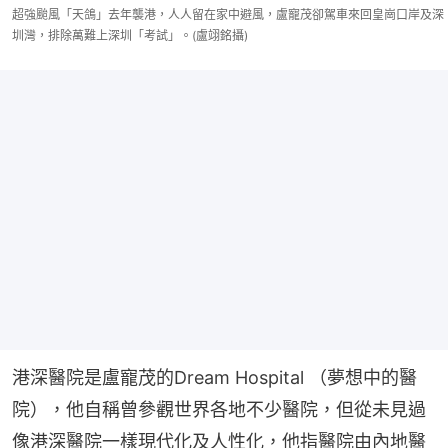
超強颱風「天鴿」去年襲港，人人留在家中避風，盧寵茂卻駕車來回皇崗口岸及深
圳灣，排除萬難上深圳「考試」。(盧翊銘攝)
港深醫院是盧寵茂的Dream Hospital （夢想中的醫
院），他自稱曾參觀世界各地不少醫院，但從未見過
像港深醫院一樣現代化及人性化，他指醫院由內地醫