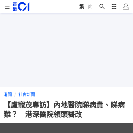
繁
|
简
港聞
社會新聞
【盧寵茂專訪】內地醫院睇病貴、睇病
難？ 港深醫院領頭醫改