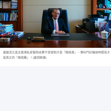
盧寵茂又直言香港私家醫院收費不受管制才是「睇病貴」，專科門診輪候時間長才
是真正的「睇病難」！(盧翊銘攝)