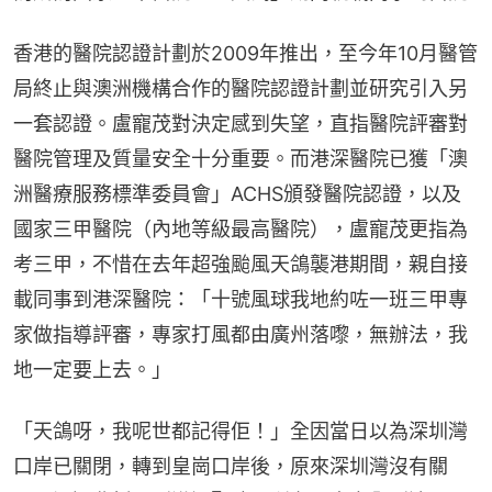
香港的醫院認證計劃於2009年推出，至今年10月醫管
局終止與澳洲機構合作的醫院認證計劃並研究引入另
一套認證。盧寵茂對決定感到失望，直指醫院評審對
醫院管理及質量安全十分重要。而港深醫院已獲「澳
洲醫療服務標準委員會」ACHS頒發醫院認證，以及
國家三甲醫院（內地等級最高醫院），盧寵茂更指為
考三甲，不惜在去年超強颱風天鴿襲港期間，親自接
載同事到港深醫院：「十號風球我地約咗一班三甲專
家做指導評審，專家打風都由廣州落嚟，無辦法，我
地一定要上去。」
「天鴿呀，我呢世都記得佢！」全因當日以為深圳灣
口岸已關閉，轉到皇崗口岸後，原來深圳灣沒有關