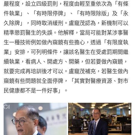
嚴程度，設立四級罰則，程度由輕至重依次為「有條
件執業」、「有時限停牌」、「有時限除版」及「永
久除牌」，同時取消緩刑。盧寵茂認為，新機制可以
精準懲罰醫生的失誤。他解釋，當局可能對某涉事醫
生一種技術例如做內窺鏡有些擔心，透過「有限度執
業」安排，可列明條件，讓該名醫生在受處罰期間繼
續執業，看病人、開處方、開藥，但若要做內窺鏡，
就要完成再培訓後才可以。盧寵茂補充，若醫生做內
窺鏡有些問題就全面停牌，「其實對醫療資源、對市
民健康都不是一件好事」。