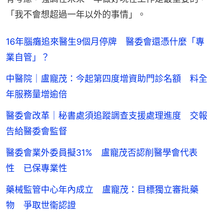
「我不會想超過一年以外的事情」。
16年腦癱追來醫生9個月停牌 醫委會還憑什麼「專
業自管」？
中醫院｜盧寵茂：今起第四度增資助門診名額 料全
年服務量增逾倍
醫委會改革｜秘書處須追蹤調查支援處理進度 交報
告給醫委會監督
醫委會業外委員擬31% 盧寵茂否認削醫學會代表
性 已保專業性
藥械監管中心年內成立 盧寵茂：目標獨立審批藥
物 爭取世衞認證