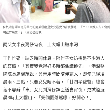
位於灣仔譚臣道的華南粉麵茶餐廳是女兒最愛的宵夜勝地，「由BB車推入去，食到
現在廿幾歲！」（受訪者提供）
兩父女半夜灣仔宵夜　上大帽山遊車河
工作忙碌，缺乏時間休息、陪伴子女彷彿是不少港人
的寫照。「其實我覺得好多時都係講優先」，港深醫
院院長盧寵茂說，會善用時間陪伴家人，即使已經凌
晨兩、三點，只要女兒睡不著，「廿四孝爸爸」總會
義不容辭「車」女兒到灣仔譚臣道食宵夜，更試過凌
晨3時上大帽山，「兜個圈落返嚟，好開心！」