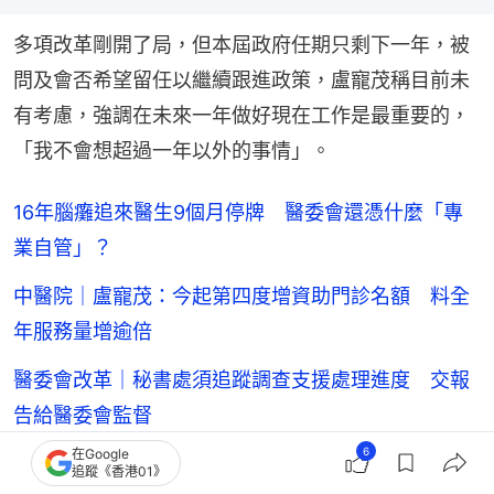
多項改革剛開了局，但本屆政府任期只剩下一年，被
問及會否希望留任以繼續跟進政策，盧寵茂稱目前未
有考慮，強調在未來一年做好現在工作是最重要的，
「我不會想超過一年以外的事情」。
16年腦癱追來醫生9個月停牌 醫委會還憑什麼「專
業自管」？
中醫院｜盧寵茂：今起第四度增資助門診名額 料全
年服務量增逾倍
醫委會改革｜秘書處須追蹤調查支援處理進度 交報
告給醫委會監督
6
在Google
醫委會業外委員擬31% 盧寵茂否認削醫學會代表
追蹤《香港01》