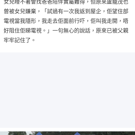
女兒睡不著會找爸爸陪伴實屬難得，但原來盧寵茂也
曾被女兒嫌棄，「試過有一次我返到屋企，佢望住部
電視當我隱形，我走去佢面前行吓，佢叫我走開，唔
好阻住佢睇電視。」一句無心的說話，原來已被父親
牢牢記住了。