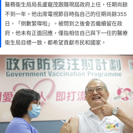
醫務衞生局局長盧寵茂跟隨現屆政府上任，任期尚餘
不到一年。他出席電視節目時指自己的任期尚餘355
日，「倒數緊㗎啦」。被問到之後會否繼續留在政
府，他未有正面回應，僅指相信自己與下一任的醫療
衞生局目標一致，都希望貢獻市民和國家。