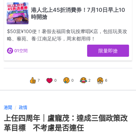
7
0
0
2
6
港聞
政情
上任四周年｜盧寵茂：達成三個政策改
革目標 不考慮是否連任