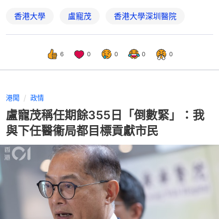
香港大學
盧寵茂
香港大學深圳醫院
6
0
0
0
0
港聞
政情
盧寵茂稱任期餘355日「倒數緊」：我
與下任醫衞局都目標貢獻市民