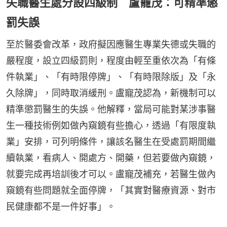
失職醫生處分設四級制 盧寵茂：可精準懲
罰失誤
至於醫委會改革，政府擬因應醫生專業失德或失職的
嚴程度，設立四級罰則，程度由輕至重依次為「有條
件執業」、「有時限停牌」、「有時限除版」及「永
久除牌」，同時取消緩刑。盧寵茂認為，新機制可以
精準懲罰醫生的失誤。他解釋，當局可能對某涉事醫
生一種技術例如做內窺鏡有些擔心，透過「有限度執
業」安排，可列明條件，讓該名醫生在受處罰期間繼
續執業，看病人、開處方、開藥，但若要做內窺鏡，
就要完成再培訓後才可以。盧寵茂補充，若醫生做內
窺鏡有些問題就全面停牌，「其實對醫療資源、對市
民健康都不是一件好事」。