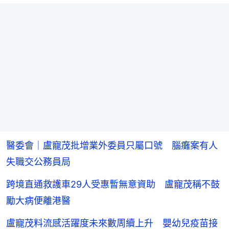
醫委會｜盧寵茂批增業外委員只屬口號 腦癱案有人
失職交公務員局
跨境直通救護車29人受惠暫無意資助 盧寵茂稱不鼓
勵大病便離港醫
盧寵茂料流感活躍度未來數周續上升 嬰幼兒疫苗接