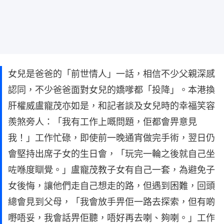
女兒是爸爸的「前世情人」一話，相信不少父親深感
認同，不少爸爸面對女兒的嬌嗲都「投降」。本港換
肝權威盧寵茂亦如是，和記者談及女兒時的幸福笑容
羨煞旁人：「我有工作上嘅問題，佢都會畀意見
我！」工作忙碌，即使前一晚通宵做完手術，翌日仍
會堅持出席子女的生日會，「玩完一輪之後就自己坐
咗喺度瞓覺。」盧寵茂教子女有自己一套，為避免子
女後悔，讓他們走自己想走的路，但遇到困難，回頭
總會見到父母，「我會放手畀佢一路去探索，但有啲
嘢唔妥，我會話畀佢聽，唔好再去喇、夠喇。」工作