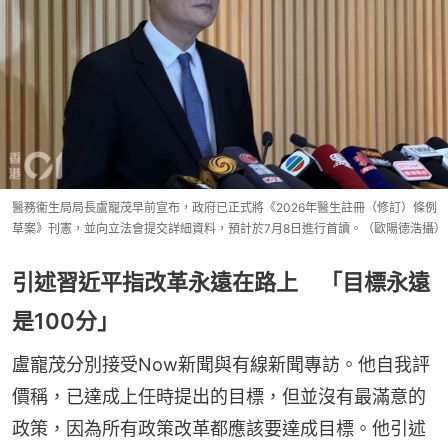
醫務衞生局局長盧寵茂早前宣布，政府已正式將《2026年醫生註冊（修訂）條例
草案》刊憲，並向立法會提交詳細資料，預計於7月8日進行首讀。（歐陽德浩攝）
引述習近平指改革永遠在路上 「目標永遠
是100分」
盧寵茂分別接受Now新聞與有線新聞專訪。他自我評
價稱，已達成上任時提出的目標，但並沒有最滿意的
政策，因為所有政策改革都應該要達成目標。他引述