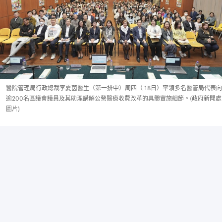
醫院管理局行政總裁李夏茵醫生（第一排中）周四（ 18日）率領多名醫管局代表向
逾200名區議會議員及其助理講解公營醫療收費改革的具體實施細節。(政府新聞處
圖片)