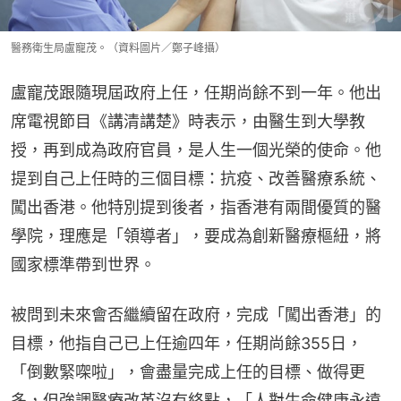
醫務衛生局盧寵茂。（資料圖片／鄭子峰攝）
盧寵茂跟隨現屆政府上任，任期尚餘不到一年。他出
席電視節目《講清講楚》時表示，由醫生到大學教
授，再到成為政府官員，是人生一個光榮的使命。他
提到自己上任時的三個目標：抗疫、改善醫療系統、
闖出香港。他特別提到後者，指香港有兩間優質的醫
學院，理應是「領導者」，要成為創新醫療樞紐，將
國家標準帶到世界。
被問到未來會否繼續留在政府，完成「闖出香港」的
目標，他指自己已上任逾四年，任期尚餘355日，
「倒數緊㗎啦」，會盡量完成上任的目標、做得更
多，但強調醫療改革沒有終點，「人對生命健康永遠