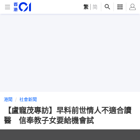
繁
|
简
港聞
社會新聞
【盧寵茂專訪】早料前世情人不適合讀
醫 信奉教子女要給機會試