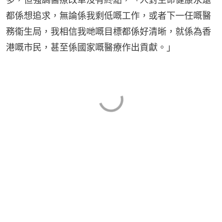
都係想追求，無論係我剩低嘅工作，或者下一任嘅醫
務衞生局，我相信我哋嘅目標都係好清晰，就係為香
港嘅市民，甚至係國家嘅醫療作出貢獻。」