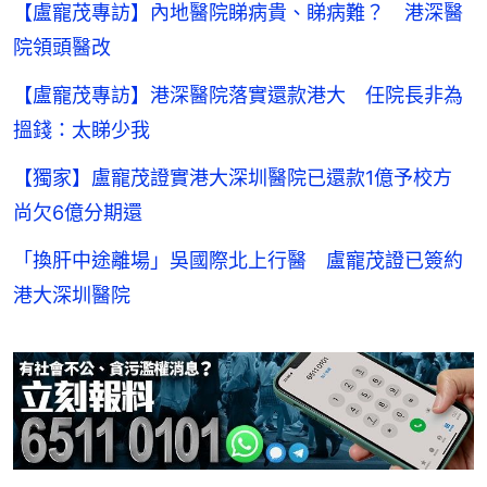
【盧寵茂專訪】內地醫院睇病貴、睇病難？ 港深醫
院領頭醫改
【盧寵茂專訪】港深醫院落實還款港大 任院長非為
搵錢：太睇少我
【獨家】盧寵茂證實港大深圳醫院已還款1億予校方
尚欠6億分期還
「換肝中途離場」吳國際北上行醫 盧寵茂證已簽約
港大深圳醫院