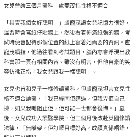
女兒曾讀三個月醫科　盧寵茂指性格不適合
「其實我個女好聰明！」盧寵茂讚女兒記憶力很好，
溫習時會寫紙仔貼牆上，然後看着佈滿紙張的牆，考
試時便會記得那個位置的紙上寫着她需要的資訊。盧
寵茂續指，他過往看到考試題目，腦內亦會浮現出教
科書那一頁有相關內容。雖沒有明言，但他自豪的笑
容彷彿正指「我女兒跟我一樣聰明」。
女兒也曾和兒子一樣修讀醫科，但盧寵茂坦言女兒性
格不適合讀醫，「我已經同佢講過，但我畀佢自己
揀，如果我哋阻止佢，佢可能一世都會後悔。」最
後，女兒成功入讀醫學院，但三個月後改赴英國修讀
法律，「無嘥架，佢訂嘅目標好高，成績真係唔錯，