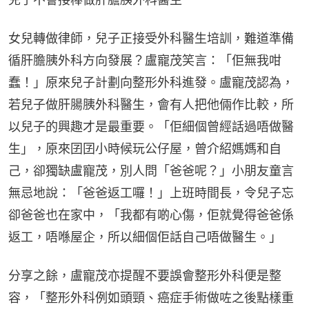
女兒轉做律師，兒子正接受外科醫生培訓，難道準備
循肝膽胰外科方向發展？盧寵茂笑言：「佢無我咁
蠢！」原來兒子計劃向整形外科進發。盧寵茂認為，
若兒子做肝腸胰外科醫生，會有人把他倆作比較，所
以兒子的興趣才是最重要。「佢細個曾經話過唔做醫
生」，原來囝囝小時候玩公仔屋，曾介紹媽媽和自
己，卻獨缺盧寵茂，別人問「爸爸呢？」小朋友童言
無忌地說：「爸爸返工囉！」上班時間長，令兒子忘
卻爸爸也在家中，「我都有啲心傷，佢就覺得爸爸係
返工，唔喺屋企，所以細個佢話自己唔做醫生。」
分享之餘，盧寵茂亦提醒不要誤會整形外科便是整
容，「整形外科例如頭頸、癌症手術做咗之後點樣重