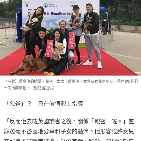
（左起）盧寵茂的媳婦、兒子、太太、盧寵茂、女兒及女兒男朋友，帶同6隻狗狗
一同出席活動。（受訪者提供）
「惡爸」？　只在價值觀上指導
「反而佢去咗英國讀書之後，關係『親密』咗。」盧
寵茂毫不吝嗇地分享和子女的點滴。他形容或許女兒