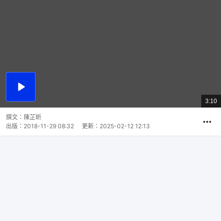
播
放
3:10
總
影
共
片
時
撰文：
陳芷昕
間
出版：
2018-11-29 08:32
更新：
2025-02-12 12:13