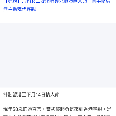
【尋親】六旬女工麥頌崎猝死遺體無人領 同事憂淪
無主孤魂代尋親
計劃留港至下月14日情人節
現年58歲的她直言，當初鼓起勇氣來到香港尋親，是