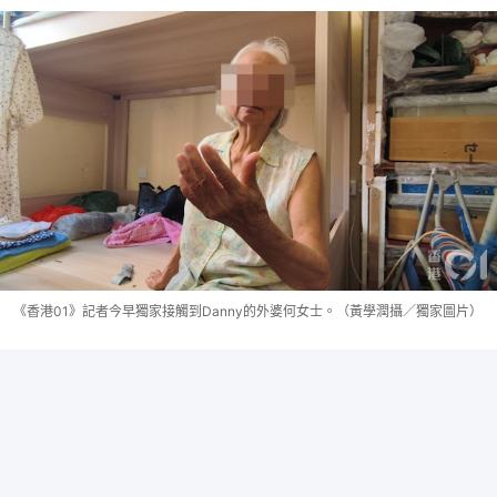
《香港01》記者今早獨家接觸到Danny的外婆何女士。（黃學潤攝／獨家圖片）