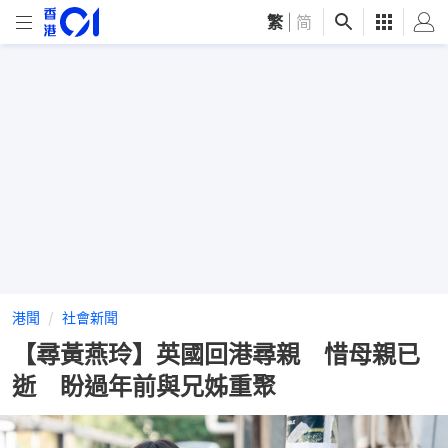
繁
|
简
港聞
社會新聞
【尋黃燕玲】英國回港尋親 惜母親已
逝 盼過年前與兄姊重聚