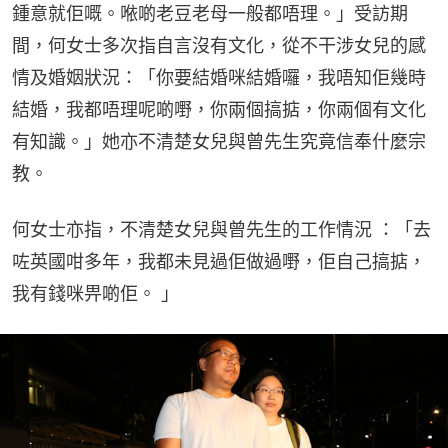
鍾意就佢嘅。𠵱啲老豆老母一般都唔理。」受訪期
間，何女士多次指自言沒有文化，從不干涉女兒的感
情及婚姻狀況：「你要結婚咪結婚囉，我唔知佢幾時
結婚，我都唔理呢啲嘢，你兩個搞掂，你兩個有文化
有知識。」她亦不清楚女兒與曾先生究竟信奉什麼宗
教。
何女士亦指，不清楚女兒與曾先生的工作情況 ：「去
咗英國咁多年，我都未見過佢做過嘢，佢自己搞掂，
我有錢咪畀啲佢。 」