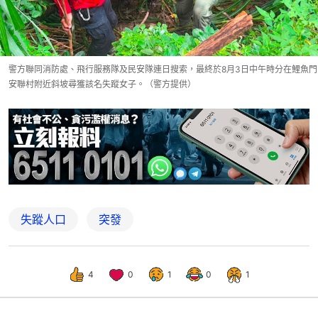
警方聯同消防處、飛行服務隊及民安隊連日搜索，最終於8月3日中午時分在鯉魚門
安聯村附近斜坡尋獲該名失蹤女子。（警方提供）
失蹤人口
突發
4
0
1
0
1