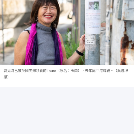
嬰兒時已被英國夫婦領養的Laura（原名：玉蘭），去年底回港尋親。（吳鍾坤
攝）