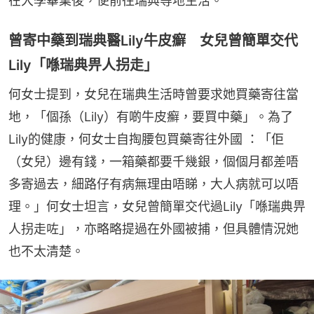
在大學畢業後，便前往瑞典等地生活。
曾寄中藥到瑞典醫Lily牛皮癬 女兒曾簡單交代
Lily「喺瑞典畀人拐走」
何女士提到，女兒在瑞典生活時曾要求她買藥寄往當
地，「個孫（Lily）有啲牛皮癬，要買中藥」。為了
Lily的健康，何女士自掏腰包買藥寄往外國 ：「佢
（女兒）邊有錢，一箱藥都要千幾銀，個個月都差唔
多寄過去，細路仔有病無理由唔睇，大人病就可以唔
理。」何女士坦言，女兒曾簡單交代過Lily「喺瑞典畀
人拐走咗」，亦略略提過在外國被捕，但具體情況她
也不太清楚。