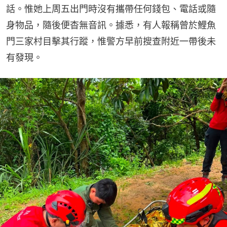
話。惟她上周五出門時沒有攜帶任何錢包、電話或隨
身物品，隨後便杳無音訊。據悉，有人報稱曾於鯉魚
門三家村目擊其行蹤，惟警方早前搜查附近一帶後未
有發現。