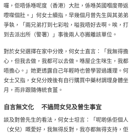
囉，佢唔係喺呢度（香港）大肚，係喺英國嗰度帶返
嚟㗎個肚。」何女士續指，早幾個月曾先生與其弟弟
爭執，「兩兄弟打到七彩啦，嗌我唔好去啊。唉，打
到去派出所（警署）」事後兩人亦搬離該單位。
對於女兒選擇在家中分娩，何女士直言：「我無得擔
心，但我去做，我都可以去做。喺屋企生咪生，我都
唔擔心。」她更透露自己年輕時也曾學習過護理。何
女士又指，女兒分娩後有自行購買中藥材調理身體坐
月，而非跟隨傳統食薑。
自言無文化 不過問女兒及曾生事宜
談及對曾先生的看法，何女士坦言：「呢啲係佢個人
（女兒）嘅愛好，我無得反對，我亦都無得支持，佢