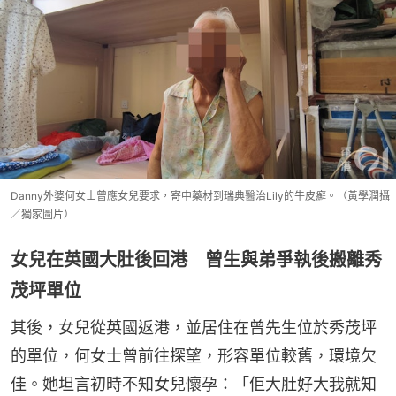
Danny外婆何女士曾應女兒要求，寄中藥材到瑞典醫治Lily的牛皮癬。（黃學潤攝
／獨家圖片）
女兒在英國大肚後回港 曾生與弟爭執後搬離秀
茂坪單位
其後，女兒從英國返港，並居住在曾先生位於秀茂坪
的單位，何女士曾前往探望，形容單位較舊，環境欠
佳。她坦言初時不知女兒懷孕：「佢大肚好大我就知