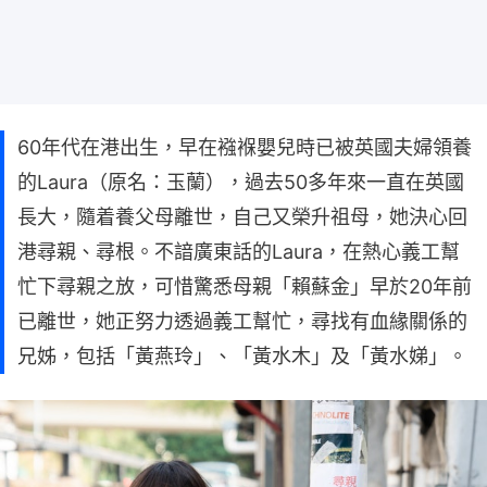
60年代在港出生，早在襁褓嬰兒時已被英國夫婦領養
的Laura（原名：玉蘭），過去50多年來一直在英國
長大，隨着養父母離世，自己又榮升祖母，她決心回
港尋親、尋根。不諳廣東話的Laura，在熱心義工幫
忙下尋親之放，可惜驚悉母親「賴蘇金」早於20年前
已離世，她正努力透過義工幫忙，尋找有血緣關係的
兄姊，包括「黃燕玲」、「黃水木」及「黃水娣」。