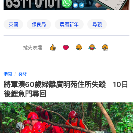
英國
保良局
農曆新年
尋親
搶先表達
港聞
突發
將軍澳60歲婦離廣明苑住所失蹤 10日
後鯉魚門尋回