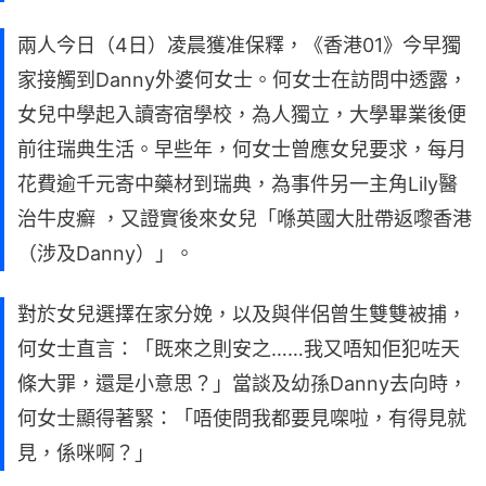
兩人今日（4日）凌晨獲准保釋，《香港01》今早獨
家接觸到Danny外婆何女士。何女士在訪問中透露，
女兒中學起入讀寄宿學校，為人獨立，大學畢業後便
前往瑞典生活。早些年，何女士曾應女兒要求，每月
花費逾千元寄中藥材到瑞典，為事件另一主角Lily醫
治牛皮癬 ，又證實後來女兒「喺英國大肚帶返嚟香港
（涉及Danny）」。
對於女兒選擇在家分娩，以及與伴侶曾生雙雙被捕，
何女士直言：「既來之則安之……我又唔知佢犯咗天
條大罪，還是小意思？」當談及幼孫Danny去向時，
何女士顯得著緊：「唔使問我都要見㗎啦，有得見就
見，係咪啊？」