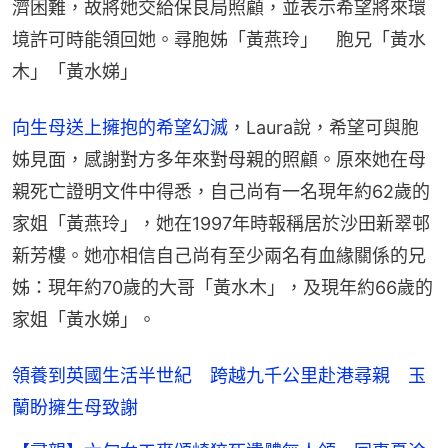
濟困難，故將她交給保良局照顧，並表示希望將來環
境許可時能領回她。尋胞姊「黃燕玲」　胞兄「黃水
木」「黃水娣」​
向生母送上擁抱的希望幻滅
，Laura說，希望可與胞
姊見面，感謝對方多年來對母親的照顧。原來她在母
親死亡證明文件中得悉，自己尚有一名現年約62歲的
家姐「黃燕玲」，她在1997年時報稱居於沙田新翠邨
新芳樓。她亦相信自己尚有至少兩名有血緣關係的兄
姊：現年約70歲的大哥「黃水木」，及現年約66歲的
家姐「黃水娣」。
領養到英國生活半世紀 跨越九千公里赴港尋親 玉
蘭盼擁生母致謝