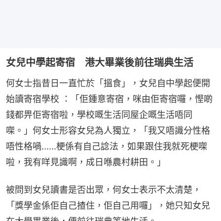
女兒中學起寄宿 港大畢業後前往瑞典生活
何女士指昔日一直忙於「搵食」，女兒自中學起便開
始讀寄宿學校 ：「佢鍾意寄宿，咪由佢寄宿囉，慳啲
錢都畀佢寄宿啦，學校嘅生活同屋企嘅生活唔同
㗎。」何女士形容女兒為人獨立，「我又唔識分性格
唔性格喎......梗係有自己諗法，如果跟住我就死梗㗎
啦，我有咩見識啊，成日喺農村耕田。」
被問到女兒讀書是否出眾，何女士表示不太清楚，
「獎學金係佢自己揸住，佢自己用囉」，她只知女兒