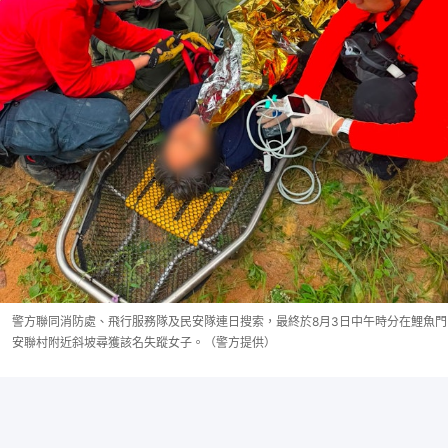
警方聯同消防處、飛行服務隊及民安隊連日搜索，最終於8月3日中午時分在鯉魚門
安聯村附近斜坡尋獲該名失蹤女子。（警方提供）