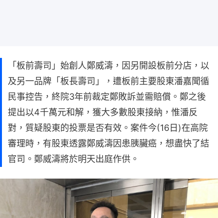
「板前壽司」始創人鄭威濤，因另開設板前分店，以
及另一品牌「板長壽司」，遭板前主要股東潘嘉聞循
民事控告，終院3年前裁定鄭敗訴並需賠償。鄭之後
提出以4千萬元和解，獲大多數股東接納，惟潘反
對，質疑股東的投票是否有效。案件今(16日)在高院
審理時，有股東透露鄭威濤因患胰臟癌，想盡快了結
官司。鄭威濤將於明天出庭作供。