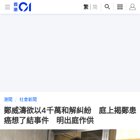
繁
|
简
港聞
社會新聞
鄭威濤欲以4千萬和解糾紛 庭上揭鄭患
癌想了結事件 明出庭作供