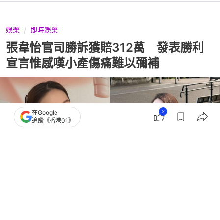
娛樂
即時娛樂
張韋怡官司勝訴獲賠312萬 發表勝利
宣言惟感嘆小產傷痛難以彌補
2
在Google
追蹤《香港01》
撰文：
金秀玲
出版：
2026-06-03 15:15
更新：
2026-06-03 18:32