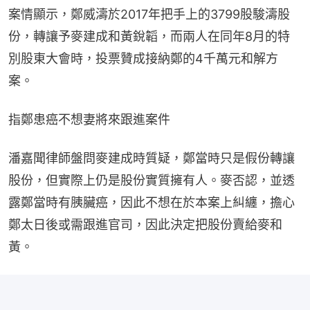
案情顯示，鄭威濤於2017年把手上的3799股駿濤股
份，轉讓予麥建成和黃銳韜，而兩人在同年8月的特
別股東大會時，投票贊成接納鄭的4千萬元和解方
案。
指鄭患癌不想妻將來跟進案件
潘嘉聞律師盤問麥建成時質疑，鄭當時只是假份轉讓
股份，但實際上仍是股份實質擁有人。麥否認，並透
露鄭當時有胰臟癌，因此不想在於本案上糾纏，擔心
鄭太日後或需跟進官司，因此決定把股份賣給麥和
黃。