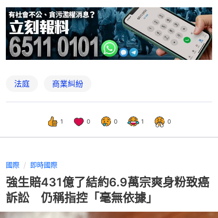
法庭
商業糾紛
1
0
0
1
0
國際
即時國際
強生賠431億了結約6.9萬宗爽身粉致癌
訴訟 仍稱指控「毫無依據」