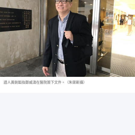
證人黃銳韜指鄭威濤在醫院簽下文件。（朱棨新攝）