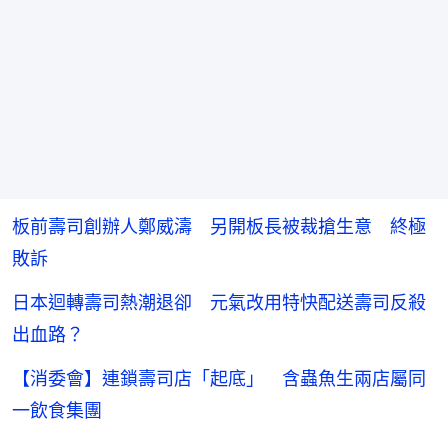
板前壽司創辦人鄭威濤 另開板長被裁搶生意 終極
敗訴
日本迴轉壽司熱潮退卻 元氣改用特快配送壽司反殺
出血路？
【消委會】連鎖壽司店「起底」 含蟲魚生兩店屬同
一飲食集團