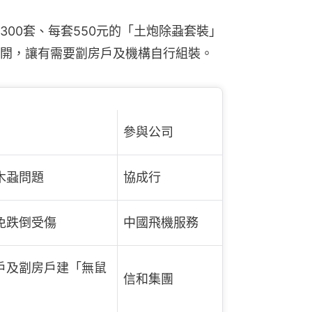
00套、每套550元的「土炮除蝨套裝」
開，讓有需要劏房戶及機構自行組裝。
參與公司
木蝨問題
協成行
免跌倒受傷
中國飛機服務
戶及劏房戶建「無鼠
信和集團