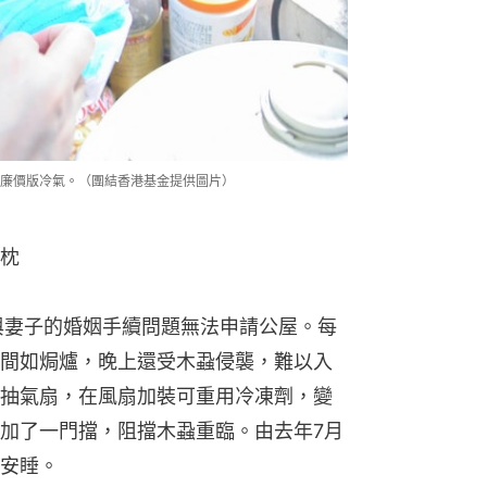
廉價版冷氣。（團結香港基金提供圖片）
枕
與妻子的婚姻手續問題無法申請公屋。每
間如焗爐，晚上還受木蝨侵襲，難以入
抽氣扇，在風扇加裝可重用冷凍劑，變
加了一門擋，阻擋木蝨重臨。由去年7月
安睡。