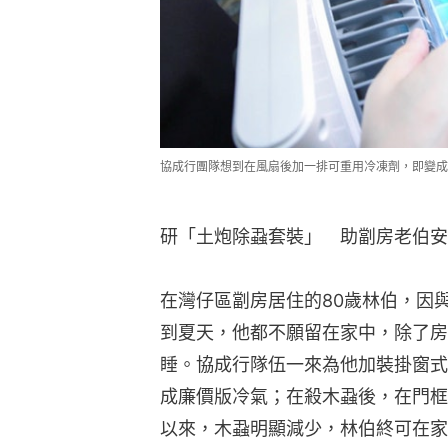
協成行團隊想到在風扇後加一排可重用冷凍劑，即變成
研「土炮除蝨套裝」　助劏房老伯安
在灣仔區劏房居住的80歲林伯，因
到夏天，他都不願留在家中，除了房
睡。協成行隊伍一來為他加裝掛窗式
成廉價版冷氣；在殺木蝨後，在門框
以來，木蝨明顯減少，林伯終可在家