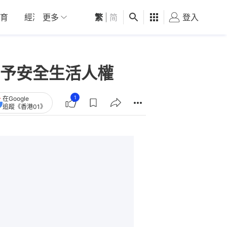
育
經濟
更多
01深圳
繁
觀點
|
简
健康
好食玩飛
登入
女
予安全生活人權
1
在Google
追蹤《香港01》