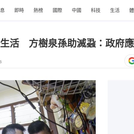
息
即時
熱榜
國際
中國
科技
生活
體
生活 方樹泉孫助滅蝨：政府應
6