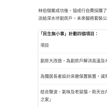
林伯個案成功後，協成行自費採購了3
派給深水埗劏房戶，未來擬將套裝公
「民生無小事」計劃四個項目：
項目
劏房大改造，為劏房戶解決高溫及
為獨居長者設計床邊保置裝置，減
結合聲波、氣味及老鼠擋，助天台
之家」