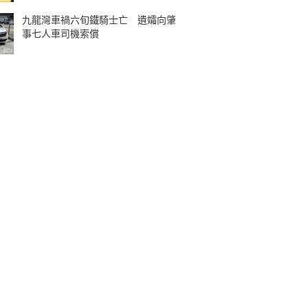
九龍灣車禍六旬鐵騎士亡 遺孀向肇
事七人車司機索償