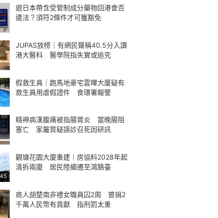
遊日本帶含受管制成分藥物回港會否
違法？須符2條件才可獲豁免
JUPAS放榜｜有網民聲稱40.5分入讀
港大醫科 醫學院指失實或追究
假救生員｜跑馬地豪宅雲暉大廈疑有
救生員用虛假證件 食環署報警
精神病漢腹痛被指腸胃炎 當晚腸阻
塞亡 家屬質疑誤診召死因研訊
觀塘花園大廈重建｜房協料2028年起
清拆兩廈 居民陸續遷至鴻鵠臺
:45
商人胡楚南非禮女職員囚2周 曾捐2
千萬人民幣有貢獻 指刑罰太重