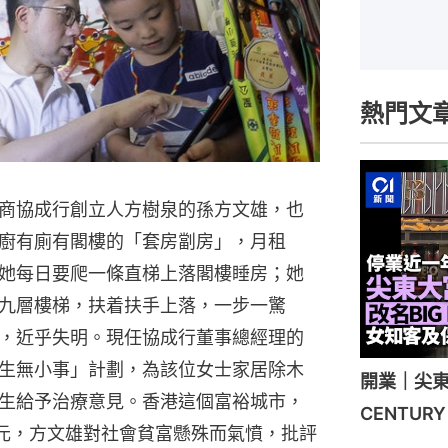
熱門文
商協成行創立人方樹泉的孫方文雄，也
廚有廁有閣樓的「套房劏房」，月租
呎，她每日要爬一條直梯上落閣樓睡房；她
九層樓梯，扶着扶手上落，一步一驚
，近乎失明。現任協成行董事總經理的
生無小事」計劃，為該位女士家居除木
開業｜尖東
生給予治療意見。香港這個富裕城市，
CENTU
0元，方文雄對社會貧富懸殊而氣憤，批評