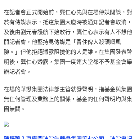
在記者會正式開始前，龔仁心先與在場傳媒閒談，對
於有傳媒表示，抵達集團大廈時被通知記者會取消，
及後由劉元春護航下始放行，龔仁心表示有人不想他
開記者會，他堅持見傳媒是「冒住俾人殺頭嘅風
險。」但他拒絕透露阻撓他的人是誰。在集團發表聲
明後，龔仁心透露，集團一度連大堂都不予基金會舉
辦記者會。
在場的華懋集團法律部主管就發聲明，指基金與集團
無任何管理及業務上的關係，基金的任何聲明均與集
團無關。
陳振聰入稟廈門法院告華懋集團等七公司 法院書記