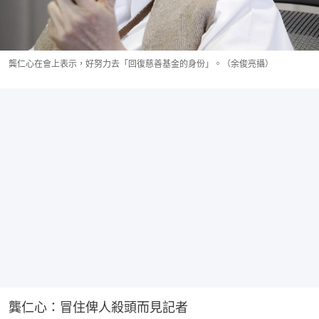
龔仁心在會上表示，好努力去「回復慈善基金的身份」。（余俊亮攝）
龔仁心：冒住俾人殺頭而見記者