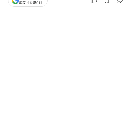
追蹤《香港01》
撰文：
朱棨新
出版：
2026-04-10 19:00
更新：
2026-04-10 22:02
華懋慈善基金聲稱在已故華懋集團主席龔如心的千億
爭產案勝訴後，未能全數向商人陳振聰取回訟費，
2023年向法庭申請由遺產支付餘額。高等法院法官