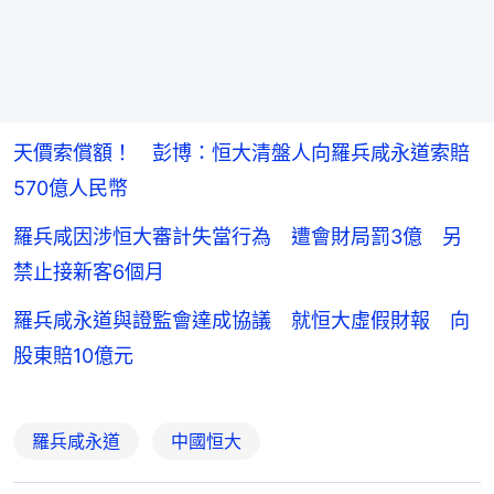
天價索償額！ 彭博：恒大清盤人向羅兵咸永道索賠
570億人民幣
羅兵咸因涉恒大審計失當行為 遭會財局罰3億 另
禁止接新客6個月
羅兵咸永道與證監會達成協議 就恒大虛假財報 向
股東賠10億元
羅兵咸永道
中國恒大