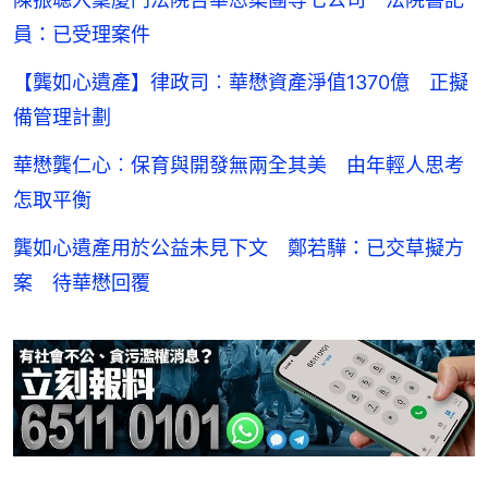
員：已受理案件
【龔如心遺產】律政司︰華懋資產淨值1370億 正擬
備管理計劃
華懋龔仁心︰保育與開發無兩全其美 由年輕人思考
怎取平衡
龔如心遺產用於公益未見下文 鄭若驊：已交草擬方
案 待華懋回覆