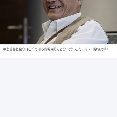
華懋慈善基金今日在荃灣如心廣場召開記者會，龔仁心有出席。（余俊亮攝）