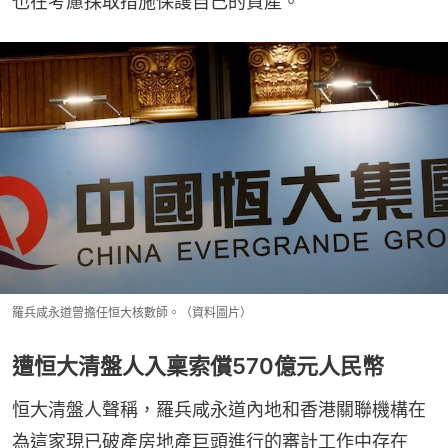
也在考慮採取措施保護自己的資產。
羅兵咸永道曾擔任恒大核數師。（資料圖片）
遭恒大清盤人入稟索償570億元人民幣
恒大清盤人聲稱，羅兵咸永道內地和香港關聯機構在
為這家現已破產房地產巨頭進行的審計工作中存在