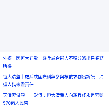
外媒︰因恒大罰款 羅兵咸合夥人不獲分派出售業務
所得
恒大清盤｜羅兵咸國際稱無參與核數求剔出訴訟 清
盤人指未盡責任
天價索償額！ 彭博：恒大清盤人向羅兵咸永道索賠
570億人民幣