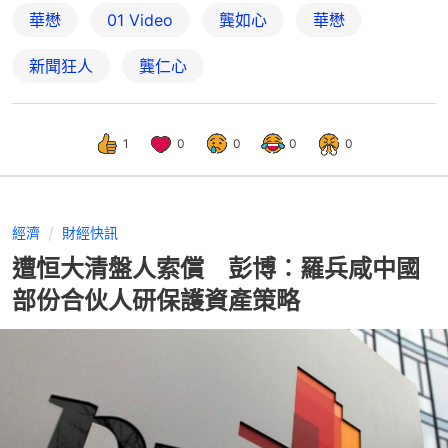
華懋
01 Video
龔如心
華懋
新聞狂人
龔仁心
1
0
0
0
0
經濟
財經快訊
遭恒大清盤人索償 彭博︰羅兵咸中國
部份合伙人研保護資產策略