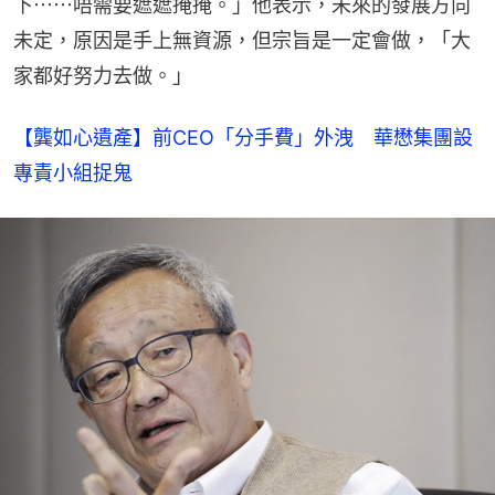
下⋯⋯唔需要遮遮掩掩。」他表示，未來的發展方向
未定，原因是手上無資源，但宗旨是一定會做，「大
家都好努力去做。」
【龔如心遺產】前CEO「分手費」外洩　華懋集團設
專責小組捉鬼