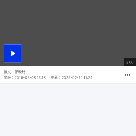
播
放
2:00
總
影
共
片
時
撰文：
鄭秋玲
間
出版：
2019-05-08 15:13
更新：
2025-02-12 11:24