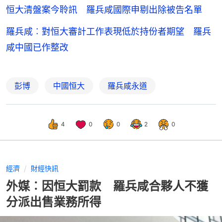
恒大清盤案今聆訊 羅兵咸國際申剔出除被告名單
羅兵咸︰對恒大審計工作表現低於持份者期望 羅兵
咸中國已作整改
彭博
中國恒大
羅兵咸永道
4
0
0
2
0
經濟
財經快訊
外媒︰因恒大罰款 羅兵咸合夥人不獲
分派出售業務所得