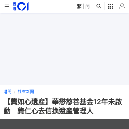
繁
|
简
港聞
社會新聞
【龔如心遺產】華懋慈善基金12年未啟
動 龔仁心去信換遺產管理人