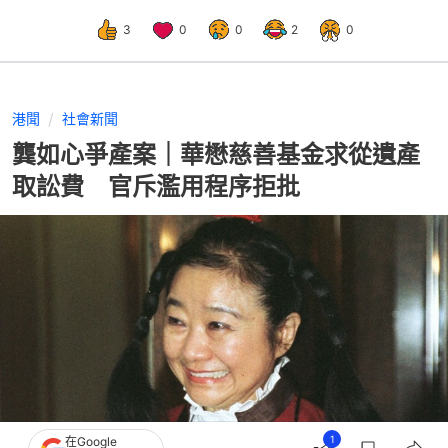
3
0
0
2
0
港聞
社會新聞
龔如心爭產案｜華懋慈善基金求從遺產
取訟費 官斥濫用程序拒批
1
在Google