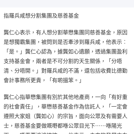
指羅兵咸想分割集團及慈善基金
龔仁心表示，有人想分割華懋集團同慈善基金，原因
是想獨霸集團，被問到是否牽涉到羅兵咸，他表示︰
「是。」龔仁心認為，據龔如心遺願，透過集團盈利
支持基金會，兩者是不可分割的天生關係，「分唔
清、分唔開。」對羅兵咸的不滿，還包括收費比德勤
會計事務所更貴，「有啲搵笨。」
龔仁心指華懋集團有別於其他地產商，一向「有好重
的社會責任」，華懋慈善基金作為信託人，「一定會
遵照大家姐（龔如心）的宗旨，面向公眾及有需要人
士，慈善基金要做嘅嘢都喺公眾目光下⋯⋯喺陽光