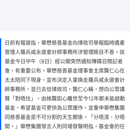
日前有報道指，華懋慈善基金向律政司舉報臨時遺產
管理人羅兵咸永道會計師事務所涉管理賬目不善。該
基金今日中午（8日）經公關突然通知傳媒召開記者
會，有重要公布。華懋慈善基金理事會主席龔仁心在
太太陪同下現身，宣布決定入稟換走羅兵咸永道會計
師事務所，並已去信律政司。龔仁心稱，想向公眾講
聲「對唔住」，由姊龔如心離世至今12年都未能啟動
基金，希望基金可更快為公眾運作，並重申華懋集團
同慈善基金是不可分割的天生關係，「分唔清、分唔
開。」華懋集團發言人則同場發聲明指，基金會的任