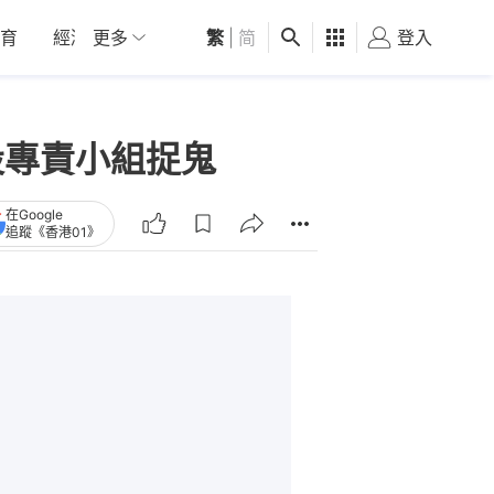
育
經濟
更多
01深圳
繁
觀點
|
简
健康
好食玩飛
登入
女
設專責小組捉鬼
在Google
追蹤《香港01》