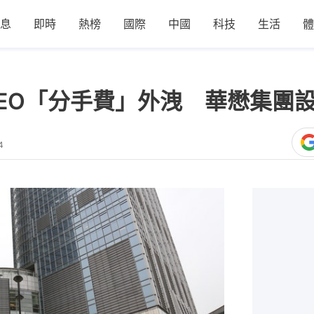
息
即時
熱榜
國際
中國
科技
生活
體
EO「分手費」外洩 華懋集團
4