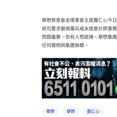
華懋慈善基金理事會主席龔仁心今日
政司要求撤換羅兵咸永道會計師事務
問題屬實，但有人想遮掩。華懋集團
任何聲明與集團無關。
華懋
華懋
龔仁心