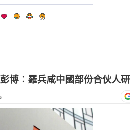
彭博︰羅兵咸中國部份合伙人研
5