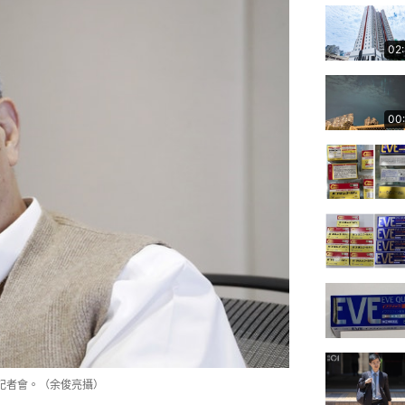
02
00
記者會。（余俊亮攝）