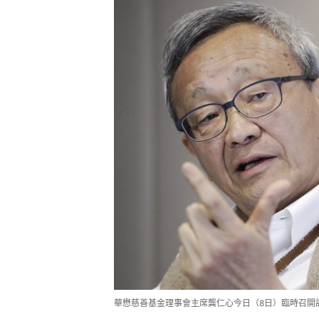
華懋慈善基金理事會主席龔仁心今日（8日）臨時召開