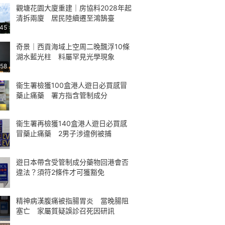
觀塘花園大廈重建｜房協料2028年起
清拆兩廈 居民陸續遷至鴻鵠臺
:45
奇景｜西貢海域上空周二晚飄浮10條
湖水藍光柱 料屬罕見光學現象
:58
衞生署檢獲100盒港人遊日必買感冒
藥止痛藥 署方指含管制成分
衞生署再檢獲140盒港人遊日必買感
冒藥止痛藥 2男子涉違例被捕
遊日本帶含受管制成分藥物回港會否
違法？須符2條件才可獲豁免
精神病漢腹痛被指腸胃炎 當晚腸阻
塞亡 家屬質疑誤診召死因研訊