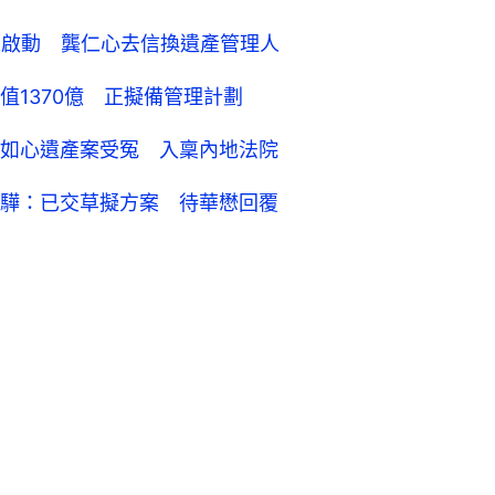
未啟動 龔仁心去信換遺產管理人
1370億 正擬備管理計劃
如心遺產案受冤 入稟內地法院
驊：已交草擬方案 待華懋回覆