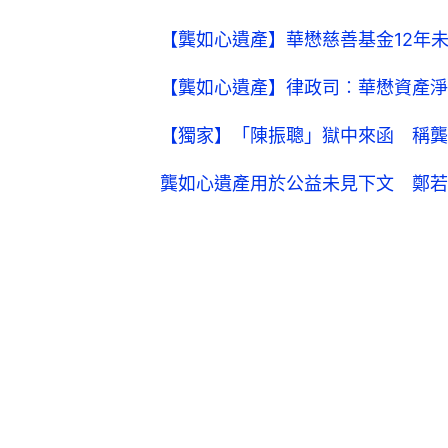
【龔如心遺產】華懋慈善基金12年
【龔如心遺產】律政司︰華懋資產淨值
【獨家】「陳振聰」獄中來函 稱龔
龔如心遺產用於公益未見下文 鄭若