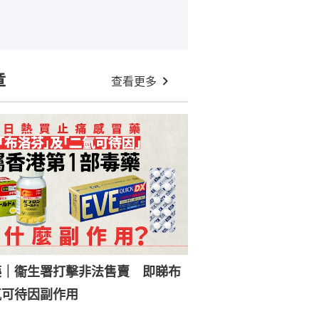
章
查看更多
藥｜衞生署打擊非法售賣 即睇布
氫可待因副作用