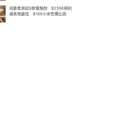
消委會測試9款電鬚刨 $2398飛利
浦表現最佳 $189小米性價比高