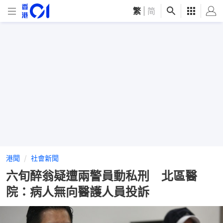
繁
|
简
港聞
社會新聞
六旬醉翁疑遭兩警員動私刑 北區醫
院：病人無向醫護人員投訴