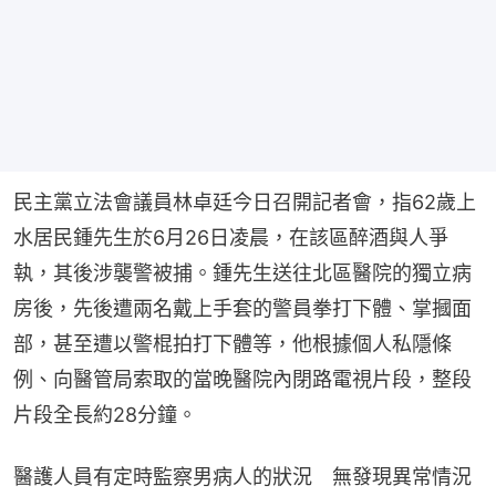
民主黨立法會議員林卓廷今日召開記者會，指62歲上
水居民鍾先生於6月26日凌晨，在該區醉酒與人爭
執，其後涉襲警被捕。鍾先生送往北區醫院的獨立病
房後，先後遭兩名戴上手套的警員拳打下體、掌摑面
部，甚至遭以警棍拍打下體等，他根據個人私隱條
例、向醫管局索取的當晚醫院內閉路電視片段，整段
片段全長約28分鐘。
醫護人員有定時監察男病人的狀況　無發現異常情況