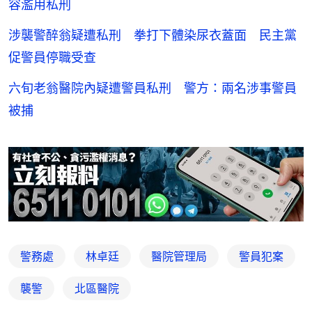
容濫用私刑
涉襲警醉翁疑遭私刑 拳打下體染尿衣蓋面 民主黨
促警員停職受查
六旬老翁醫院內疑遭警員私刑 警方：兩名涉事警員
被捕
警務處
林卓廷
醫院管理局
警員犯案
襲警
北區醫院