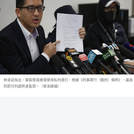
林卓廷指出，軍裝警員連環使用私刑虐打，根據《刑事罪行（酷刑）條例》，最高
刑罰可判處終身監禁。（張浩維攝）