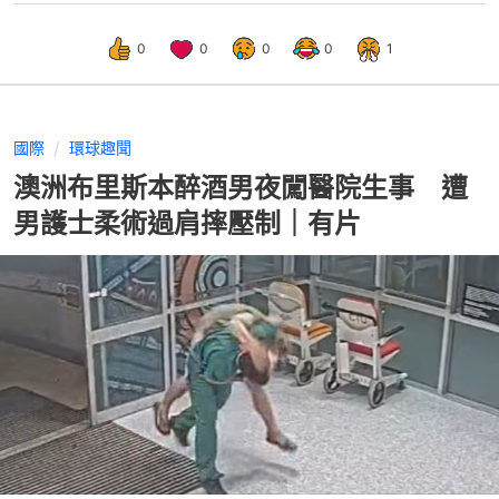
0
0
0
0
1
國際
環球趣聞
澳洲布里斯本醉酒男夜闖醫院生事 遭
男護士柔術過肩摔壓制｜有片