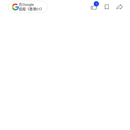
1
在Google
追蹤《香港01》
撰文：
羅保熙
出版：
2026-08-05 13:00
更新：
2026-08-05 13:00
澳洲媒體8月3日報道，一段CCTV影片近日在網路上
廣泛傳播，引起當地社會討論熱議。影片顯示，一醉