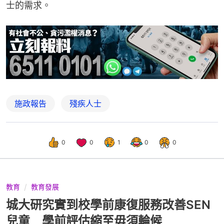
士的需求。
施政報告
殘疾人士
0
0
1
0
0
教育
教育發展
城大研究實到校學前康復服務改善SEN
兒童 學前評估縮至毋須輪候