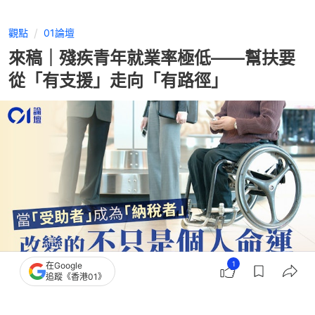
觀點
01論壇
來稿｜殘疾青年就業率極低——幫扶要
從「有支援」走向「有路徑」
1
在Google
追蹤《香港01》
撰文：
01論壇
出版：
2026-08-05 17:00
更新：
2026-08-05 17:00