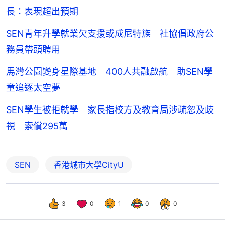
長：表現超出預期
SEN青年升學就業欠支援或成尼特族 社協倡政府公
務員帶頭聘用
馬灣公園變身星際基地 400人共融啟航 助SEN學
童追逐太空夢
SEN學生被拒就學 家長指校方及教育局涉疏忽及歧
視 索償295萬
SEN
香港城市大學CityU
3
0
1
0
0