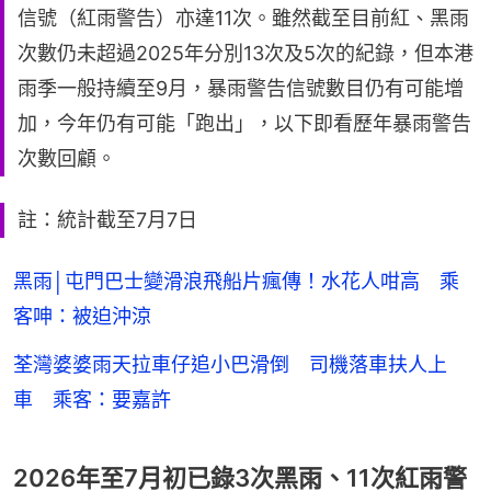
信號（紅雨警告）亦達11次。雖然截至目前紅、黑雨
次數仍未超過2025年分別13次及5次的紀錄，但本港
雨季一般持續至9月，暴雨警告信號數目仍有可能增
加，今年仍有可能「跑出」，以下即看歷年暴雨警告
次數回顧。
註：統計截至7月7日
黑雨│屯門巴士變滑浪飛船片瘋傳！水花人咁高 乘
客呻：被迫沖涼
荃灣婆婆雨天拉車仔追小巴滑倒 司機落車扶人上
車 乘客：要嘉許
2026年至7月初已錄3次黑雨、11次紅雨警