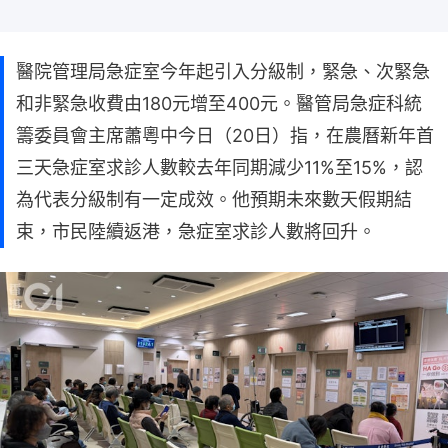
醫院管理局急症室今年起引入分級制，緊急、次緊急
和非緊急收費由180元增至400元。醫管局急症科統
籌委員會主席蕭粵中今日（20日）指，在農曆新年首
三天急症室求診人數較去年同期減少11%至15%，認
為代表分級制有一定成效。他預期未來數天假期結
束，市民陸續返港，急症室求診人數將回升。