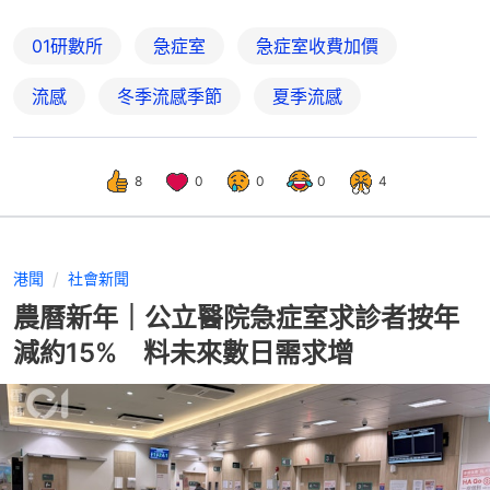
01研數所
急症室
急症室收費加價
流感
冬季流感季節
夏季流感
8
0
0
0
4
港聞
社會新聞
農曆新年｜公立醫院急症室求診者按年
減約15% 料未來數日需求增