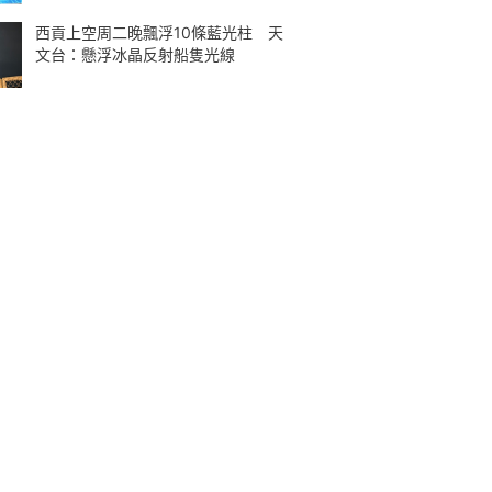
西貢上空周二晚飄浮10條藍光柱 天
文台：懸浮冰晶反射船隻光線