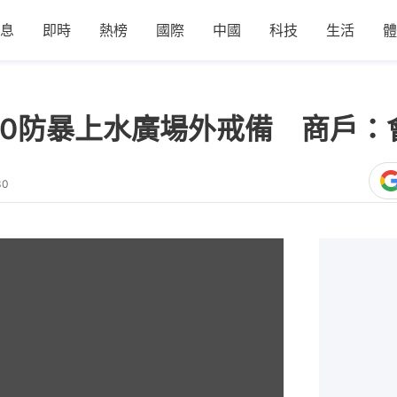
息
即時
熱榜
國際
中國
科技
生活
體
逾50防暴上水廣場外戒備 商戶
30