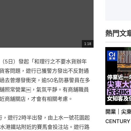
熱門文
1:18
總
共
時
間
（5日）發起「和理行之不要水貨辦年
貨客問題，遊行已獲警方發出不反對通
過去曾爆發衝突，逾50名防暴警員在多
舖照常營業￼，氣氛平靜。有商舖職員
近商舖關店，才會有相關考慮。
開業｜尖東
行，遊行2時半出發，由上水一號花園起
CENTU
水港鐵站附近的賽馬會投注站。遊行路