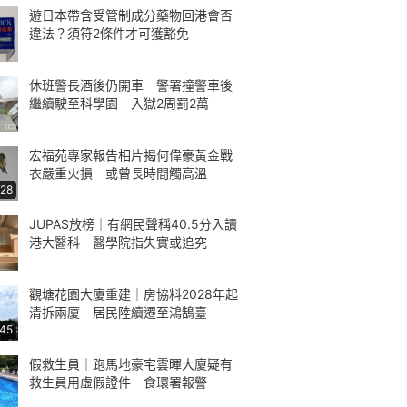
遊日本帶含受管制成分藥物回港會否
違法？須符2條件才可獲豁免
休班警長酒後仍開車 警署撞警車後
繼續駛至科學園 入獄2周罰2萬
宏福苑專家報告相片揭何偉豪黃金戰
衣嚴重火損 或曾長時間觸高溫
:28
JUPAS放榜｜有網民聲稱40.5分入讀
港大醫科 醫學院指失實或追究
觀塘花園大廈重建｜房協料2028年起
清拆兩廈 居民陸續遷至鴻鵠臺
:45
假救生員｜跑馬地豪宅雲暉大廈疑有
救生員用虛假證件 食環署報警