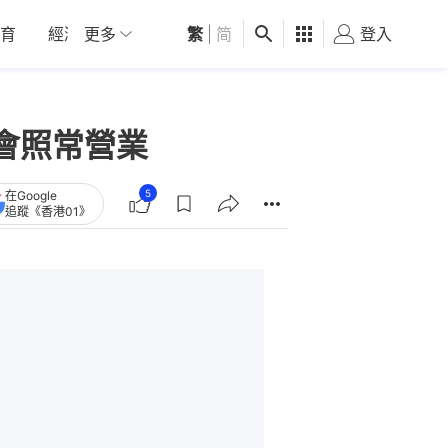
育
經濟
更多
01深圳
繁
觀點
|
简
健康
好食玩飛
登入
女
：會照常營業
5
在Google
追蹤《香港01》