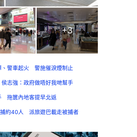
+
3
油彈、警車起火 警施催淚煙制止
動 侯志強：政府做唔好我哋幫手
手 拖篋內地客提早北返
捕約40人 派旅遊巴載走被捕者