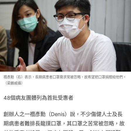
禤彥勳（右）表示，長期病患者口罩需求常被忽略，故希望把口罩捐贈給他們。
（梁鵬威攝）
48個病友團體列為首批受惠者
創辦人之一禤彥勳（Denis）說，不少傷健人士及長
期病患者難排長龍撲口罩，其口罩之苦常被忽略，故