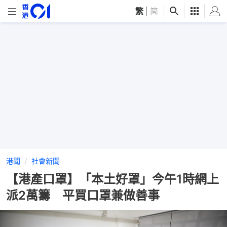
繁
|
简
港聞
社會新聞
【港產口罩】「本土好罩」今午1時網上
派2萬籌 平買口罩兼做善事