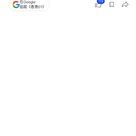
119
在Google
追蹤《香港01》
撰文：
多多
出版：
2026-07-20 18:24
更新：
2026-07-20 18:25
香港馬莎M&S 最近搖身一變成為大家的隱藏寶藏
庫！有網民發現其 Apothecary 護膚與香氛系列，竟