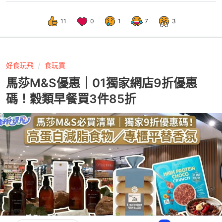
11
0
1
7
3
好食玩飛
食玩買
馬莎M&S優惠｜01獨家網店9折優惠
碼！穀類早餐買3件85折