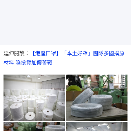
延伸閱讀：
【港產口罩】「本土好罩」團隊多國撲原
材料 陷搶貨加價苦戰