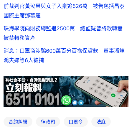
前裁判官黃汝榮與女子入稟追526萬 被告包括昌泰
國際主席鄧慕蓮
珠海學院向財務總監追2500萬 總監疑曾將款轉妻
被禁轉移資產
消息：口罩商涉騙600萬百分百擔保貸款 董事潘焯
鴻夫婦等6人被捕
合約糾紛
律政司
口罩令
法庭