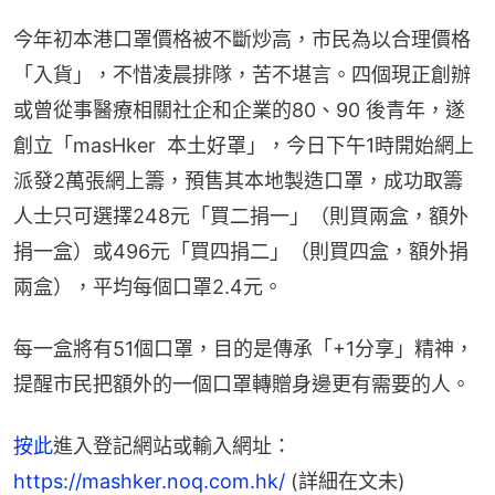
今年初本港口罩價格被不斷炒高，市民為以合理價格
「入貨」，不惜凌晨排隊，苦不堪言。四個現正創辦
或曾從事醫療相關社企和企業的80、90 後青年，遂
創立「masHker  本土好罩」，今日下午1時開始網上
派發2萬張網上籌，預售其本地製造口罩，成功取籌
人士只可選擇248元「買二捐一」（則買兩盒，額外
捐一盒）或496元「買四捐二」（則買四盒，額外捐
兩盒），平均每個口罩2.4元。
每一盒將有51個口罩，目的是傳承「+1分享」精神，
提醒市民把額外的一個口罩轉贈身邊更有需要的人。
按此
進入登記網站或輸入網址：
https://mashker.noq.com.hk/
 (詳細在文未)