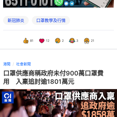
新冠肺炎
口罩教學及行情
81
12
2
3
21
港聞
社會新聞
口罩供應商稱政府未付900萬口罩費
用 入稟追討逾1801萬元