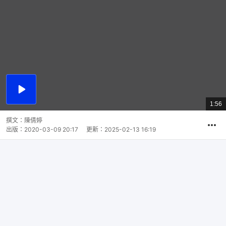
播
放
1:56
總
影
共
片
時
撰文：
陳倩婷
間
出版：
2020-03-09 20:17
更新：
2025-02-13 16:19