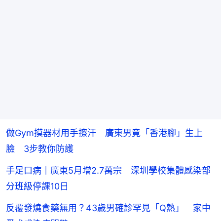
做Gym摸器材用手擦汗 廣東男竟「香港腳」生上
臉 3步教你防護
手足口病｜廣東5月增2.7萬宗 深圳學校集體感染部
分班級停課10日
反覆發燒食藥無用？43歲男確診罕見「Q熱」 家中