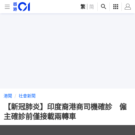
繁
|
简
港聞
社會新聞
【新冠肺炎】印度裔港商司機確診 僱
主確診前僅接載兩轉車