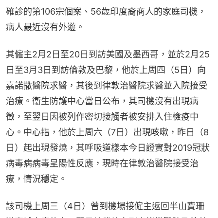
確診的第106宗個案、56歲印度裔商人的家庭司機，
病人最近沒有外遊。
其僱主2月2日至20日到訪美國及墨西哥，並於2月25
日至3月3日到訪倫敦及巴黎，他於上周四（5日）向
嘉諾撒醫院求醫，其後到律敦治醫院求醫並入院接受
治療。衞生防護中心當日公布，其司機沒有出現病
徵，至翌日因被列作密切接觸者被安排入住檢疫中
心。中心指，他於上周六（7日）出現咳嗽，昨日（8
日）起出現發燒，其呼吸道樣本今日證實對2019冠狀
病毒病病毒呈陽性反應，現時在律敦治醫院接受治
療，情況穩定。
該司機上周三（4日）曾到機場接僱主返回半山寶珊