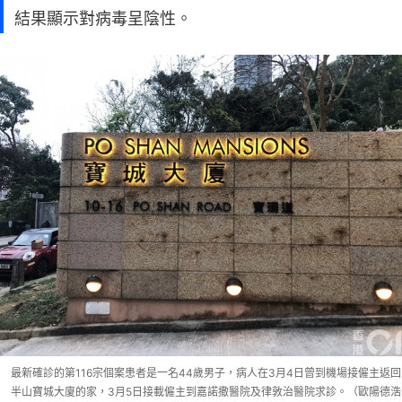
結果顯示對病毒呈陰性。
最新確診的第116宗個案患者是一名44歲男子，病人在3月4日曾到機場接僱主返回
半山寶城大廈的家，3月5日接載僱主到嘉諾撒醫院及律敦治醫院求診。（歐陽德浩