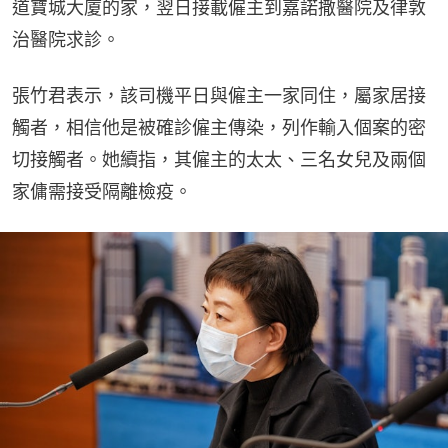
道寶城大廈的家，翌日接載僱主到嘉諾撒醫院及律敦
治醫院求診。
張竹君表示，該司機平日與僱主一家同住，屬家居接
觸者，相信他是被確診僱主傳染，列作輸入個案的密
切接觸者。她續指，其僱主的太太、三名女兒及兩個
家傭需接受隔離檢疫。