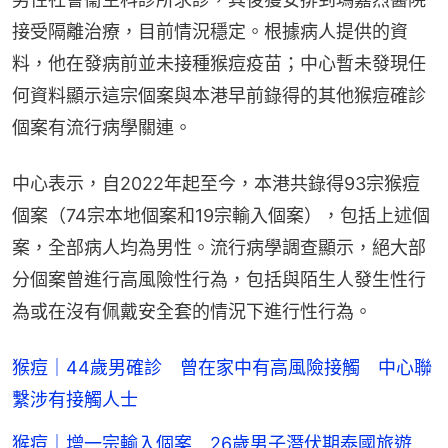
接受隔離治療，目前情況穩定。根據病人提供的資
料，他在發病前並未接種猴痘疫苗；中心暫未發現任
何資料顯示這宗個案與本港早前錄得的其他猴痘確診
個案有流行病學關連。
中心表示，自2022年起至今，本港共錄得93宗猴痘
個案（74宗本地個案和19宗輸入個案），包括上述個
案，全部病人均為男性。流行病學調查顯示，絕大部
分個案曾進行高風險性行為，包括與陌生人發生性行
為或在沒有佩戴安全套的情況下進行性行為。
猴痘｜44歲男確診 曾在家中有高風險接觸 中心聯
繫涉有接觸人士
猴痘｜增一宗輸入個案 26歲男子潛伏期泰國旅遊