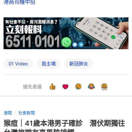
港商司機中招
01 Video
我主場
新冠肺炎
搶先表達
港聞
社會新聞
猴痘｜41歲本港男子確診 潛伏期獨往