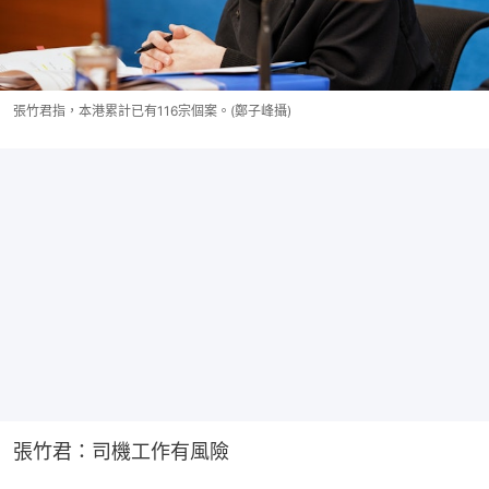
張竹君指，本港累計已有116宗個案。(鄭子峰攝)
張竹君：司機工作有風險