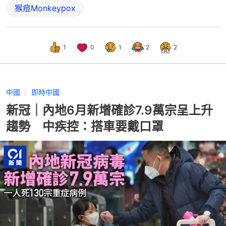
猴痘Monkeypox
1
0
1
2
2
中國
即時中國
新冠｜內地6月新增確診7.9萬宗呈上升
趨勢 中疾控：搭車要戴口罩