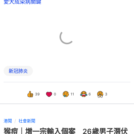
愛犬成染病關鍵
新冠肺炎
39
0
11
6
3
港聞
社會新聞
猴痘｜增一宗輸入個案 26歲男子潛伏