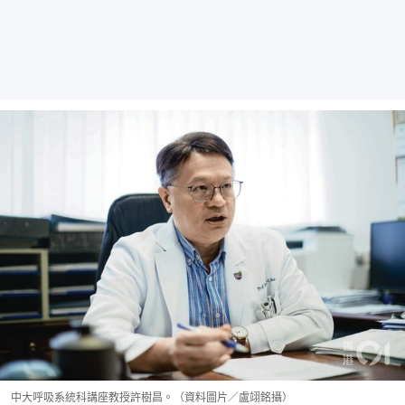
中大呼吸系統科講座教授許樹昌。（資料圖片／盧翊銘攝）