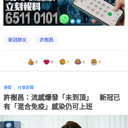
新冠肺炎
許樹昌
6
0
1
0
0
港聞
社會新聞
許樹昌：流感爆發「未到頂」 新冠已
有「混合免疫」感染仍可上班