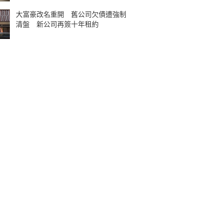
大富豪改名重開 舊公司欠債遭強制
清盤 新公司再簽十年租約