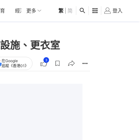
育
經濟
更多
01深圳
繁
觀點
|
简
健康
好食玩飛
登入
女
設施、更衣室
3
在Google
追蹤《香港01》