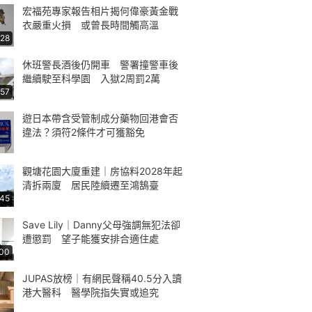
宏福苑專家報告相片揭何偉豪黃金戰
衣嚴重火損 或曾長時間觸高溫
:28
休班警長酒後仍開車 警署撞警車後
繼續駛至科學園 入獄2周罰2萬
:57
遊日本帶含受管制成分藥物回港會否
違法？須符2條件才可獲豁免
觀塘花園大廈重建｜房協料2028年起
清拆兩廈 居民陸續遷至鴻鵠臺
:45
Save Lily｜Danny父母強調無犯法卻
遭懲罰 望子能獲安排合適住處
:00
JUPAS放榜｜有網民聲稱40.5分入讀
港大醫科 醫學院指失實或追究