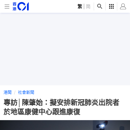
繁
|
简
港聞
社會新聞
專訪│陳肇始：擬安排新冠肺炎出院者
於地區康健中心跟進康復