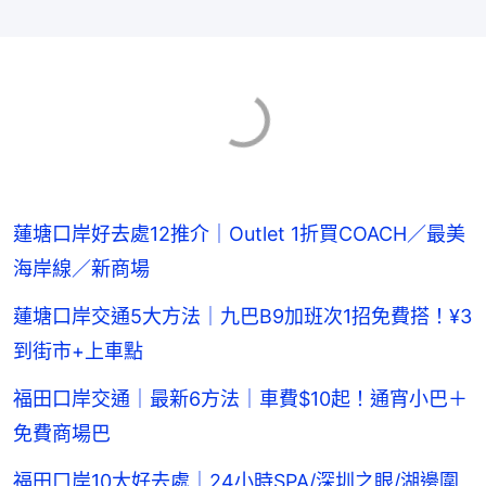
蓮塘口岸好去處12推介｜Outlet 1折買COACH／最美
海岸線／新商場
蓮塘口岸交通5大方法｜九巴B9加班次1招免費搭！¥3
到街市+上車點
福田口岸交通｜最新6方法｜車費$10起！通宵小巴＋
免費商場巴
福田口岸10大好去處｜24小時SPA/深圳之眼/湖邊圍