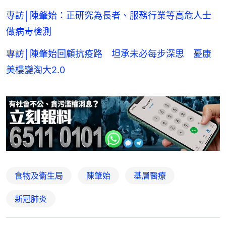
專訪│陳肇始：正研究為長者、服務行業等高危人士
做病毒檢測
專訪│陳肇始回顧抗疫路 坦承未必每步深思 憂康
美樓變淘大2.0
食物及衞生局
陳肇始
基層醫療
新冠肺炎