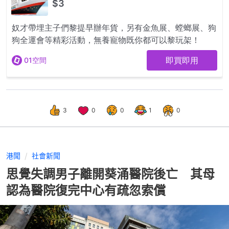
3
0
0
1
0
港聞
社會新聞
思覺失調男子離開葵涌醫院後亡 其母
認為醫院復完中心有疏忽索償