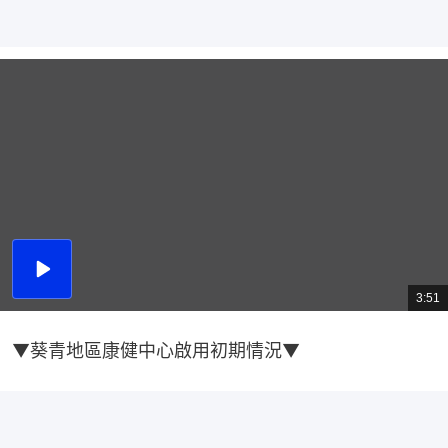
播
放
3:51
總
影
共
片
時
間
▼葵青地區康健中心啟用初期情況▼