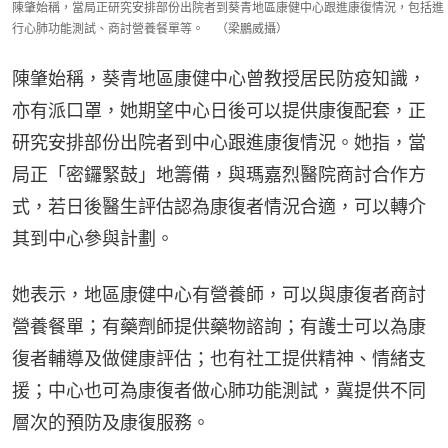
陳肇始稱，當局正研究安排部份出院者到葵青地區康健中心跟進康復情況，包括進
行心肺功能測試、商討營養餐單等。 （梁鵬威攝）
陳肇始稱，葵青地區康健中心曾教授居民防疫知識，
亦有派口罩，她期望中心日後可以提供康復配套，正
研究安排部份出院者到中心跟進康復情況。她指，當
局正「密鑼緊鼓」地籌備，與瑪嘉烈醫院商討合作方
式，若日後醫生評估認為康復者情況合適，可以轉介
其到中心參與計劃。
她表示，地區康健中心有營養師，可以與康復者商討
營養餐單；有藥劑師提供藥物諮詢；有護士可以為康
復者輔導及做健康評估；也有社工提供精神、情緒支
援；中心也可為康復者做心肺功能測試，冀提供不同
層次的預防及康復服務。