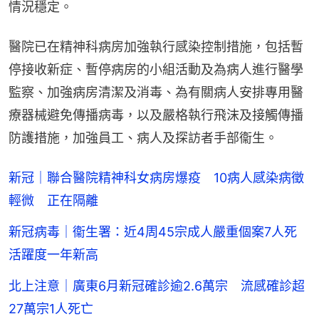
情況穩定。
醫院已在精神科病房加強執行感染控制措施，包括暫
停接收新症、暫停病房的小組活動及為病人進行醫學
監察、加強病房清潔及消毒、為有關病人安排專用醫
療器械避免傳播病毒，以及嚴格執行飛沫及接觸傳播
防護措施，加強員工、病人及探訪者手部衞生。
新冠｜聯合醫院精神科女病房爆疫 10病人感染病徵
輕微 正在隔離
新冠病毒｜衞生署：近4周45宗成人嚴重個案7人死
活躍度一年新高
北上注意｜廣東6月新冠確診逾2.6萬宗 流感確診超
27萬宗1人死亡