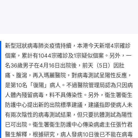
新型冠狀病毒肺炎疫情持續，本港今天新增4宗確診
個案，累計有1044宗確診及1宗疑似個案。另外，一
名36歲男子在4月16日出院後，前天（5日）因肚
痛、腹瀉，再入瑪麗醫院，對病毒測試呈陽性反應，
是第10名「復陽」病人。不過醫院管理局認為只因病
人體內殘留病毒，料不具傳染性。另外，衞生署衞生
防護中心提出新的出院標準建議，建議指即使病人未
有兩次陰性的病毒測試結果，但只要抗體測試為陽性
已可出院。衞生署衞生防護中心傳染病處主任張竹君
醫生解釋，根據研究，病人發病10日後已不能在病毒