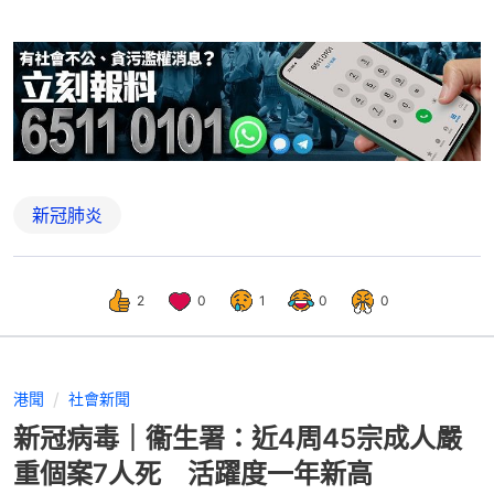
新冠肺炎
2
0
1
0
0
港聞
社會新聞
新冠病毒｜衞生署：近4周45宗成人嚴
重個案7人死 活躍度一年新高