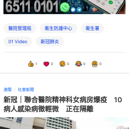
醫院管理局
衞生防護中心
衞生署
01 Video
新冠肺炎
1
0
0
0
0
港聞
社會新聞
新冠｜聯合醫院精神科女病房爆疫 10
病人感染病徵輕微 正在隔離