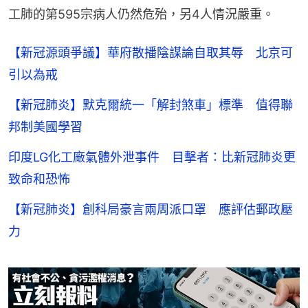
工肺的第595宗病人仍然危殆，另4人情況嚴重。
【新冠源頭爭議】華府散播陰謀論自取其辱 北京可
引以為戒
【新冠肺炎】默克爾統一「解封煞車」標準 值得聯
邦制美國學習
印度LG化工廠氣體外泄事件 目擊者：比新冠肺炎更
致命和恐怖
【新冠肺炎】創科局豪言兩周派口罩 應評估郵政壓
力