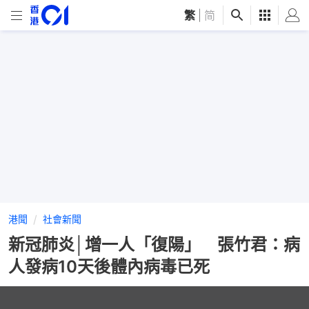
繁
|
简
港聞
社會新聞
新冠肺炎│增一人「復陽」 張竹君：病
人發病10天後體內病毒已死