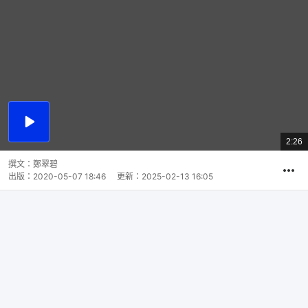
播
放
2:26
總
影
共
片
時
撰文：
鄭翠碧
間
出版：
2020-05-07 18:46
更新：
2025-02-13 16:05