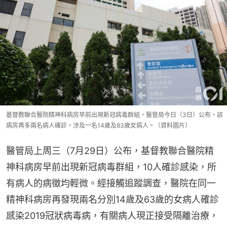
基督教聯合醫院精神科病房早前出現新冠病毒群組，醫管局今日（3日）公布，該
病房再多兩名病人確診，涉及一名14歲及83歲女病人。（資料圖片）
醫管局上周三（7月29日）公布，基督教聯合醫院精
神科病房早前出現新冠病毒群組，10人確診感染，所
有病人的病徵均輕微。經接觸追蹤調查，醫院在同一
精神科病房再發現兩名分別14歲及63歲的女病人確診
感染2019冠狀病毒病，有關病人現正接受隔離治療，