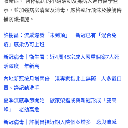
收新症、 暫停病房的小組活動及為病人進行醫學監
察，並加強病房清潔及消毒，嚴格執行飛沫及接觸傳
播防護措施。
許樹昌：流感爆發「未到頂」 新冠已有「混合免
疫」感染仍可上班
新冠病毒｜衞生署：近4周45宗成人嚴重個案7人死
活躍度一年新高
內地新冠按月增兩倍 港專家指北上無礙 人多戴口
罩、謹記勤洗手
夏季流感季節開始 歐家榮指或與新冠形成「雙高
峰」 老幼高危
新冠病毒｜許樹昌指近期入院個案增多 恐與流感一