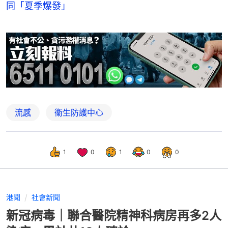
同「夏季爆發」
流感
衞生防護中心
1
0
1
0
0
港聞
社會新聞
新冠病毒｜聯合醫院精神科病房再多2人