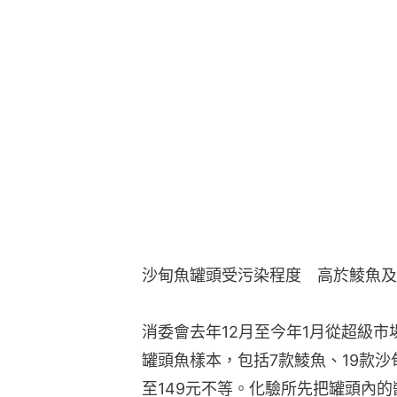
沙甸魚罐頭受污染程度　高於鯪魚及
消委會去年12月至今年1月從超級市
罐頭魚樣本，包括7款鯪魚、19款沙
至149元不等。化驗所先把罐頭內