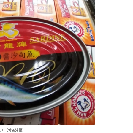
克。（黃穎津攝）