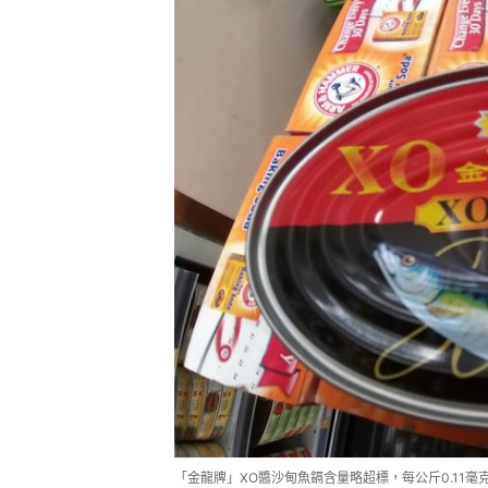
「金龍牌」XO醬沙甸魚鎘含量略超標，每公斤0.11毫