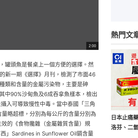
熱門文
2:00
總
共
時
間
，罐頭魚是餐桌上一個方便的選擇。然
版的新一期《選擇》月刊，檢測了市面46
種類和含量的金屬污染物，主要是砷
其中90%沙甸魚及6成吞拿魚樣本，檢出
過量攝入可導致慢性中毒。當中泰國「三角
含量略超標，分別為每公斤的含量分別為
日本止痛
11月生效的《食物攙雜（金屬雜質含量）規
洛芬、二
dines in Sunflower Oil鎘含量