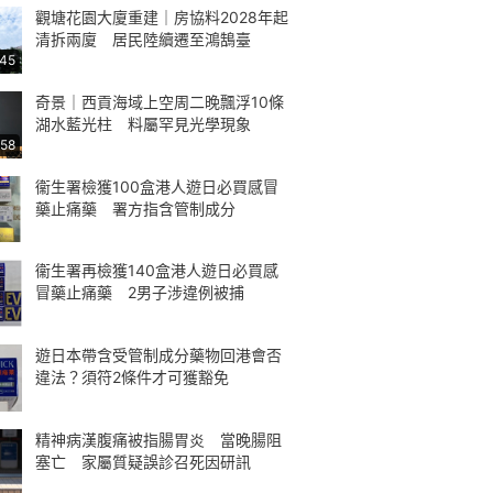
觀塘花園大廈重建｜房協料2028年起
清拆兩廈 居民陸續遷至鴻鵠臺
:45
奇景｜西貢海域上空周二晚飄浮10條
湖水藍光柱 料屬罕見光學現象
:58
衞生署檢獲100盒港人遊日必買感冒
藥止痛藥 署方指含管制成分
衞生署再檢獲140盒港人遊日必買感
冒藥止痛藥 2男子涉違例被捕
遊日本帶含受管制成分藥物回港會否
違法？須符2條件才可獲豁免
精神病漢腹痛被指腸胃炎 當晚腸阻
塞亡 家屬質疑誤診召死因研訊