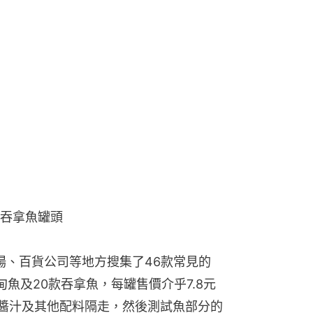
吞拿魚罐頭
場、百貨公司等地方搜集了46款常見的 
甸魚及20款吞拿魚，每罐售價介乎7.8元
的醬汁及其他配料隔走，然後測試魚部分的