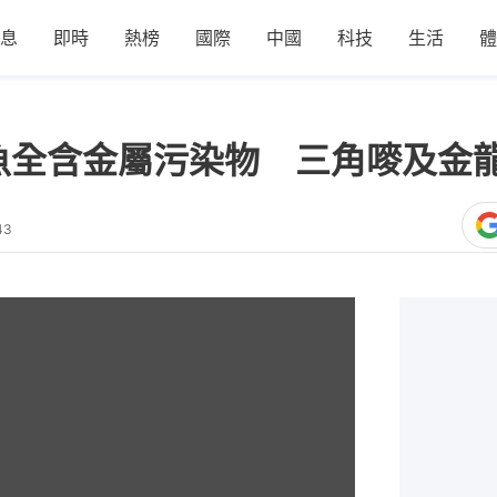
息
即時
熱榜
國際
中國
科技
生活
體
魚全含金屬污染物 三角嘜及金
43