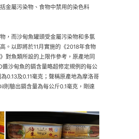
括金屬污染物、食物中禁用的染色料
物，而沙甸魚罐頭受金屬污染物和多氯
。以即將於11月實施的《2018年食物
》對魚類所設的上限作參考，原產地同
O醬沙甸魚的鎘含量略超修定規例的每公
為0.13及0.11毫克；聲稱原產地為摩洛哥
wer Oil則驗出鎘含量為每公斤0.1毫克，剛達