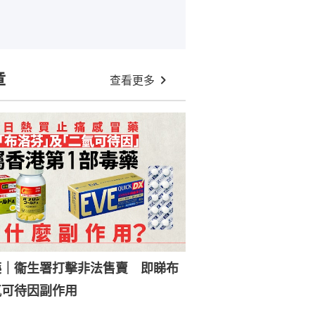
章
查看更多
藥｜衞生署打擊非法售賣 即睇布
氫可待因副作用