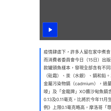
播
放
影
片
疫情肆虐下，許多人留在家中煮食
而消費者委員會今日（15日）出
款罐頭魚樣本，發現全部含有不同
（砒霜）、汞（水銀）、鎘和鉛。
金屬污染物鎘（cadmium），
嘜」及「金龍牌」XO醬沙甸魚鎘
0.13及0.11毫克，比將於今年
例》上限0.1毫克略高，摩洛哥「尊西」Sar