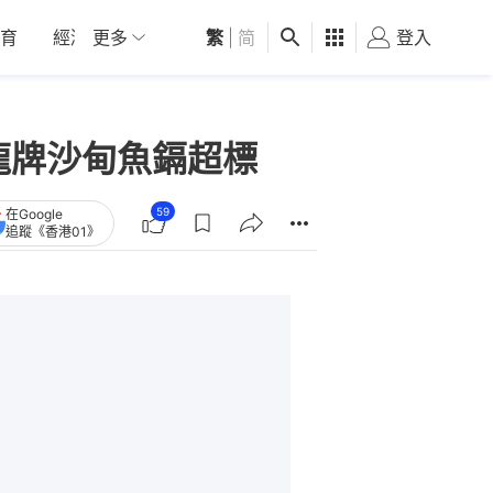
育
經濟
更多
01深圳
繁
觀點
|
简
健康
好食玩飛
登入
女
龍牌沙甸魚鎘超標
59
在Google
追蹤《香港01》