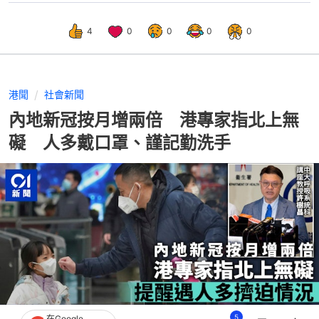
4
0
0
0
0
港聞
社會新聞
內地新冠按月增兩倍 港專家指北上無
礙 人多戴口罩、謹記勤洗手
5
在Google