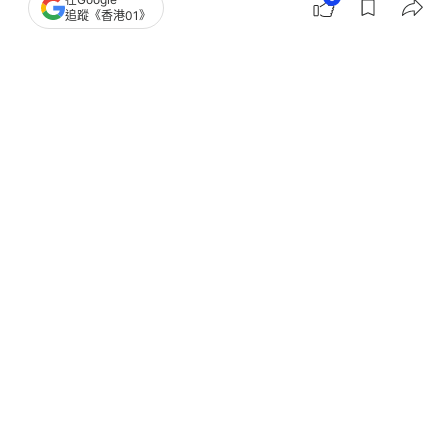
追蹤《香港01》
撰文：
林子慰
出版：
2026-07-13 14:29
更新：
2026-07-14 16:41
中國疾控中心官網近日指6月內地新增新冠病毒確診
病例7.9萬宗，較5月的2.19萬宗多逾兩倍，提醒公眾