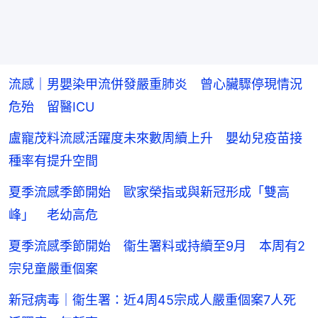
流感｜男嬰染甲流併發嚴重肺炎 曾心臟驟停現情況
危殆 留醫ICU
盧寵茂料流感活躍度未來數周續上升 嬰幼兒疫苗接
種率有提升空間
夏季流感季節開始 歐家榮指或與新冠形成「雙高
峰」 老幼高危
夏季流感季節開始 衞生署料或持續至9月 本周有2
宗兒童嚴重個案
新冠病毒｜衞生署：近4周45宗成人嚴重個案7人死