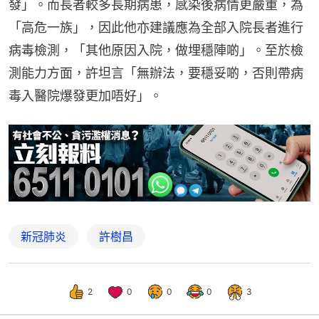
發」。而長者較多長期病患，感染後病情更嚴重，為
「高危一族」，因此他亦建議應為全部入院長者進行
病毒檢測，「其他原因入院，做埋穩陣啲」。至於檢
測能力方面，許坦言「無辦法，要穩妥啲，否則帶病
毒入醫院爆發更加唔好」。
新冠肺炎
許樹昌
2
0
0
0
3