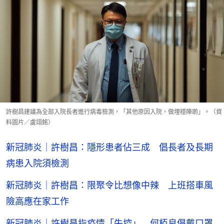
許樹昌建議為全部入院長者進行病毒檢測，「其他原因入院，做埋穩陣啲」。（資
料圖片／盧翊銘）
新冠肺炎｜許樹昌：隱形患者佔三成 倡長者及長期
病患入院須檢測
新冠肺炎｜許樹昌：限聚令比想像中辣 上班搭車風
險高應在家工作
新冠肺炎｜許樹昌指疫情「失控」 何栢良倡戴口罩