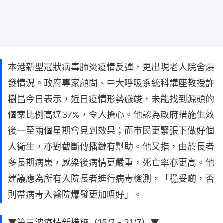
本港新型冠狀病毒肺炎疫情反彈，更出現老人院舍爆
發情況。政府專家顧問、中大呼吸系統科講座教授許
樹昌今日表示，近日疫情形勢嚴竣，未能找到源頭的
個案比例高達37%，令人擔心。他認為政府措施生效
後一至兩個星期會見到效果；而市民更緊張下做好個
人衞生，亦對截斷傳播鏈有幫助。他又指，由於長者
多長期病患，感染後病情更嚴重，死亡率亦更高。他
建議應為所有入院長者進行病毒檢測，「穩妥啲，否
則帶病毒入醫院爆發更加唔好」。
▼第三波疫情新措施（15/7 - 21/7）▼