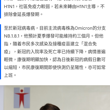
H1N1，社區免疫力較弱，若未來轉由H1N1主導，不
排除會延長爆發期。
至於新冠病毒病，目前主流病毒株為Omicron的分支
NB.1.8.1，他預計夏季爆發可能維持約三個月。但他
指，隨着市民多次感染及接種疫苗建立「混合免
疫」，新冠的入院率及死亡率已持續下降，病情普遍
輕微，康復期明顯加快，認為日後新冠的病假日數可
以縮短，市民康復期間即使快測仍呈陽性，亦可如常
上班。