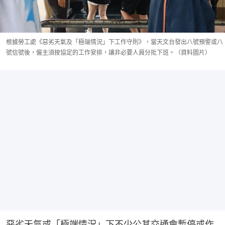
根據勞工處《惡劣天氣及「極端情況」下工作守則》，當天文台發出八號預警或八
號信號後，僱主須按協定的工作安排，讓非必要人員分批下班。（資料圖片）
惡劣天氣或「極端情況」下不少公其交通會暫停或作