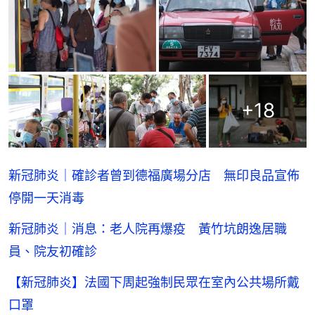
+
18
新冠肺炎｜確診者曾到德福廣場分店 無印良品宣佈
停開一天消毒
新冠肺炎｜消息：老人院再爆疫 黃竹坑朗逸居職
員、院友初確診
【新冠肺炎】法國下周起強制民眾在室內公共場所戴
口罩