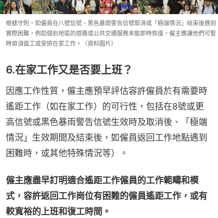
根據守則，如僱員在八號信號、黑色暴雨警告信號取消或「極端情況」結束後遇到
實際困難，例如個別地區的道路或公共交通服務未能即時恢復，僱主應讓他們可暫
時毋須復工或安排在家工作。（資料圖片）
6.在家工作又是否要上班？
因應工作性質，僱主應預早評估容許僱員於有需要時
遙距工作（如在家工作）的可行性，包括在8號或更
高信號或黑色暴雨警告信號生效時及取消後、「極端
情況」生效期間及結束後，如僱員返回工作地點遇到
困難時，或其他特殊情況等）。
僱主應盡早訂明適合遙距工作僱員的工作範疇和模
式，容許返回工作崗位有困難的僱員遙距工作，或有
較寬裕的上班和復工時間。