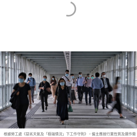
根據勞工處《惡劣天氣及「極端情況」下工作守則》，僱主應按行業性質及運作需