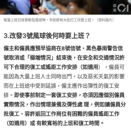
每當上班日改發較低風球時，市民即有大批打工仔趕上班。（資料圖片）
3.改發3號風球後何時要上班？
僱主和僱員應預早協商在8號信號、黑色暴雨警告信
號取消或「極端情況」結束後，在安全和交通情況許
可下合理的復工或遙距工作安排（如適用
），僱員可
能因為大量上班人士同時出門，以及惡劣天氣的影響
而在上班途中受到延誤，僱主應作出彈性的復工安
排。
即使事前制定一套復工安排，亦須因應個別僱員
實際情況，作出情理兼備及彈性處 理，例如讓僱員分
批復工、容許返回工作崗位有困難的僱員遙距工作
（如適用）或 有較寬裕的上班和復工時間。