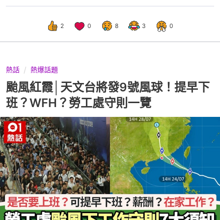
2
0
8
3
0
熱話
熱爆話題
颱風紅霞│天文台將發9號風球！提早下
班？WFH？勞工處守則一覽