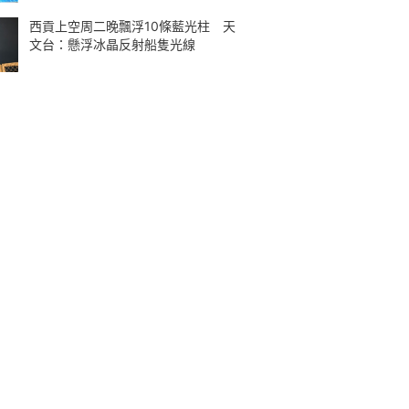
西貢上空周二晚飄浮10條藍光柱 天
文台：懸浮冰晶反射船隻光線