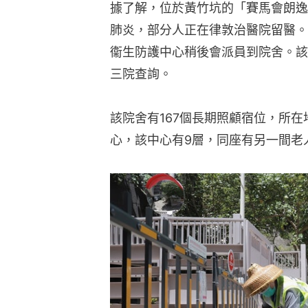
據了解，位於黃竹坑的「賽馬會朗逸
肺炎，部分人正在律敦治醫院留醫。
衞生防護中心稍後會派員到院舍。該
三院查詢。
該院舍有167個長期照顧宿位，所
心，該中心有9層，同座有另一間老