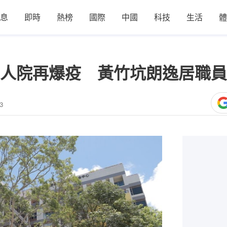
息
即時
熱榜
國際
中國
科技
生活
體
人院再爆疫 黃竹坑朗逸居職員
43