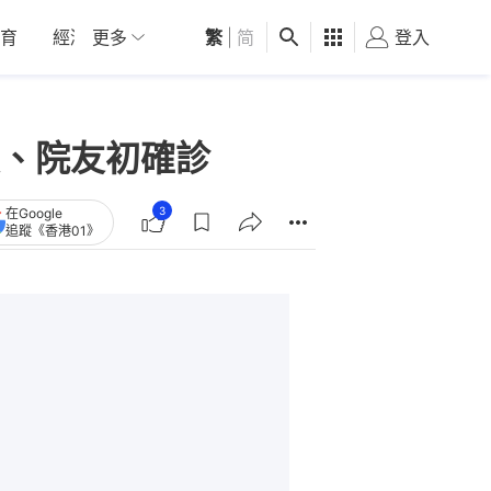
育
經濟
更多
01深圳
繁
觀點
|
简
健康
好食玩飛
登入
女
、院友初確診
3
在Google
追蹤《香港01》