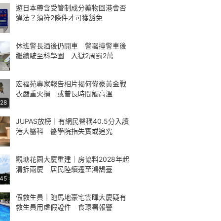
遊日本帶含受管制成分藥物回港會否
違法？須符2條件才可獲豁免
休班警長酒後仍開車 警署撞警車後
繼續駛至科學園 入獄2周罰2萬
宏福苑專家報告相片揭何偉豪黃金戰
衣嚴重火損 或曾長時間觸高溫
:28
JUPAS放榜｜有網民聲稱40.5分入讀
港大醫科 醫學院指失實或追究
觀塘花園大廈重建｜房協料2028年起
清拆兩廈 居民陸續遷至鴻鵠臺
:45
假救生員｜跑馬地豪宅雲暉大廈疑有
救生員用虛假證件 食環署報警