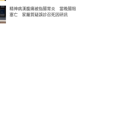
精神病漢腹痛被指腸胃炎 當晚腸阻
塞亡 家屬質疑誤診召死因研訊