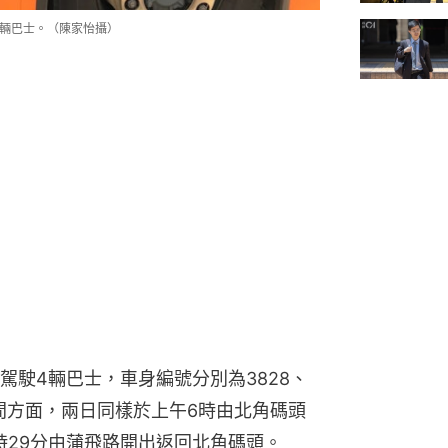
四輛巴士。（陳家怡攝）
駕駛4輛巴士，車身編號分別為3828、
次時間方面，兩日同樣於上午6時由北角碼頭
時29分由蒲飛路開出返回北角碼頭。