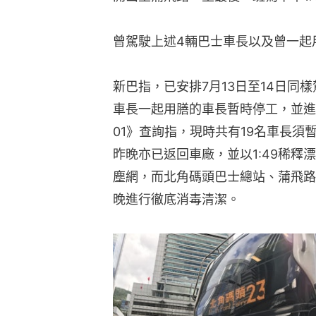
曾駕駛上述4輛巴士車長以及曾一起
新巴指，已安排7月13日至14日同
車長一起用膳的車長暫時停工，並進
01》查詢指，現時共有19名車長須
昨晚亦已返回車廠，並以1:49稀
塵網，而北角碼頭巴士總站、蒲飛路
晚進行徹底消毒清潔。