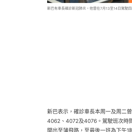
新巴有車長確診新冠肺炎，他曾在7月13至14日駕駛
新巴表示，確診車長本周一及周二曾
4062、4072及4076。駕駛班
開出至蒲飛路，至最後一班為下午1