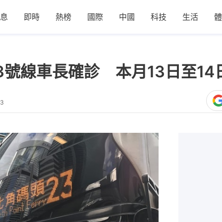
息
即時
熱榜
國際
中國
科技
生活
體
3號線車長確診 本月13日至1
43