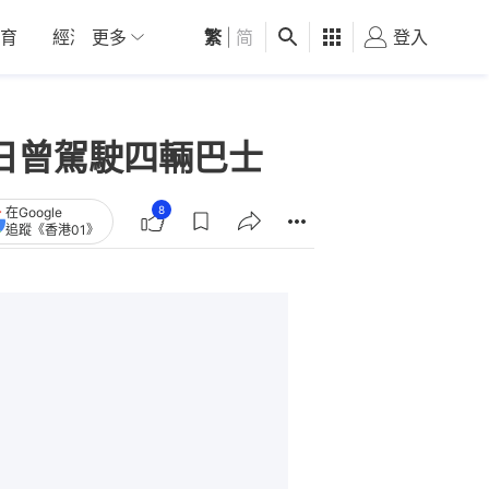
育
經濟
更多
01深圳
繁
觀點
|
简
健康
好食玩飛
登入
女
4日曾駕駛四輛巴士
8
在Google
追蹤《香港01》