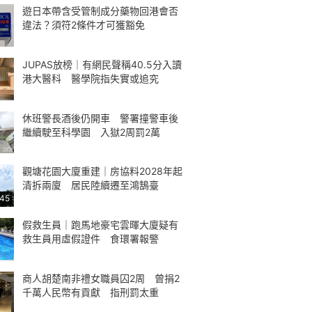
遊日本帶含受管制成分藥物回港會否
違法？須符2條件才可獲豁免
JUPAS放榜｜有網民聲稱40.5分入讀
港大醫科 醫學院指失實或追究
休班警長酒後仍開車 警署撞警車後
繼續駛至科學園 入獄2周罰2萬
觀塘花園大廈重建｜房協料2028年起
清拆兩廈 居民陸續遷至鴻鵠臺
:45
假救生員｜跑馬地豪宅雲暉大廈疑有
救生員用虛假證件 食環署報警
商人胡楚南非禮女職員囚2周 曾捐2
千萬人民幣有貢獻 指刑罰太重