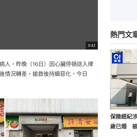
熱門文
0:42
總
共
時
間
病人，昨晚（16日）因心臟停頓送入律
後情況轉差，搶救後持續惡化，今日
保險經紀涉
歲已婚 