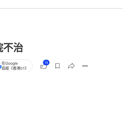
院不治
15
在Google
追蹤《香港01》