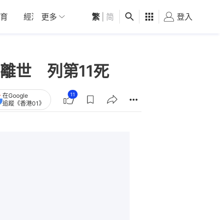
育
經濟
更多
01深圳
繁
觀點
|
简
健康
好食玩飛
登入
女
離世 列第11死
11
在Google
追蹤《香港01》