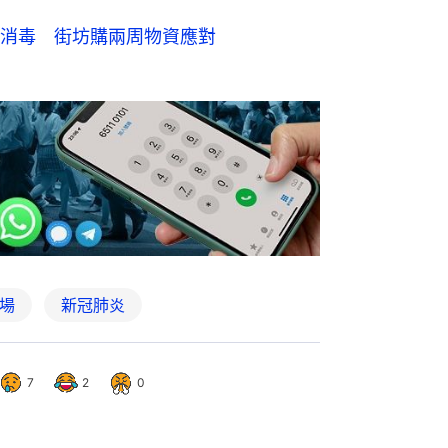
消毒 街坊購兩周物資應對
場
新冠肺炎
7
2
0