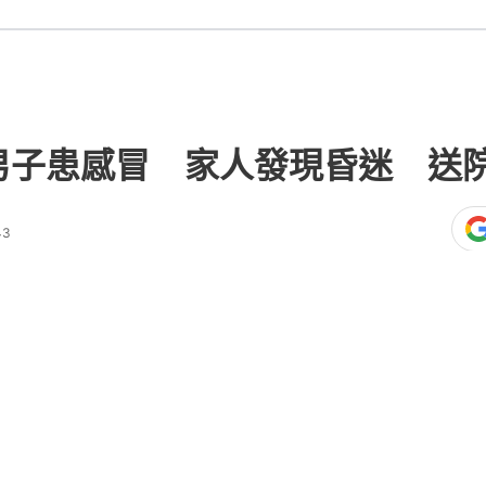
男子患感冒 家人發現昏迷 送
43