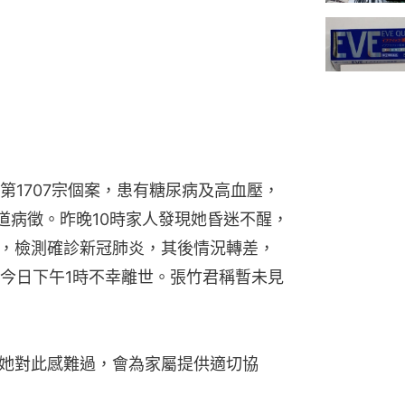
第1707宗個案，患有糖尿病及高血壓，
道病徵。昨晚10時家人發現她昏迷不醒，
頓，檢測確診新冠肺炎，其後情況轉差，
今日下午1時不幸離世。張竹君稱暫未見
，她對此感難過，會為家屬提供適切協