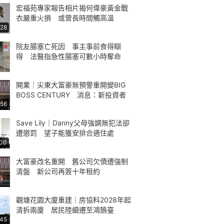
宏福苑專家報告相片揭何偉豪黃金戰
衣嚴重火損 或曾長時間觸高溫
:28
院友腸塞亡死因 事主事前食得瞓
得 法醫指急性腸塞可數小時奪命
開業｜尖東大富豪無預警重開變BIG
BOSS CENTURY 消息：新投資者
:56
Save Lily｜Danny父母強調無犯法卻
遭懲罰 望子能獲安排合適住處
:00
大富豪改名重開 舊公司欠債遭強制
清盤 新公司再簽十年租約
觀塘花園大廈重建｜房協料2028年起
清拆兩廈 居民陸續遷至鴻鵠臺
:45