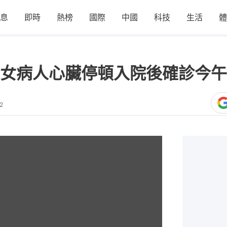
息
即時
熱榜
國際
中國
科技
生活
體
女病人心臟停頓入院後確診今午
2