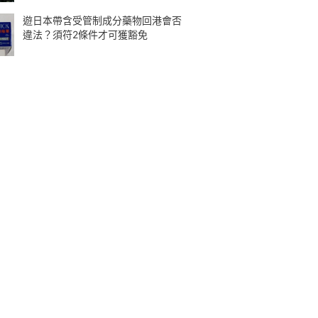
遊日本帶含受管制成分藥物回港會否
違法？須符2條件才可獲豁免