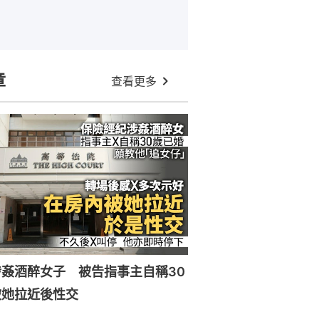
章
查看更多
姦酒醉女子 被告指事主自稱30
被她拉近後性交