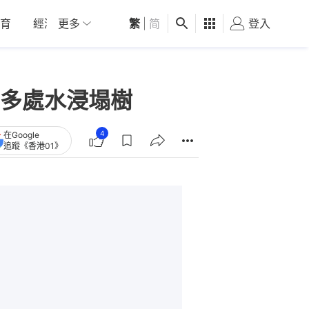
育
經濟
更多
01深圳
繁
觀點
|
简
健康
好食玩飛
登入
女
多處水浸塌樹
4
在Google
追蹤《香港01》