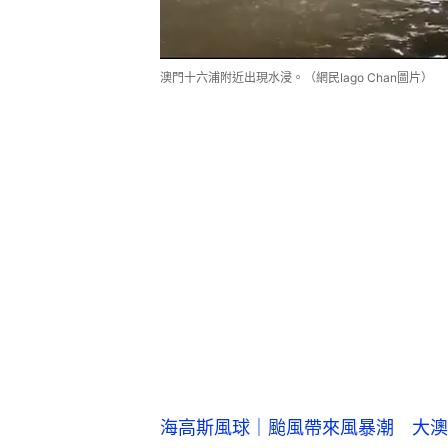
澳門十六浦附近出現水浸。（網民Iago Chan圖片）
海高斯風球｜颱風帶來風暴潮 大澳