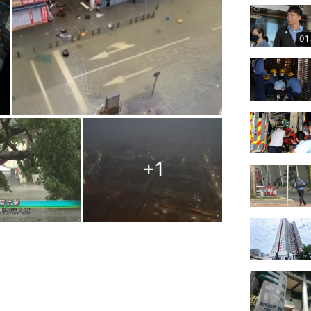
01
+
1