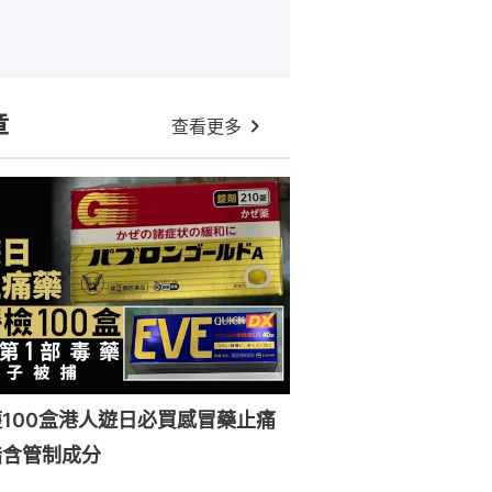
章
查看更多
100盒港人遊日必買感冒藥止痛
指含管制成分