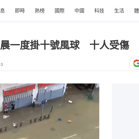
息
即時
熱榜
國際
中國
科技
生活
體
晨一度掛十號風球 十人受傷 
33