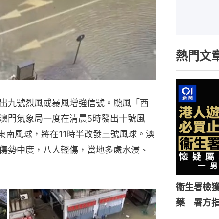
熱門文
出九號烈風或暴風增強信號。颱風「西
澳門氣象局一度在清晨5時發出十號風
東南風球，將在11時半改發三號風球。澳
傷勢中度，八人輕傷，當地多處水浸、
衞生署檢獲
藥 署方