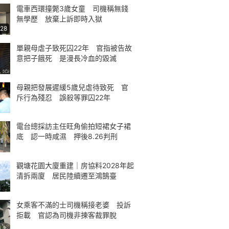
電車西環撞斃3歲女童 司機稱無錢
無學歷 放棄上訴即時入獄
:28
單親母虐子致死囚22年 官指被告故
意把子餓死 是漫長冷血的毀滅
母親把發展遲緩5歲兒虐待致死 官
斥行為殘忍 誤殺等罪囚22年
電台總採訪主任旺角偷拍短裙女子裙
底 認一時咸濕 押後8.26判刑
觀塘花園大廈重建｜房協料2028年起
清拆兩廈 居民陸續遷至鴻鵠臺
女乘客不滿的士司機稱接老婆 投訴
拒載 官認為司機非揀客裁罪脫