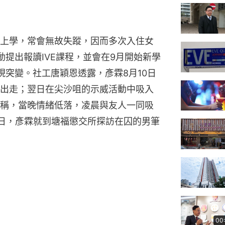
上學，常會無故失蹤，因而多次入住女
提出報讀IVE課程，並會在9月開始新學
現突變。社工唐穎恩透露，彥霖8月10日
出走；翌日在尖沙咀的示威活動中吸入
稱，當晚情緒低落，凌晨與友人一同吸
2日，彥霖就到塘福懲交所探訪在囚的男筆
00