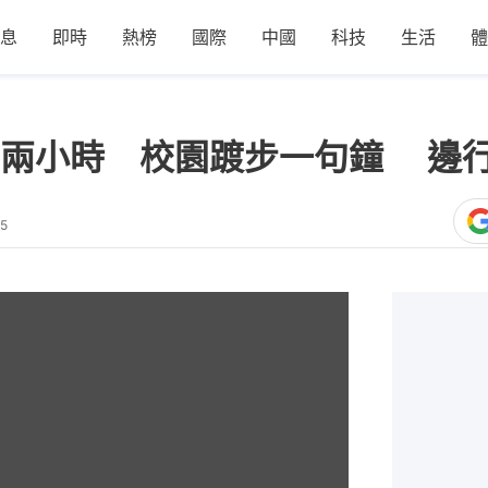
息
即時
熱榜
國際
中國
科技
生活
體
前兩小時 校園踱步一句鐘 邊
25