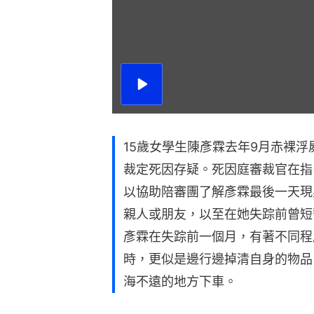
播
放
影
片
15歲女學生陳彥霖去年9月赤裸
裁定死因存疑。死因庭審裁官在指
以協助陪審團了解彥霖最後一天現
親人或朋友，以至在她失踪前曾短
彥霖在失踪前一個月，有著不同程
時，更似是邊行邊掉清自身的物品
海不遠的地方下車。