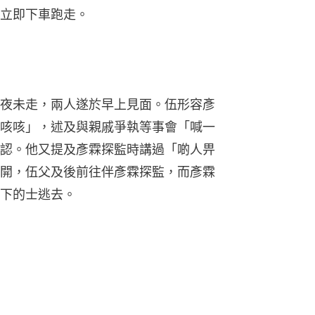
立即下車跑走。
夜未走，兩人遂於早上見面。伍形容彥
咳咳」，述及與親戚爭執等事會「喊一
認。他又提及彥霖探監時講過「啲人畀
開，伍父及後前往伴彥霖探監，而彥霖
下的士逃去。