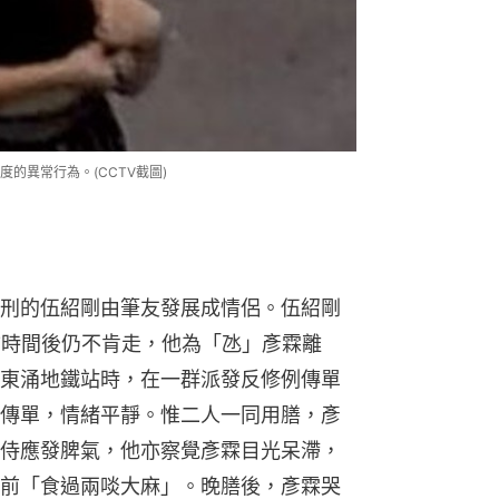
的異常行為。(CCTV截圖)
刑的伍紹剛由筆友發展成情侶。伍紹剛
訪時間後仍不肯走，他為「氹」彥霖離
東涌地鐵站時，在一群派發反修例傳單
傳單，情緒平靜。惟二人一同用膳，彥
侍應發脾氣，他亦察覺彥霖目光呆滯，
前「食過兩啖大麻」。晚膳後，彥霖哭