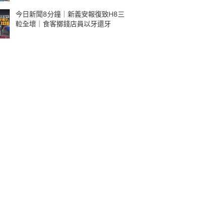
今日新聞8分鐘｜新義安報復致H8三
𨋢全壞｜食客擲錢店員以牙還牙