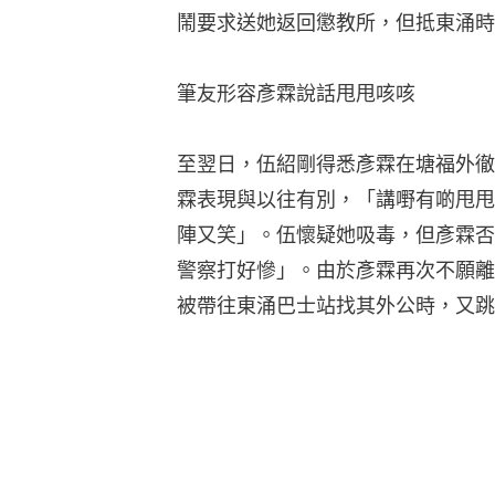
鬧要求送她返回懲教所，但抵東涌時
筆友形容彥霖說話甩甩咳咳
至翌日，伍紹剛得悉彥霖在塘福外徹
霖表現與以往有別，「講嘢有啲甩甩
陣又笑」。伍懷疑她吸毒，但彥霖否
警察打好慘」。由於彥霖再次不願離
被帶往東涌巴士站找其外公時，又跳