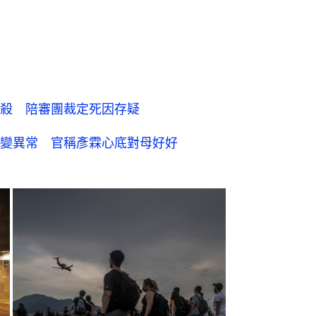
殺 陪審團裁定死因存疑
變異常 官稱彥霖心底對母好好