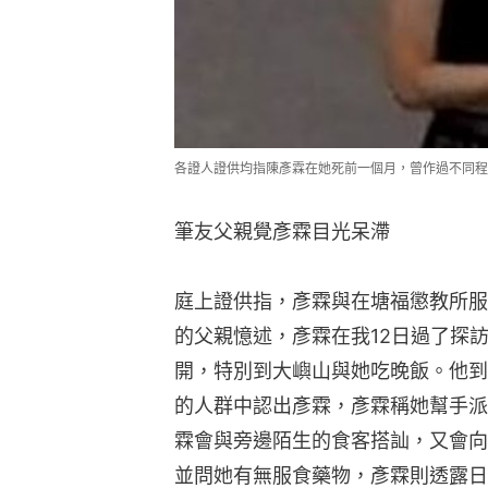
各證人證供均指陳彥霖在她死前一個月，曾作過不同程度
筆友父親覺彥霖目光呆滯
庭上證供指，彥霖與在塘福懲教所服
的父親憶述，彥霖在我12日過了探
開，特別到大嶼山與她吃晚飯。他到
的人群中認出彥霖，彥霖稱她幫手派
霖會與旁邊陌生的食客搭訕，又會向
並問她有無服食藥物，彥霖則透露日