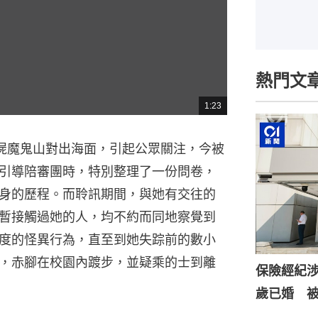
熱門文
1:23
總
共
時
間
浮屍魔鬼山對出海面，引起公眾關注，今被
引導陪審團時，特別整理了一份問卷，
身的歷程。而聆訊期間，與她有交往的
暫接觸過她的人，均不約而同地察覺到
度的怪異行為，直至到她失踪前的數小
，赤腳在校園內踱步，並疑乘的士到離
保險經紀涉
歲已婚 