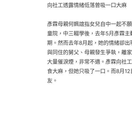
向社工透露情緒低落曾吸一口大麻
彥霖母親何姵誼指女兒自中一起不願
童院，中三輟學後，去年5月彥霖主動
期。然而去年8月起，她的情緒卻出
與同住的舅父、母親發生爭執，離家
大量催淚煙，非常不適。彥霖向社工
食大麻，但她只吸了一口。而8月1
友。