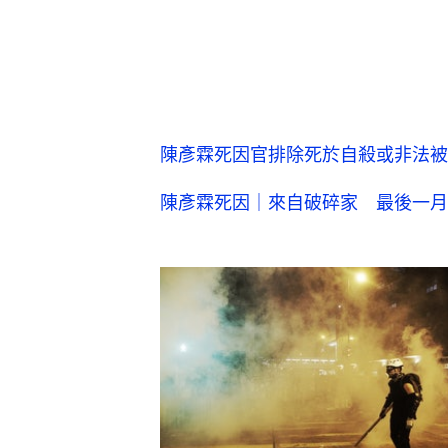
陳彥霖死因官排除死於自殺或非法被
陳彥霖死因｜來自破碎家 最後一月