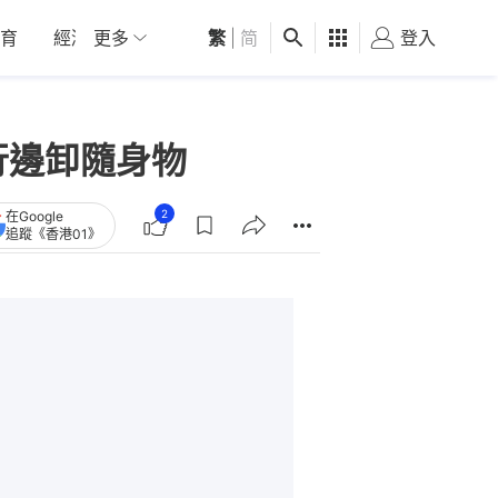
育
經濟
更多
01深圳
繁
觀點
|
简
健康
好食玩飛
登入
女
行邊卸隨身物
2
在Google
追蹤《香港01》