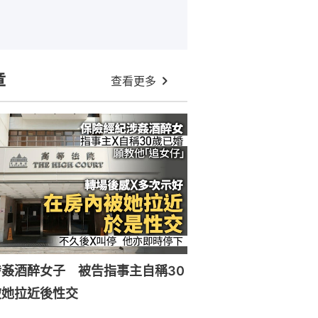
章
查看更多
姦酒醉女子 被告指事主自稱30
被她拉近後性交