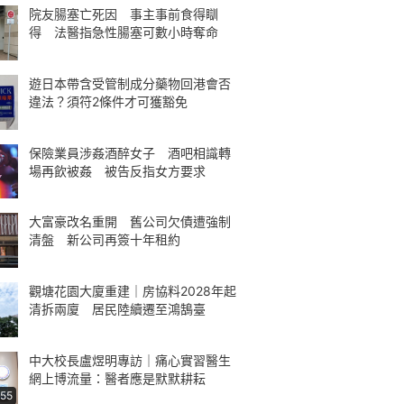
院友腸塞亡死因 事主事前食得瞓
得 法醫指急性腸塞可數小時奪命
遊日本帶含受管制成分藥物回港會否
違法？須符2條件才可獲豁免
保險業員涉姦酒醉女子 酒吧相識轉
場再飲被姦 被告反指女方要求
大富豪改名重開 舊公司欠債遭強制
清盤 新公司再簽十年租約
觀塘花園大廈重建｜房協料2028年起
清拆兩廈 居民陸續遷至鴻鵠臺
中大校長盧煜明專訪｜痛心實習醫生
網上博流量：醫者應是默默耕耘
:55