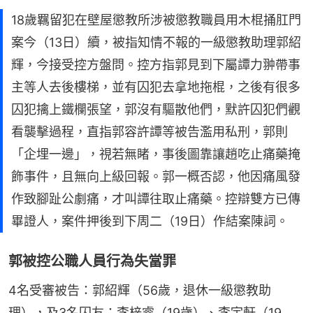
18歲羈留犯在壁屋懲教所涉被懲教職員用木棍捅肛門
案今（13日）續，被指知情不報的一級懲教助理郭紹
輝，今接受控方盤問。控方指郭見到下屬譚力翀帶事
主等人去後樓梯，並有囚犯去拿地拖棍，之後有很多
囚犯擒上鐵欄張望，郭沒有驅散他們，默許囚犯們觀
看襲擊過程，直指郭容許譚等被告濫用私刑，郭則
「企埋一邊」，視若無睹，事後圖靠讓趙吃止痛藥掩
飾事件，且無向上級回報。郭一概否認，他因痛風發
作致腳趾公劇痛，才叫譚往取止痛藥。控辯雙方已傳
畢證人，案件押後到下周二（19日）作結案陳詞。
郭被控公職人員行為失當罪
4名受審被告：郭紹輝（56歲，退休一級懲教助
理），及3名囚友：李梓睿（19歲）、李宇軒（19