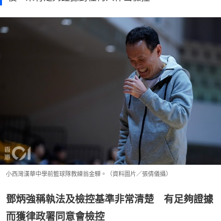
小西灣漢華中學前籃球隊教練翁金驊。（資料圖片／張倩儀攝）
鄧炳強稱執法及檢控基準非常清楚 有足夠證據
而獲律政署同意會檢控