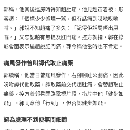
郭稱，他其後巡房時得知趙肚痛，他見趙冚着被，形
容趙：「個樣少少乸埋一舊，但冇話痛到哎吔哎吔
咁。」郭說不知趙痛了多久：「記得佢話屙唔出屎
囉。」又忘記趙有無提及肛門痛。控方就指，郭在錄
影會面表示過趙說肛門痛，郭今稱他當時也不肯定。
痛風發作曾叫譚代取止痛藥
郭續稱，他當日曾痛風發作，右腳腳趾公劇痛，因此
吩咐譚代他取藥，譚取藥前交代趙肚痛，會替趙取止
痛藥。控方着郭看閉路電視片段，指片中他「健步如
飛」。郭同意他「行到」，但否認健步如飛。
認為處理不到便無問細節