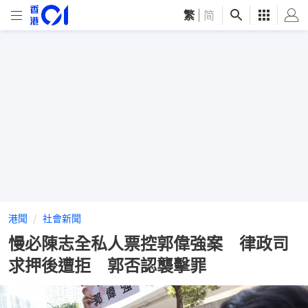
繁
|
简
港聞
社會新聞
慢必陳志全私人票控郭偉強案 律政司
求押後遭拒 郭否認襲擊罪