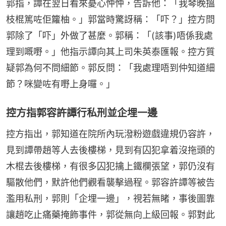
郭指，譚在翌日看來憂心忡忡，告訴他：「我琴晚搵
枝棍篤咗佢籮柚。」郭當時驚訝稱：「吓？」控方問
郭除了「吓」外做了甚麼。郭稱：「(該事)唔係我處
理到嘅嘢。」他指示譚向其上司朱英泰匯報。控方質
疑郭為何不問細節。郭反問：「我處理唔到仲知道細
節？咪變咗有嘢上身囉。」
控方指郭容許譚行私刑並企埋一邊
控方指出，郭知道在院所內玩潑粉遊戲違規仍容許，
見到譚帶趙等人去後樓梯，見到有囚犯拿着沒拖頭的
木棍去後樓梯，有很多囚犯擒上鐵欄張望，郭仍沒有
驅散他們，默許他們觀看襲擊過程。郭容許譚等被告
濫用私刑，郭則「企埋一邊」，視若無睹，事後圖靠
讓趙吃止痛藥掩飾事件，郭從無向上級回報。郭對此