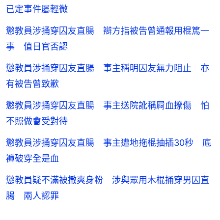
已定事件屬輕微
懲教員涉捅穿囚友直腸 辯方指被告曾通報用棍篤一
事 值日官否認
懲教員涉捅穿囚友直腸 事主稱明囚友無力阻止 亦
有被告曾致歉
懲教員涉捅穿囚友直腸 事主送院訛稱屙血撩傷 怕
不照做會受對待
懲教員涉捅穿囚友直腸 事主遭地拖棍抽插30秒 底
褲破穿全是血
懲教員疑不滿被撒爽身粉 涉與眾用木棍捅穿男囚直
腸 兩人認罪