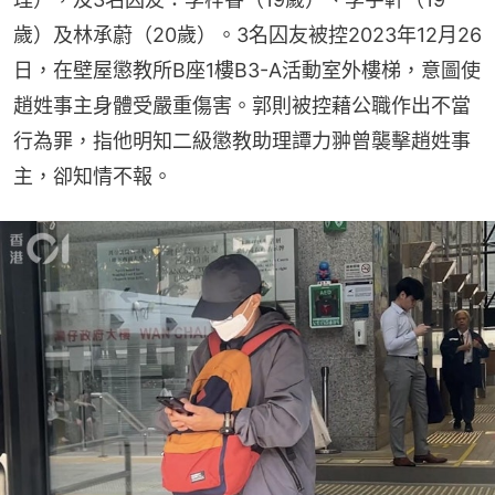
歲）及林承蔚（20歲）。3名囚友被控2023年12月26
日，在壁屋懲教所B座1樓B3-A活動室外樓梯，意圖使
趙姓事主身體受嚴重傷害。郭則被控藉公職作出不當
行為罪，指他明知二級懲教助理譚力翀曾襲擊趙姓事
主，卻知情不報。