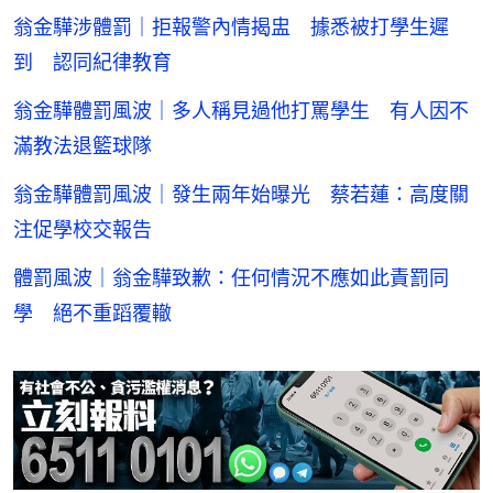
翁金驊涉體罰｜拒報警內情揭盅 據悉被打學生遲
到 認同紀律教育
翁金驊體罰風波｜多人稱見過他打罵學生 有人因不
滿教法退籃球隊
翁金驊體罰風波｜發生兩年始曝光 蔡若蓮：高度關
注促學校交報告
體罰風波｜翁金驊致歉：任何情況不應如此責罰同
學 絕不重蹈覆轍