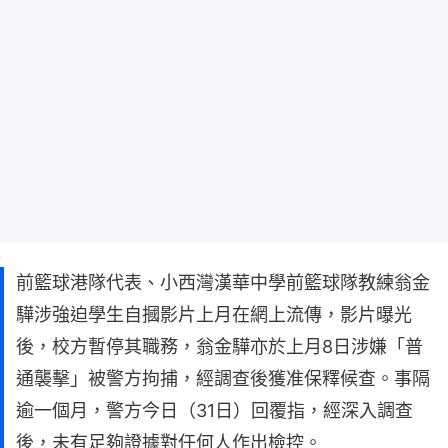
前籃球港隊代表、小西灣漢華中學前籃球隊教練翁金
驊涉強迫學生自摑影片上月在網上流傳，影片曝光
後，校方暫停其職務，翁金驊亦於上月8日涉嫌「普
通襲擊」被警方拘捕，經調查後獲准保釋候查。事隔
逾一個月，警方今日（31日）回覆指，經深入調查
後，未有足夠證據對任何人作出檢控。