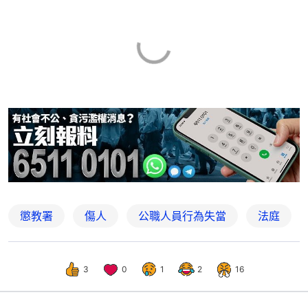
懲教署
傷人
公職人員行為失當
法庭
3
0
1
2
16