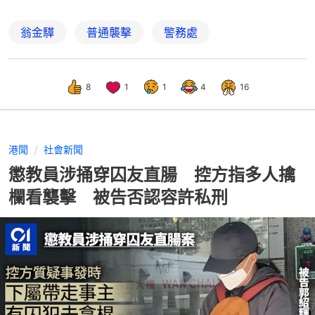
翁金驊
普通襲擊
警務處
8
1
1
4
16
港聞
社會新聞
懲教員涉捅穿囚友直腸 控方指多人擒
欄看襲擊 被告否認容許私刑