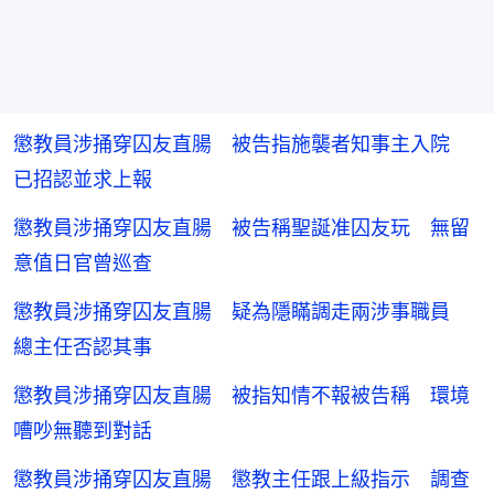
懲教員涉捅穿囚友直腸 被告指施襲者知事主入院
已招認並求上報
懲教員涉捅穿囚友直腸 被告稱聖誕准囚友玩 無留
意值日官曾巡查
懲教員涉捅穿囚友直腸 疑為隱瞞調走兩涉事職員
總主任否認其事
懲教員涉捅穿囚友直腸 被指知情不報被告稱 環境
嘈吵無聽到對話
懲教員涉捅穿囚友直腸 懲教主任跟上級指示 調查