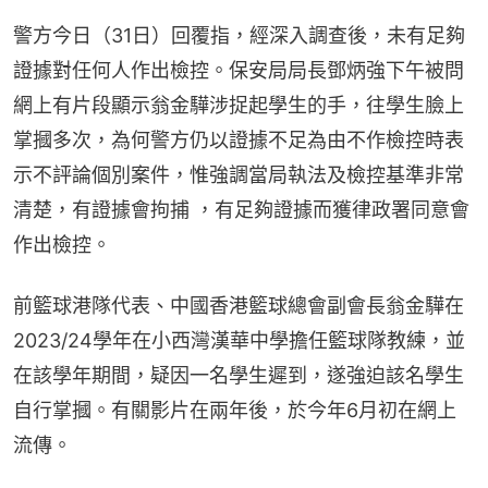
警方今日（31日）回覆指，經深入調查後，未有足夠
證據對任何人作出檢控。保安局局長鄧炳強下午被問
網上有片段顯示翁金驊涉捉起學生的手，往學生臉上
掌摑多次，為何警方仍以證據不足為由不作檢控時表
示不評論個別案件，惟強調當局執法及檢控基準非常
清楚，有證據會拘捕 ，有足夠證據而獲律政署同意會
作出檢控。
前籃球港隊代表、中國香港籃球總會副會長翁金驊在
2023/24學年在小西灣漢華中學擔任籃球隊教練，並
在該學年期間，疑因一名學生遲到，遂強迫該名學生
自行掌摑。有關影片在兩年後，於今年6月初在網上
流傳。