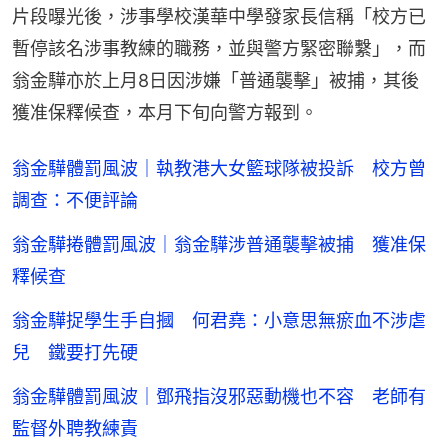
片段曝光後，涉事學校漢華中學發家長信稱「校方已
暫停該名涉事教練的職務，並與警方緊密聯繫」，而
翁金驊亦於上月8日因涉嫌「普通襲擊」被捕，其後
獲准保釋候查，本月下旬向警方報到。
翁金驊體罰風波｜執教港大女籃球隊被投訴 校方曾
調查：不便評論
翁金驊捲體罰風波｜翁金驊涉普通襲擊被捕 獲准保
釋候查
翁金驊捉學生手自摑 何君堯：小意思無瘀血不涉虐
兒 鐵要打先硬
翁金驊體罰風波｜鄧飛指沒邪惡動機也不容 老師有
監督外聘教練責