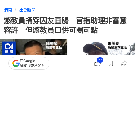
港聞
社會新聞
懲教員捅穿囚友直腸 官指助理非蓄意
容許 但懲教員口供可圈可點
27
在Google
追蹤《香港01》
撰文：
陳蓉
出版：
2026-07-15 16:53
更新：
2026-07-15 19:11