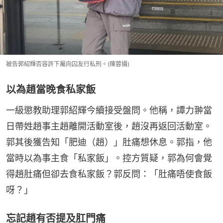
被告郭紹輝否容許下屬向囚友行私刑。(陳蓉攝)
以為趙當晚食私家飯
一級懲教助理郭紹輝今續接受盤問。他稱，譚力翀當
日帶姓趙事主趙離開活動室後，趙沒再返回活動室。
郭其後獲告知「肥迪（趙）」肚痛想休息。郭指，他
當時以為事主食「私家飯」。控方質疑，郭為何會覺
得趙肚痛但卻去食私家飯？郭反問：「肚痛唔使食飯
呀？」
忘記趙有否提及肛門痛