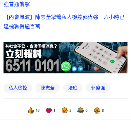
強普通襲擊
【內會風波】陳志全眾籌私人檢控郭偉強 六小時已
達標籌得逾百萬
私人檢控
陳志全
法庭
郭偉强
16
1
2
0
8