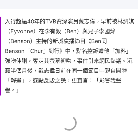
入行超過40年的TVB資深演員戴志偉，早前被林漪娸
（Eyvonne）在李有毅（Ben）與兒子李國煒
（Benson）主持的新城廣播節目《Ben同
Benson『Chur』到行》中，點名控訴遭他「加料」
強吻伸脷，奪走其螢幕初吻，事件引來網民熱議。沉
寂半個月後，戴志偉日前在同一個節目中親自開腔
「解畫」，逐點反駁之餘，更直言：「影響我聲
譽。」