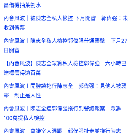
昌借機抽葉劉水
內會風波｜被陳志全私人檢控 下月開審 郭偉强：未
收到傳票
內會風波｜陳志全私人檢控郭偉强普通襲擊 下月27
日開審
【內會風波】陳志全眾籌私人檢控郭偉強 六小時已
達標籌得逾百萬
內會風波〡開腔談拖行陳志全 郭偉强：見他人被襲
擊 制止是人性
內會風波｜陳志全遭郭偉强拖行到警總報案 眾籌
100萬提私人檢控
內會風波︳會議室大混戰 郭偉强扯走並拖行陳志