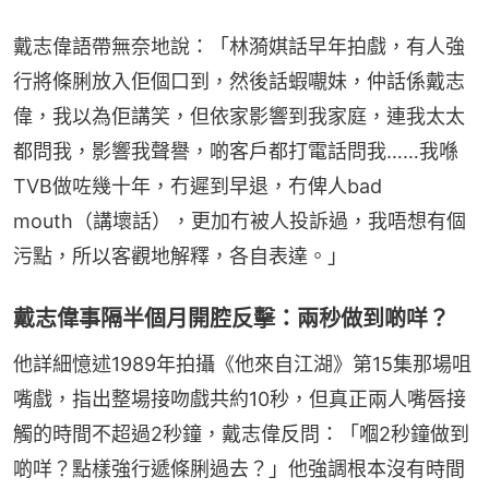
戴志偉語帶無奈地說：「林漪娸話早年拍戲，有人強
行將條脷放入佢個口到，然後話蝦𡃁妹，仲話係戴志
偉，我以為佢講笑，但依家影響到我家庭，連我太太
都問我，影響我聲譽，啲客戶都打電話問我……我喺
TVB做咗幾十年，冇遲到早退，冇俾人bad 
mouth（講壞話），更加冇被人投訴過，我唔想有個
污點，所以客觀地解釋，各自表達。」
戴志偉事隔半個月開腔反擊：兩秒做到啲咩？
他詳細憶述1989年拍攝《他來自江湖》第15集那場咀
嘴戲，指出整場接吻戲共約10秒，但真正兩人嘴唇接
觸的時間不超過2秒鐘，戴志偉反問：「嗰2秒鐘做到
啲咩？點樣強行遞條脷過去？」他強調根本沒有時間