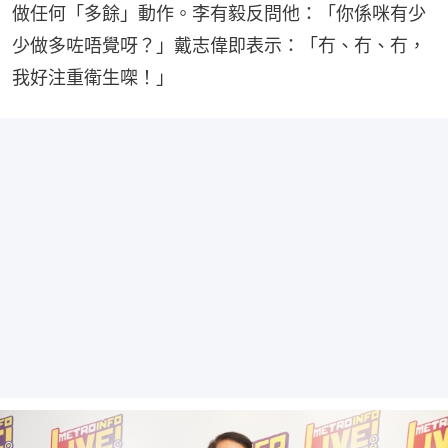
做任何「多餘」動作。李有毅反問他：「你係咪有少
少做多咗唔覺呀？」戴志偉即表示：「冇、冇、冇，
我好注重衛生㗎！」