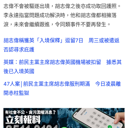
志偉不會被驅逐出境，胡志偉之後亦成功取回護照。
李永達指當問題成功解決時，他和胡志偉都相擁落
淚，未來會繼續跟進，令同類事件不要再發生。
胡志偉稱獲英「入境保釋」逗留7日 周三或被遣返
否認尋求庇護
英媒：前民主黨主席胡志偉英國機場被扣留 據悉其
後已入境英國
47人案│前民主黨主席胡志偉服刑期滿 今日凌晨離
開赤柱監獄