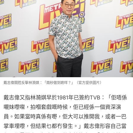
戴志偉開腔反擊林漪娸：「兩秒做到啲咩？」（官方提供圖片）
戴志偉又指林漪娸早於1981年已簽約TVB：「佢唔係
𡃁妹嚟㗎，拍嗰套戲嘅時候，佢已經係一個資深演
員。如果當時真係有嘢，佢大可以推開我，或者一巴
掌車埋嚟，但結果乜都冇發生。」戴志偉形容自己當