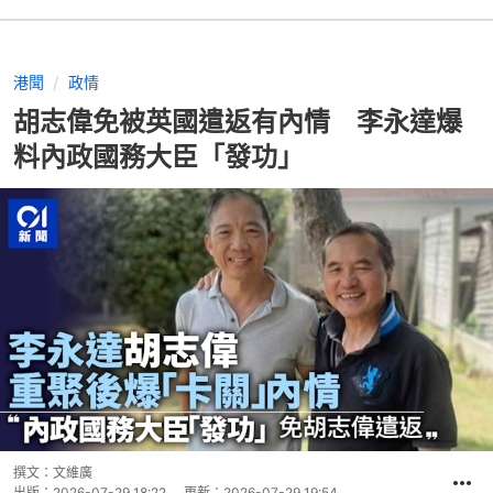
港聞
政情
胡志偉免被英國遣返有內情 李永達爆
料內政國務大臣「發功」
撰文：
文維廣
出版：
2026-07-29 18:22
更新：
2026-07-29 19:54