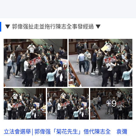
▼ 郭偉强扯走並拖行陳志全事發經過 ▼
+
9
立法會選舉│郭偉强「菊花先生」借代陳志全 袁彌