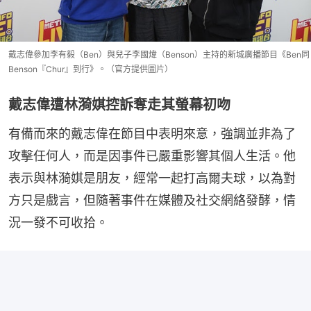
戴志偉參加李有毅（Ben）與兒子李國煒（Benson）主持的新城廣播節目《Ben同
Benson『Chur』到行》。（官方提供圖片）
戴志偉遭林漪娸控訴奪走其螢幕初吻
有備而來的戴志偉在節目中表明來意，強調並非為了
攻擊任何人，而是因事件已嚴重影響其個人生活。他
表示與林漪娸是朋友，經常一起打高爾夫球，以為對
方只是戲言，但隨著事件在媒體及社交網絡發酵，情
況一發不可收拾。