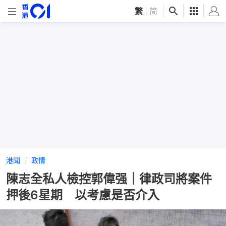
繁
|
简
港聞
政情
陳志全私人檢控郭偉强｜律政司將案件
押後6星期 以考慮是否介入