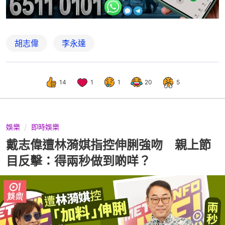
胡志偉
李永達
14
1
1
20
5
娛樂
即時娛樂
戴志偉遭林漪娸指控伸脷強吻 親上節
目反擊：得兩秒做到啲咩？