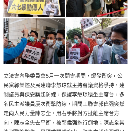
立法會內務委員會5月一次開會期間，爆發衝突，公
民黨郭榮鏗及民建聯李慧琼就主持會議資格爭持，建
制議員與保安築起防線，保護李慧琼穩坐主席台，多
名民主派議員屢次衝擊防線，期間工聯會郭偉强突然
走向人民力量陳志全，用右手將對方扯離主席台方
向，陳志全失去平衡，被郭偉强拖行倒地；陳志全其