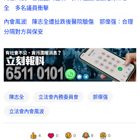
全 多名議員衝擊
內會風波︳陳志全遭扯跌後醫院驗傷 郭偉强：合理
分隔對方與保安
陳志全
立法會內務委員會
郭偉强
立法會內會風波
4
0
0
9
0