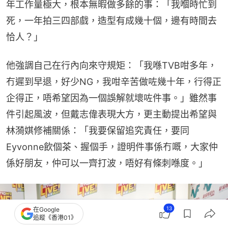
年工作量極大，根本無暇做多餘的事：「我嗰時忙到
死，一年拍三四部戲，造型有成幾十個，邊有時間去
恰人？」
他強調自己在行內向來守規矩：「我喺TVB咁多年，
冇遲到早退，好少NG，我咁辛苦做咗幾十年，行得正
企得正，唔希望因為一個誤解就壞咗件事。」雖然事
件引起風波，但戴志偉表現大方，更主動提出希望與
林漪娸修補關係：「我要保留追究責任，要同
Eyvonne飲個茶、握個手，證明件事係冇嘅，大家仲
係好朋友，仲可以一齊打波，唔好有條刺喺度。」
13
在Google
追蹤《香港01》