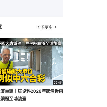
章
查看更多
02:45
廈重建｜房協料2028年起清拆兩
陸續遷至鴻鵠臺