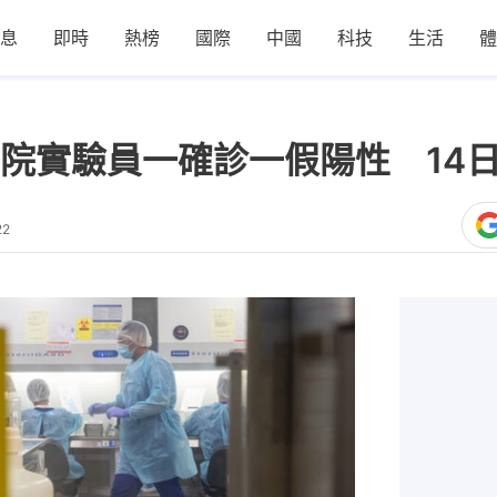
息
即時
熱榜
國際
中國
科技
生活
體
院實驗員一確診一假陽性 14
22