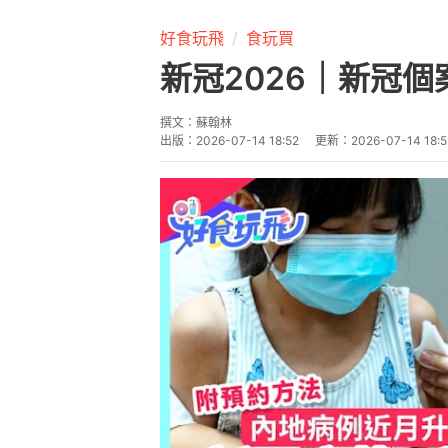
新冠2026｜暑假正值北上消費
費的港人也要小心「中招」！內地6
港同期確診更飆升逾5倍。衛生防
疫苗額外加強劑，以減低重症和死
新冠病毒疫苗接種詳情、預約方式