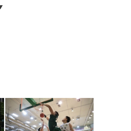
▼
+
11