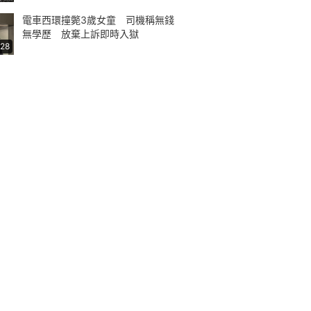
電車西環撞斃3歲女童 司機稱無錢
無學歷 放棄上訴即時入獄
:28