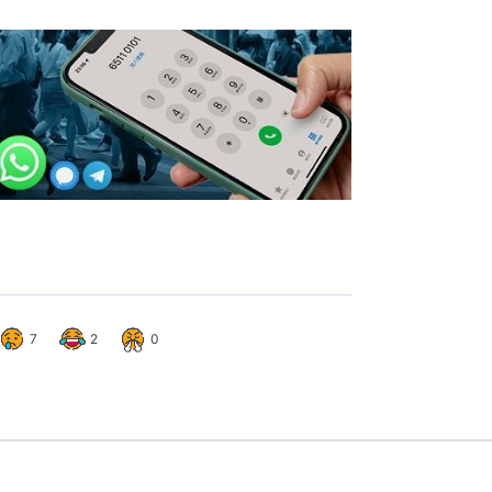
7
2
0
個案激增逾5倍！8類人免費打疫
2
熱門文