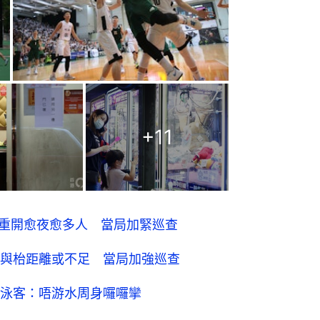
吧重開愈夜愈多人 當局加緊巡查
與枱距離或不足 當局加強巡查
泳客：唔游水周身囉囉攣