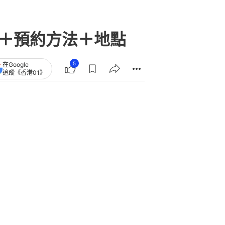
只洗枕套等於養菌 專家指枕芯是
 5招教除菌
天文台料周未狂風暴雨 抽濕機水箱
不洗恐肺炎 即學錫紙抑菌神技
美食博覽2026｜展覽門票獨家85折
+2類人免費｜1票睇4展+開放日期