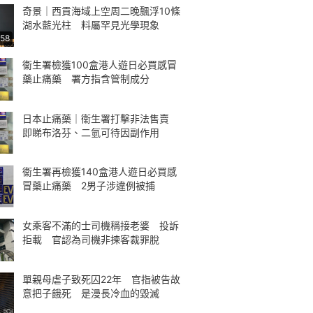
奇景｜西貢海域上空周二晚飄浮10條
湖水藍光柱 料屬罕見光學現象
:58
衞生署檢獲100盒港人遊日必買感冒
藥止痛藥 署方指含管制成分
日本止痛藥｜衞生署打擊非法售賣
即睇布洛芬、二氫可待因副作用
衞生署再檢獲140盒港人遊日必買感
冒藥止痛藥 2男子涉違例被捕
女乘客不滿的士司機稱接老婆 投訴
拒載 官認為司機非揀客裁罪脫
單親母虐子致死囚22年 官指被告故
意把子餓死 是漫長冷血的毀滅