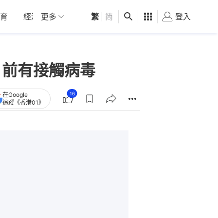
育
經濟
更多
01深圳
繁
觀點
|
简
健康
好食玩飛
登入
女
日前有接觸病毒
16
在Google
追蹤《香港01》