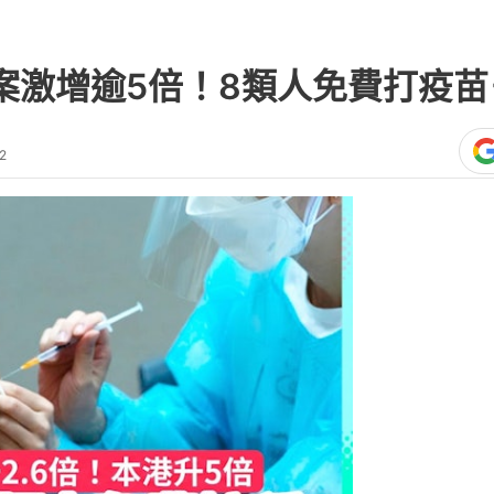
枕頭清潔
塵蟎重災區
及旅遊旺季，無論是準備過關，還是留港消
月確診新冠病例按月急增逾2.6倍，本
護中心一直呼籲市民應適時接種免費新冠
亡風險。《香港01》「好食玩飛」整合
及地點，其中8類人更可免費接種疫苗！