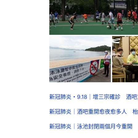
新冠肺炎・9.18｜增三宗確診 酒
新冠肺炎｜酒吧重開愈夜愈多人 枱
新冠肺炎｜泳池封閉兩個月今重開 
香港大學
新冠肺炎