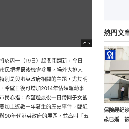
熱門文
2:15
總
共
時
間
將於周一（19日）起關閉翻新，今日
批市民把握最後機會參展，場外大排人
特別是與港英政府相關的主題，尤其明
，希望日後可增加2014年佔領運動事
市民亦指，希望趁最後一日帶同子女觀
要加上近數十年發生的歷史事件。臨近
保險經紀涉
與90年代港英政府的展區，並高叫「五
歲已婚 