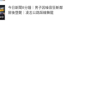
今日新聞8分鐘｜男子因噪音狂斬鄰
居後墮斃｜凌志公路踩線舞龍
:49