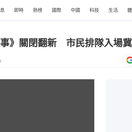
息
即時
熱榜
國際
中國
科技
生活
體
事》關閉翻新 市民排隊入場冀
2