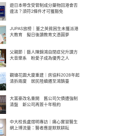
遊日本帶含受管制成分藥物回港會否
違法？須符2條件才可獲豁免
JUPAS放榜｜董之英貧困生未獲派港
大教育 擬日後讀教育文憑圓夢
父親節｜藝人陳錦鴻自閉症兒升讀方
大音樂系 盼愛子成為優秀之人
觀塘花園大廈重建｜房協料2028年起
清拆兩廈 居民陸續遷至鴻鵠臺
大富豪改名重開 舊公司欠債遭強制
清盤 新公司再簽十年租約
中大校長盧煜明專訪｜痛心實習醫生
網上博流量：醫者應是默默耕耘