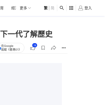
育
經濟
更多
01深圳
繁
觀點
|
简
健康
好食玩飛
登入
女
下一代了解歷史
18
在Google
追蹤《香港01》