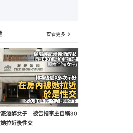
章
查看更多
姦酒醉女子 被告指事主自稱30
被她拉近後性交