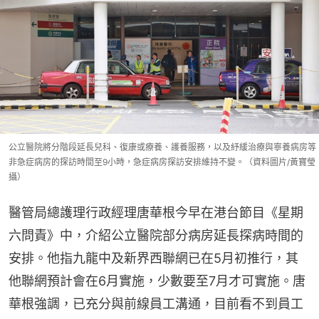
公立醫院將分階段延長兒科、復康或療養、護養服務，以及紓緩治療與寧養病房等
非急症病房的探訪時間至9小時，急症病房探訪安排維持不變。（資料圖片/黃寶瑩
攝）
醫管局總護理行政經理唐華根今早在港台節目《星期
六問責》中，介紹公立醫院部分病房延長探病時間的
安排。他指九龍中及新界西聯網已在5月初推行，其
他聯網預計會在6月實施，少數要至7月才可實施。唐
華根強調，已充分與前線員工溝通，目前看不到員工