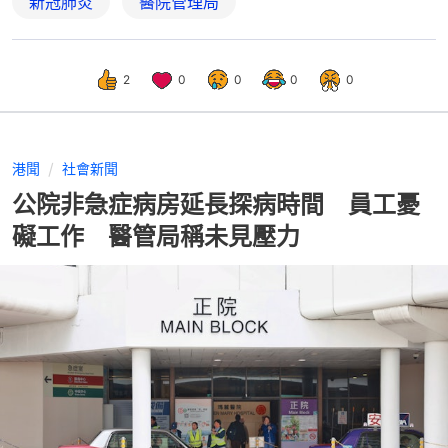
新冠肺炎
醫院管理局
2
0
0
0
0
港聞
社會新聞
公院非急症病房延長探病時間 員工憂
礙工作 醫管局稱未見壓力