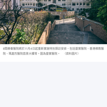
8間療養醫院將於11月4日起重新實施特別探訪安排，包括靈實醫院、香港佛教醫
院、瑪嘉烈醫院荔景大樓等。圖為靈實醫院。 （資料圖片）