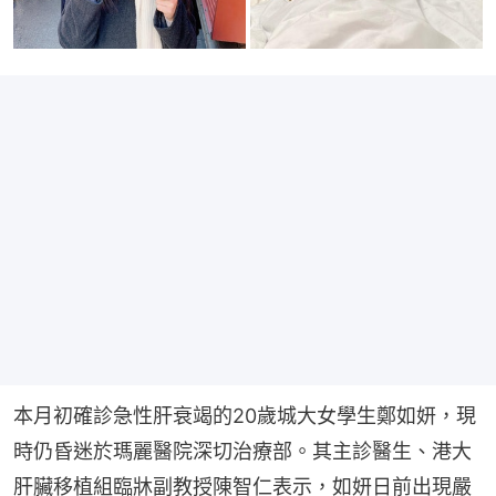
本月初確診急性肝衰竭的20歲城大女學生鄭如妍，現
時仍昏迷於瑪麗醫院深切治療部。其主診醫生、港大
肝臟移植組臨牀副教授陳智仁表示，如妍日前出現嚴