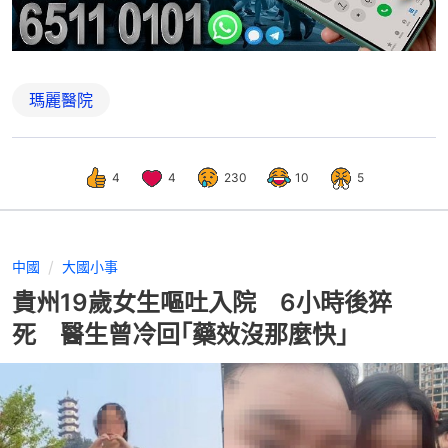
瑪麗醫院
4
4
230
10
5
中國
大國小事
貴州19歲女生嘔吐入院 6小時後猝
死 醫生曾冷回｢藥效沒那麼快｣