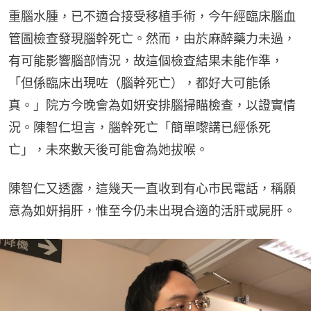
重腦水腫，已不適合接受移植手術，今午經臨床腦血
管圖檢查發現腦幹死亡。然而，由於麻醉藥力未過，
有可能影響腦部情況，故這個檢查結果未能作準，
「但係臨床出現咗（腦幹死亡），都好大可能係
真。」院方今晚會為如妍安排腦掃瞄檢查，以證實情
況。陳智仁坦言，腦幹死亡「簡單嚟講已經係死
亡」，未來數天後可能會為她拔喉。
陳智仁又透露，這幾天一直收到有心市民電話，稱願
意為如妍捐肝，惟至今仍未出現合適的活肝或屍肝。