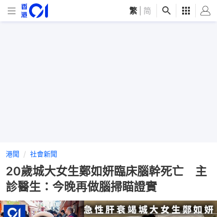
繁
|
简
港聞
社會新聞
20歲城大女生鄭如妍臨床腦幹死亡 主
診醫生：今晚再做腦掃瞄證實