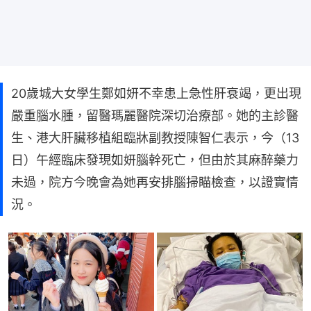
20歲城大女學生鄭如妍不幸患上急性肝衰竭，更出現
嚴重腦水腫，留醫瑪麗醫院深切治療部。她的主診醫
生、港大肝臟移植組臨牀副教授陳智仁表示，今（13
日）午經臨床發現如妍腦幹死亡，但由於其麻醉藥力
未過，院方今晚會為她再安排腦掃瞄檢查，以證實情
況。