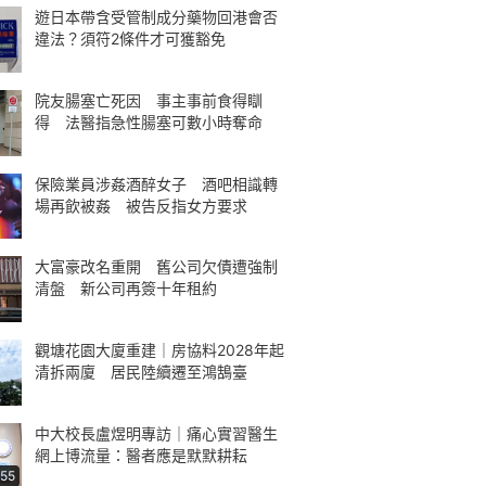
遊日本帶含受管制成分藥物回港會否
違法？須符2條件才可獲豁免
院友腸塞亡死因 事主事前食得瞓
得 法醫指急性腸塞可數小時奪命
保險業員涉姦酒醉女子 酒吧相識轉
場再飲被姦 被告反指女方要求
大富豪改名重開 舊公司欠債遭強制
清盤 新公司再簽十年租約
觀塘花園大廈重建｜房協料2028年起
清拆兩廈 居民陸續遷至鴻鵠臺
中大校長盧煜明專訪｜痛心實習醫生
網上博流量：醫者應是默默耕耘
:55