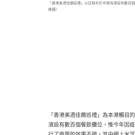
「香港美酒佳餚巡禮」以往每年於中環海濱設有數百個
維攝）
「香港美酒佳餚巡禮」為本港觸目的
濱設有數百個餐飲攤位，惟今年因疫
行了兩周的效果不錯，其中網上米芝