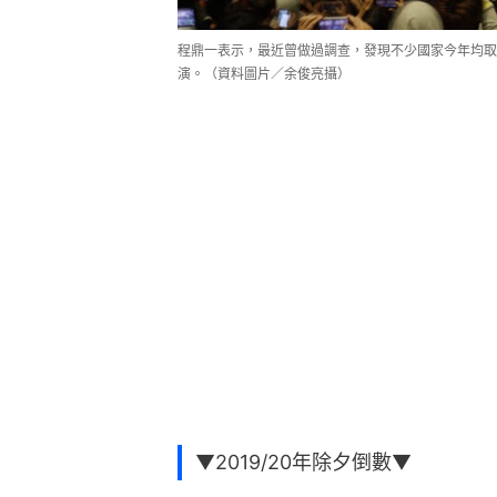
程鼎一表示，最近曾做過調查，發現不少國家今年均取
演。（資料圖片／余俊亮攝）
▼2019/20年除夕倒數▼