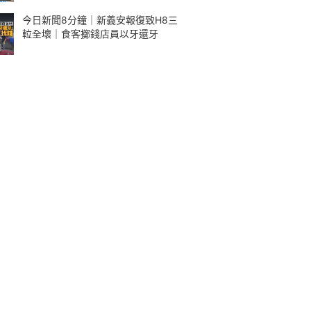
今日新聞8分鐘｜新義安報復致H8三
𨋢全壞｜食客擲錢店員以牙還牙