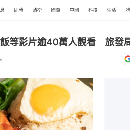
息
即時
熱榜
國際
中國
科技
生活
體
飯等影片逾40萬人觀看 旅發
59