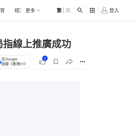
育
經濟
更多
01深圳
繁
觀點
|
简
健康
好食玩飛
登入
女
局指線上推廣成功
3
在Google
追蹤《香港01》