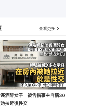
章
查看更多
姦酒醉女子 被告指事主自稱30
被她拉近後性交