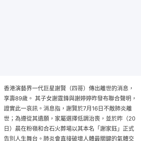
香港演藝界一代巨星謝賢（四哥）傳出離世的消息，
享壽89歲。 其子女謝霆鋒與謝婷婷昨發布聯合聲明，
證實此一哀訊。消息指，謝賢於7月16日不敵肺炎離
世；為遵從其遺願，家屬選擇低調治喪，並於昨（20
日）晨在粉嶺和合石火葬場以其本名「謝家鈺」正式
告別人生舞台。肺炎會直接破壞人體最關鍵的氣體交