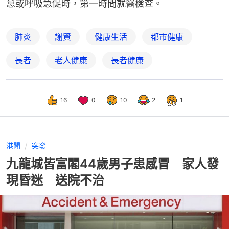
怠或呼吸急促時，第一時間就醫檢查。
肺炎
謝賢
健康生活
都市健康
長者
老人健康
長者健康
16
0
10
2
1
港聞
突發
九龍城皆富閣44歲男子患感冒 家人發
現昏迷 送院不治