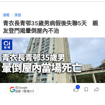
港聞
突發
青衣長青邨35歲男病假後失聯5天 親
友登門揭暈倒屋內不治
1
在Google
追蹤《香港01》
撰文：
凌逸德
出版：
2026-08-05 04:56
更新：
2026-08-05 08:45