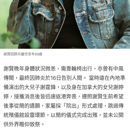
謝賢因肺炎離世享年89歲
謝賢晚年身體狀況微恙、需靠輪椅出行，亦曾有中風
傳聞，最終因肺炎於16日告別人間。 當時遠在內地準
備演出的大兒子謝霆鋒，以及身在加拿大的女兒謝婷
婷，接獲消息後皆迅速返港奔喪，遵照謝賢生前希望
後事從簡的遺願，家屬採「院出」形式處理，跳過傳
統殯儀館設靈環節，以簡約儀式完成出殯，並未公開
供外界瞻仰致祭。