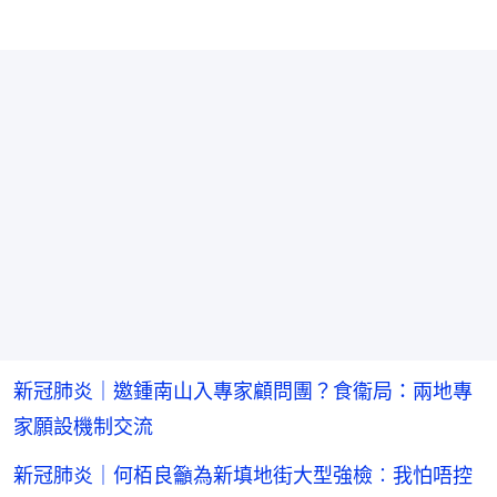
新冠肺炎｜邀鍾南山入專家顧問團？食衞局：兩地專
家願設機制交流
新冠肺炎｜何栢良籲為新填地街大型強檢︰我怕唔控