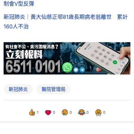
制會V型反彈
新冠肺炎｜黃大仙慈正邨81歲長期病老翁離世 累計
160人不治
新冠肺炎
醫院管理局
1
0
0
0
0