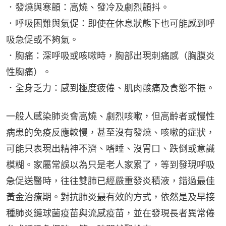
．發燒與寒顫：高燒、發冷及劇烈顫抖。
．呼吸困難與氣促：即使在休息狀態下也可能感到呼
吸急促或不夠氣。
．胸痛：深呼吸或咳嗽時，胸部出現刺痛感（胸膜炎
性胸痛）。
．全身乏力：感到極度疲倦、肌肉酸痛及食慾不振。
一般人感染肺炎會高燒、劇烈咳嗽，但高齡者或慢性
病患的免疫反應較慢，甚至沒有發燒、咳嗽的症狀，
可能只表現出精神不濟、嗜睡、沒胃口、跌倒或意識
模糊。家屬常誤以為只是老人家累了，等到發現呼吸
急促送醫時，往往雙肺已經嚴重發炎積液，錯過最佳
黃金治療期。對抗肺炎最有效的方式，依然是及早接
種肺炎鏈球菌疫苗與流感疫苗，並在發現長者異常倦