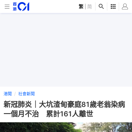
繁
|
简
港聞
社會新聞
新冠肺炎｜大坑渣甸豪庭81歲老翁染病
一個月不治 累計161人離世