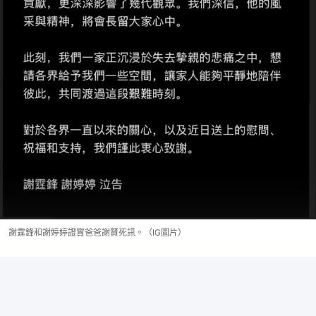
謝霆鋒和謝婷婷證實爸爸謝賢死訊。（IG圖片）