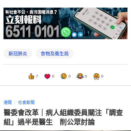
新冠肺炎
食物及衞生局
7
0
0
0
0
港聞
社會新聞
醫委會改革｜病人組織委員關注「調查
組」過半是醫生 削公眾討論