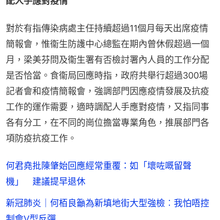
配人手應對疫情
對於有指傳染病處主任持續超過11個月每天出席疫情
簡報會，惟衞生防護中心總監在期內曾休假超過一個
月，梁美芬問及衞生署有否檢討署內人員的工作分配
是否恰當。食衞局回應時指，政府共舉行超過300場
記者會和疫情簡報會，強調部門因應疫情發展及抗疫
工作的運作需要，適時調配人手應對疫情，又指同事
各有分工，在不同的崗位擔當專業角色，推展部門各
項防疫抗疫工作。
何君堯批陳肇始回應經常重覆：如「壞咗嘅留聲
機」 建議提早退休
新冠肺炎｜何栢良籲為新填地街大型強檢︰我怕唔控
制會V型反彈