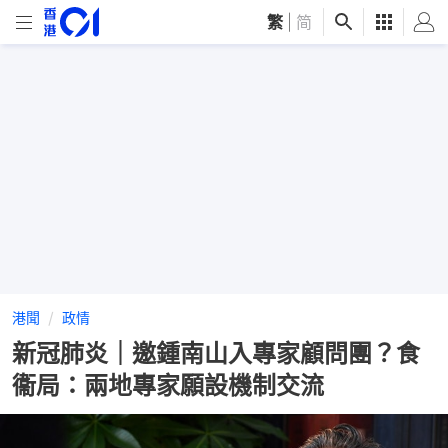
繁
|
简
港聞
政情
新冠肺炎｜邀鍾南山入專家顧問團？食
衞局：兩地專家願設機制交流