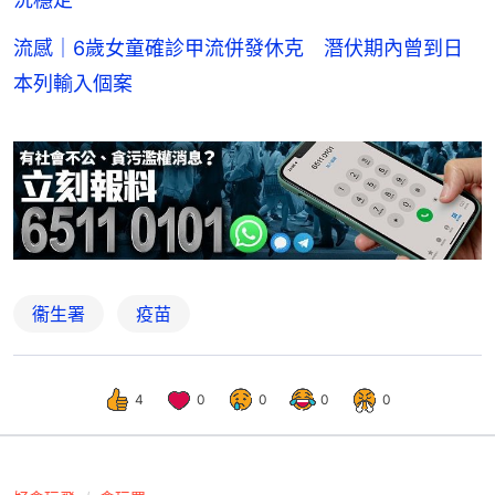
流感｜6歲女童確診甲流併發休克 潛伏期內曾到日
本列輸入個案
衞生署
疫苗
4
0
0
0
0