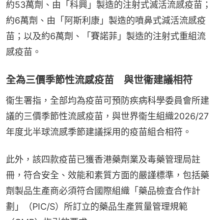
約53萬劑、由「科興」製造的注射式滅活流感疫苗；
約6萬劑、由「阿斯利康」製造的噴鼻式減活流感疫
苗；以及約6萬劑、「賽諾菲」製造的注射式重組流
感疫苗。
全為三價季節性流感疫苗 與世衞建議相符
衞生署指，全部均為疫苗可預防疾病科學委員會所建
議的三價季節性流感疫苗，與世界衞生組織2026/27
年度北半球流感季節建議採用的疫苗組合相符。
此外，該四款疫苗已獲香港藥劑業及毒藥管理局註
冊，符合安全、效能和素質方面的嚴謹標準，包括藥
劑製品生產商必須符合國際組織「藥品檢查合作計
劃」（PIC/S）所訂立的藥品生產質量管理規範