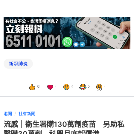
新冠肺炎
51
1
2
2
1
港聞
社會新聞
流感｜衞生署購130萬劑疫苗 另助私
醫購30萬劑 科興月底起運港