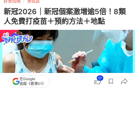
好食玩飛
食玩買
新冠2026｜新冠個案激增逾5倍！8類
人免費打疫苗＋預約方法＋地點
57
在Google
追蹤《香港01》
撰文：
蘇翰林
出版：
2026-07-14 18:52
更新：
2026-07-14 18:52