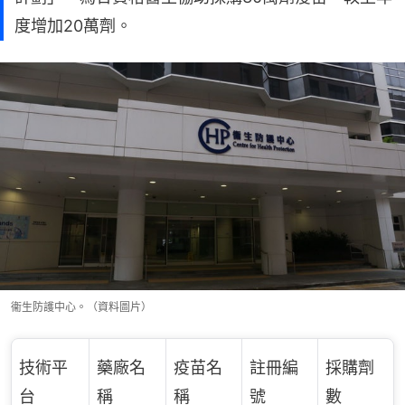
度增加20萬劑。
衞生防護中心。（資料圖片）
技術平
藥廠名
疫苗名
註冊編
採購劑
台
稱
稱
號
數