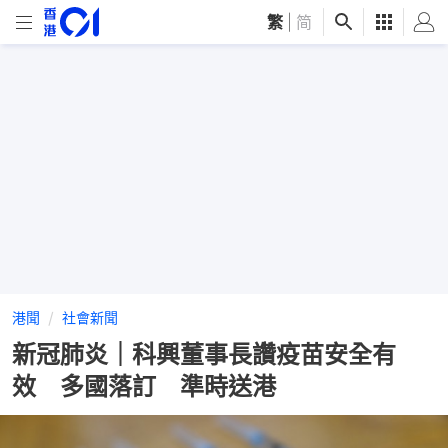
繁
|
简
港聞
社會新聞
新冠肺炎｜科興董事長讚疫苗安全有
效 多國落訂 準時送港