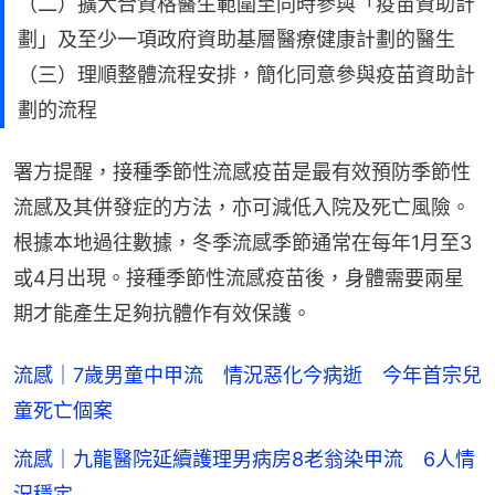
（二）擴大合資格醫生範圍至同時參與「疫苗資助計
劃」及至少一項政府資助基層醫療健康計劃的醫生
（三）理順整體流程安排，簡化同意參與疫苗資助計
劃的流程
署方提醒，接種季節性流感疫苗是最有效預防季節性
流感及其併發症的方法，亦可減低入院及死亡風險。
根據本地過往數據，冬季流感季節通常在每年1月至3
或4月出現。接種季節性流感疫苗後，身體需要兩星
期才能產生足夠抗體作有效保護。
流感｜7歲男童中甲流 情況惡化今病逝 今年首宗兒
童死亡個案
流感｜九龍醫院延續護理男病房8老翁染甲流 6人情
況穩定