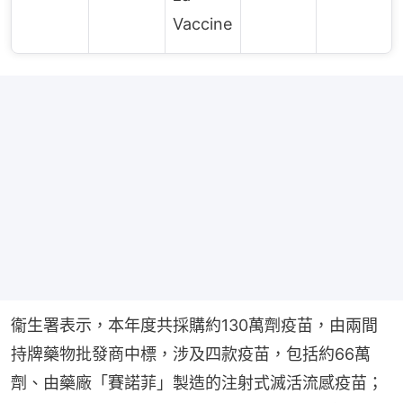
Vaccine
衞生署表示，本年度共採購約130萬劑疫苗，由兩間
持牌藥物批發商中標，涉及四款疫苗，包括約66萬
劑、由藥廠「賽諾菲」製造的注射式滅活流感疫苗；