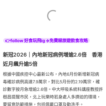
👉follow 好食玩飛ig ✈️免費睇旅遊飲食攻略
新冠2026｜內地新冠病例增逾2.6倍 香港
近月飆升逾5倍
根據中國疾控中心最新公布，內地6月份新增新冠病
毒確診病例高達7.9萬宗，對比5月份的2.19萬宗，確
診數字按月急增逾2.6倍。中大呼吸系統科講座教授許
樹昌提醒市民，北上玩樂時若身處人多擠迫的環境，
要留意防範措施，包括佩戴口罩及勤洗手。