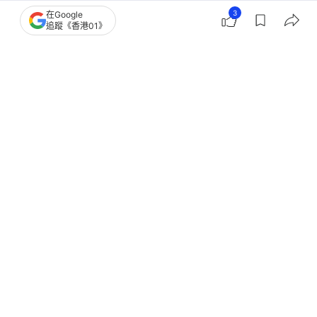
3
在Google
熱話
開罐
追蹤《香港01》
2026政府13大免費/資助健康檢查項
目 合資格人士+費用一文睇清
撰文：
奶茶妹
出版：
2026-07-07 12:30
更新：
2026-07-12 15:24