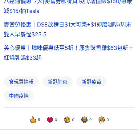
八達通優惠17大|麥當勞咖啡買1送1/增值賺$150/惠康
減$15/抽Tesla
麥當勞優惠｜DSE放榜日$1大可樂+$1即磨咖啡/周末
雙人早餐慳$23.5
美心優惠｜燒味優惠低至5折！原隻豉香雞$63包斬＋
紅燒乳鴿$33起
食玩買情報
新冠肺炎
新冠疫苗
中國疫情
5
0
0
0
0