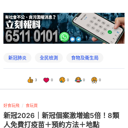
新冠肺炎
全民檢測
食物及衞生局
3
0
0
0
0
好食玩飛
食玩買
新冠2026｜新冠個案激增逾5倍！8類
人免費打疫苗＋預約方法＋地點