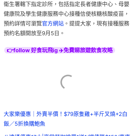
衞生署轄下指定診所，包括指定長者健康中心、母嬰
健康院及學生健康服務中心接種信使核糖核酸疫苗，
預約詳情可瀏覽
官方網站
。提提大家，現有接種服務
預約名額開放至9月5日。
👉follow 好食玩飛ig ✈️免費睇旅遊飲食攻略
大家樂優惠｜外賣半價！$79原隻雞+半斤叉燒+2白
飯／5折換購鮑魚