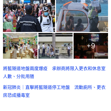
+
9
將藍隧道地盤兩度爆疫 承辦商將限入更衣和休息室
人數、分批用膳
新冠肺炎｜直擊將藍隧道停工地盤 流動廁所、更衣
房恐成播毒室