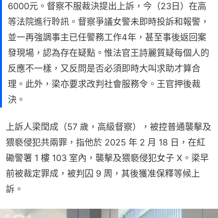
6000元。督察不服裁決提出上訴，今（23日）在高
等法院進行聆訊。督察爭議女警未即時投訴和報警，
並一再強調事主已任警務工作4年，甚至事後返回案
發現場，認為存在疑點。惟法官王詩麗質疑每個人的
反應不一樣，又反問是否必須即時大叫求助才算合
理。此外，梁亦要求改判社會服務令。王官押後裁
決。
上訴人梁閏成（57 歲，高級督察），被控普通襲擊及
猥褻侵犯共兩罪，指他於 2025 年 2 月 18 日，在紅
磡警署 1 樓 103 室內，襲擊及猥褻侵犯女子 X。梁早
前被裁定罪成，被判囚 9 周，其後獲准保釋等候上
訴。