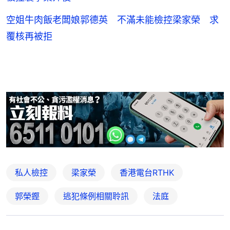
空姐牛肉飯老闆娘郭德英 不滿未能檢控梁家榮 求
覆核再被拒
私人檢控
梁家榮
香港電台RTHK
郭榮鏗
逃犯條例相關聆訊
法庭