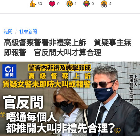
50
0
1
0
4
港聞
社會新聞
高級督察警署非禮案上訴 質疑事主無
即報警 官反問大叫才算合理