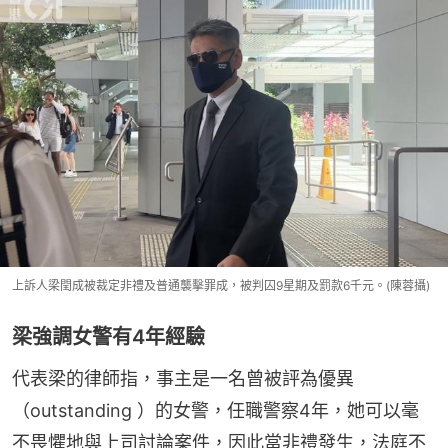
上訴人梁閏成被裁定非禮及普通襲擊罪成，被判囚9星期及罰款6千元。(陳蓉攝)
梁強調女警有4年經驗
代表梁的律師指，事主是一名曾被評為優異
（outstanding ）的女警，任職警察4年，她可以毫
不畏懼地與上司討論案件，因此當非禮發生，法庭不