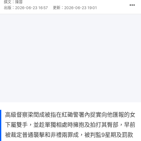
撰文：
陳蓉
出版：
2026-06-23 16:57
更新：
2026-06-23 19:01
高級督察梁閏成被指在紅磡警署內捉實向他匯報的女
下屬雙手，並趁單獨相處時擁抱及拍打其臀部，早前
被裁定普通襲擊和非禮兩罪成，被判監9星期及罰款