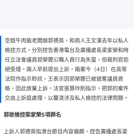
空姐牛肉飯老闆娘郭德英，和商人王文漢去年以私人
檢控方式，分別控告香港電台及廣播處長梁家榮和時
任立法會議員郭榮鏗公職人員行為失當，但裁判官拒
絕受理。兩人早前提出上訴，兩案今（4日）在高等
法院作指示聆訊，王表示因郭榮鏗已被遞奪議員資
格，因此放棄上訴。法官張慧玲則指示，把郭的案件
交由上訴庭處理，以釐清涉及私人檢控的法律問題。
郭欲檢控梁家榮5項罪名
上訴人郭德英指港台節目內容偏頗，控告廣播處長梁