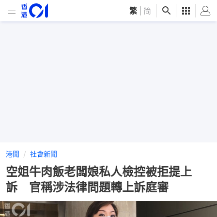
繁
|
简
港聞
社會新聞
空姐牛肉飯老闆娘私人檢控被拒提上
訴 官稱涉法律問題轉上訴庭審