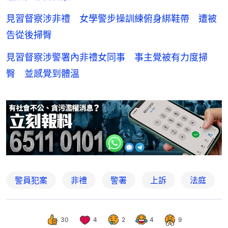
見習督察涉非禮 女學警步操訓練俯身綁鞋帶 遭被
告從後掃臀
見習督察涉警署內非禮女同事 事主覺被有力度掃
臀 並感覺到體溫
警員犯案
非禮
警署
上訴
法庭
30
4
2
4
9