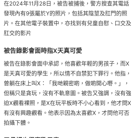
在2024年11月28日，被告被捕後，警方搜查其電話
發現內有9張屬於Y的照片，包括其陰莖及肛門的照
片。在其他電子裝置中，亦找到有兒童自慰、口交及
肛交的影片
被告錄影會面時指X天真可愛
被告在錄影會面中承認，他喜歡年輕的男孩子，而X
是天真可愛的學生，所以情不自禁犯下罪行。他指，
曾躺在床上叫X：「我哋親密啲，做啲開心嘢。」，
但稱只是貪玩，沒有不軌意圖。被告又強調，沒有強
迫X觀看裸照，是X在玩平板時不小心看到，他才問X
有沒有興趣觀看。他表示因為太喜歡X，才問他可否
拍攝下體。