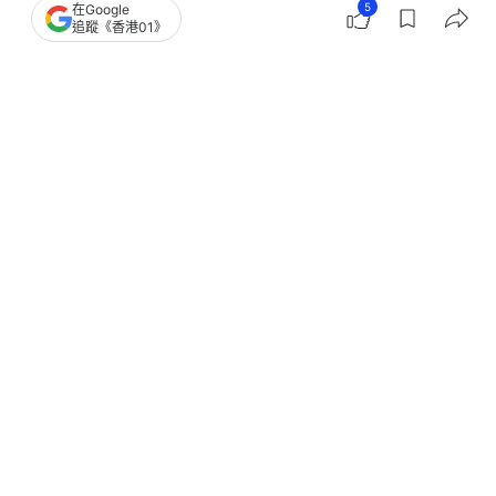
5
在Google
追蹤《香港01》
撰文：
陳蓉
出版：
2026-05-27 18:03
更新：
2026-05-27 19:14
有性侵兒童前科的24歲男補習老師，涉在為6至7歲
男童補習時，以口罩蒙住男童的雙眼要求他口交。男