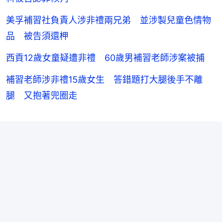
美孚補習社負責人涉非禮兩兄弟 並涉製兒童色情物
品 被告須還柙
西貢12歲女童疑遭非禮 60歲男補習老師涉案被捕
補習老師涉非禮15歲女生 答錯題打大腿後手不離
腿 又抱著兜圈走