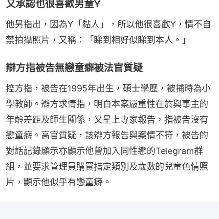
又承認也很喜歡男童Y
他另指出，因為Y「黏人」，所以他很喜歡Y，情不自
禁拍攝照片，又稱：「睇到相好似睇到本人。」
辯方指被告無戀童癖被法官質疑
控方指，被告在1995年出生，碩士學歷，被捕時為小
學教師。辯方求情指，明白本案嚴重性在於與事主的
年齡差距及師生關係，又呈上專家報告，指被告沒有
戀童癖。高官質疑，該辯方報告與案情不符，被告的
對話記錄顯示亦顯示他曾加入同性戀的Telegram群
組，並要求管理員購買指定類別及歲數的兒童色情照
片，顯示他似乎有戀童癖。