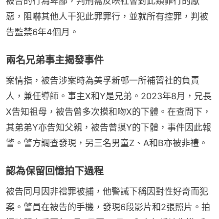
被告的行為卑鄙，判刑需反映社會對此類罪行的厭
惡，阻嚇其他人干犯此罪罪行，並就所有控罪，判被
告監禁6年4個月。
兩名兄弟事主揭發事件
案情指，被告涉案時為美孚新邨一所補習社的負責
人，兼任導師。事主X和Y是兄弟。2023年8月，兄長
X告知祖母，被告曾多次摸和吻X的下體。在查問下，
其弟弟Y亦告知父親，被告曾摸Y的下體，事件因此報
警。警方調查發現，另三名男童Z、A和B亦被非禮。
認為保留回憶拍下過程
被告同月因非禮罪被捕，他警誡下稱因對性好奇而犯
案。警員在被告的手機，發現6段影片和2張照片。拍