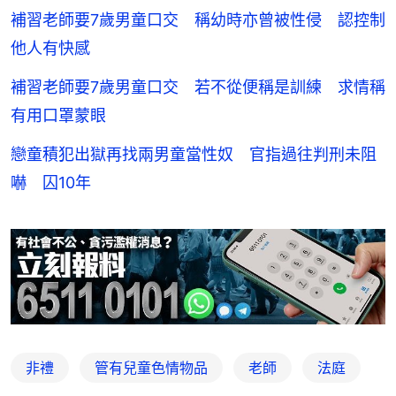
補習老師要7歲男童口交 稱幼時亦曾被性侵 認控制
他人有快感
補習老師要7歲男童口交 若不從便稱是訓練 求情稱
有用口罩蒙眼
戀童積犯出獄再找兩男童當性奴 官指過往判刑未阻
嚇 囚10年
非禮
管有兒童色情物品
老師
法庭