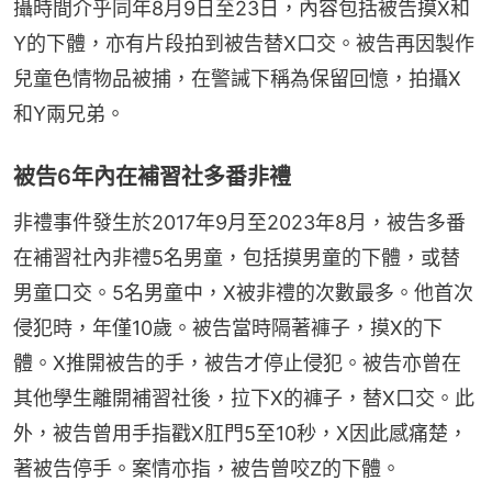
攝時間介乎同年8月9日至23日，內容包括被告摸X和
Y的下體，亦有片段拍到被告替X口交。被告再因製作
兒童色情物品被捕，在警誡下稱為保留回憶，拍攝X
和Y兩兄弟。
被告6年內在補習社多番非禮
非禮事件發生於2017年9月至2023年8月，被告多番
在補習社內非禮5名男童，包括摸男童的下體，或替
男童口交。5名男童中，X被非禮的次數最多。他首次
侵犯時，年僅10歲。被告當時隔著褲子，摸X的下
體。X推開被告的手，被告才停止侵犯。被告亦曾在
其他學生離開補習社後，拉下X的褲子，替X口交。此
外，被告曾用手指戳X肛門5至10秒，X因此感痛楚，
著被告停手。案情亦指，被告曾咬Z的下體。