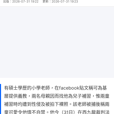
出版：
2026-07-31 19:22
更新：
2026-07-31 19:23
有碩士學歷的小學老師，在facebook貼文稱可為基
層提供義教，兩名母親因而找他為兒子補習，惟兩童
補習時均遭到性侵及被拍下裸照。該老師被捕後稱兩
童可愛令他情不自禁。他今（31日）在西九龍裁判法