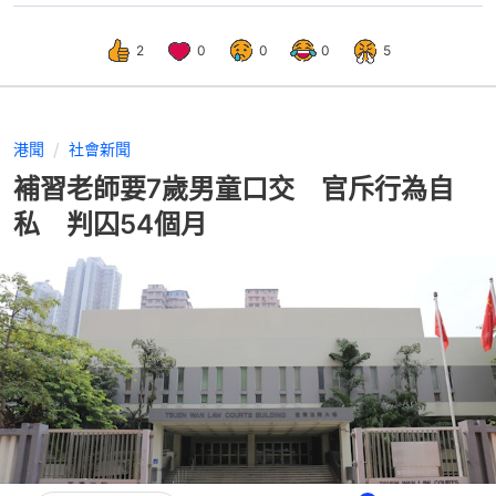
2
0
0
0
5
港聞
社會新聞
補習老師要7歲男童口交 官斥行為自
私 判囚54個月