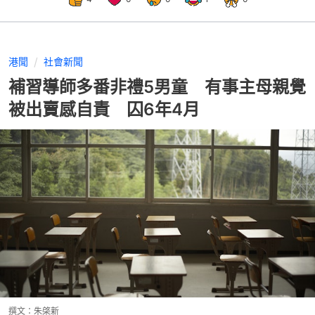
港聞
社會新聞
補習導師多番非禮5男童 有事主母親覺
被出賣感自責 囚6年4月
撰文：
朱棨新