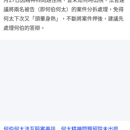
月27日因精神科問題住院，暫未知何時出院。法官建
議將兩名被告（即何伯何太）的案件分拆處理，免得
何太下次又「頭暈身熱」，不斷將案件押後，建議先
處理何伯的答辯。
何伯何太涉互毆案再訊 何太精神問題留院未出庭