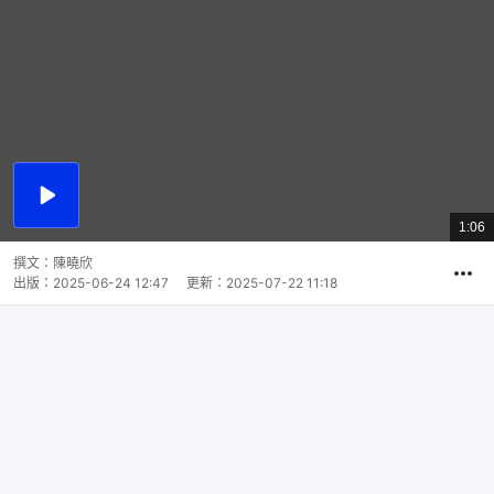
播
放
1:06
總
影
共
片
時
撰文：
陳曉欣
間
出版：
2025-06-24 12:47
更新：
2025-07-22 11:18