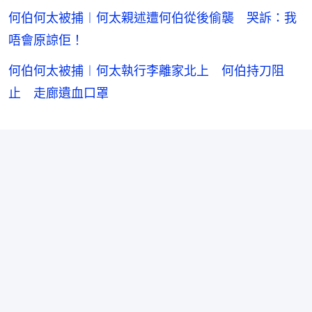
何伯何太被捕︱何太親述遭何伯從後偷襲 哭訴：我
唔會原諒佢！
何伯何太被捕︱何太執行李離家北上 何伯持刀阻
止 走廊遺血口罩