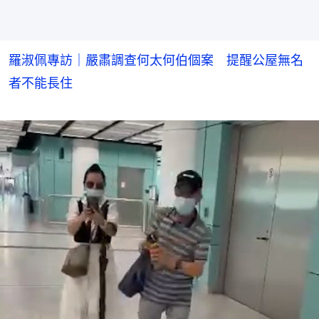
羅淑佩專訪｜嚴肅調查何太何伯個案 提醒公屋無名
者不能長住