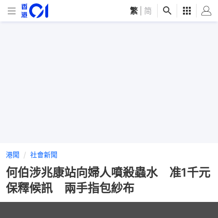
繁
|
简
港聞
社會新聞
何伯涉兆康站向婦人噴殺蟲水 准1千元
保釋候訊 兩手指包紗布