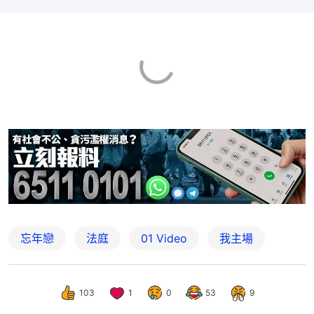
忘年戀
法庭
01 Video
我主場
103
1
0
53
9