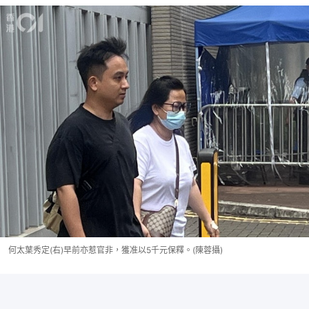
何太葉秀定(右)早前亦惹官非，獲准以5千元保釋。(陳蓉攝)