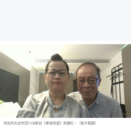
何伯何太去年因TVB節目《東張西望》而爆紅。（影片截圖）