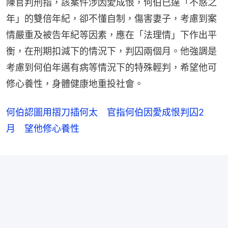
陳官判刑指，該案件涉因愛成恨，何伯已達「不惑之
年」的雙倍年紀，卻不懂自制，傷害妻子，考慮到案
情嚴重及被告年紀等因素，應在「法理情」下作出平
衡，在刑期扣減下的情況下，判囚兩個月。他強調是
考慮到何伯年邁有病等情況下的特殊輕判，希望他可
修心養性，身體健康地重投社會。
何伯認圖用摺刀插何太 官指何伯因愛成恨判囚2
月 望他修心養性