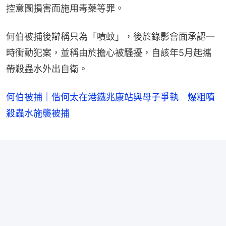
控意圖損害而施用毒藥等罪。
何伯被捕後辯稱只為「噴蚊」，後於錄影會面承認一
時衝動犯案，並稱由於擔心被騷擾，自該年5月起攜
帶殺蟲水外出自衛。
何伯被捕｜偕何太在港鐵兆康站與母子爭執 爆粗噴
殺蟲水施襲被捕