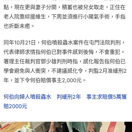
點，現在更與妻子分開，積蓄也被兒女取走，正住在
老人院靠綜援維生，下周並須進行小腸氣手術，手指
也折斷未癒。
同年10月21日，何伯噴殺蟲水案件在屯門法院判刑，
代表律師求情指何伯已對事件感到後悔，不會重犯。
署理主任裁判官鄧少雄判刑時指，感化報告指何伯已
學會避免與人衝突，不建議感化令，判監2月准緩刑2
年，並下令何伯賠償事主2,000元。
何伯向婦人噴殺蟲水 判緩刑2年 事主求賠償5萬獲
賠2000元