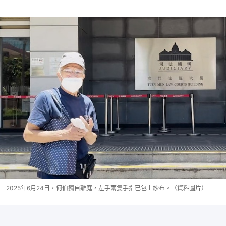
2025年6月24日，何伯獨自離庭，左手兩隻手指已包上紗布。（資料圖片）