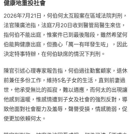
健康地重投社會
2026年7月21日，何伯何太互毆案在區域法院判刑，
法官陳廣池指，法庭7月20日收到醫管局醫生來信，
指何伯不能出庭，惟案件已到最後階段，雖然希望何
伯能夠健康出庭，但擔心「萬一有咩發生咗」，因此
決定特事特辦，在何伯缺席的情況下判刑。
陳官引述心理專家報告指，何伯過往勤奮顧家，退休
前兼任多份工作，維持5名子女的生活，直到前妻過
世，他承受無比的孤寂，難以適應，而何太的出現讓
他感到溫暖，惟感情遭到子女及社會的強烈反對，導
致他面對社會壓力及羞辱，聲譽受損，情感脆弱，促
使更加依賴何太。