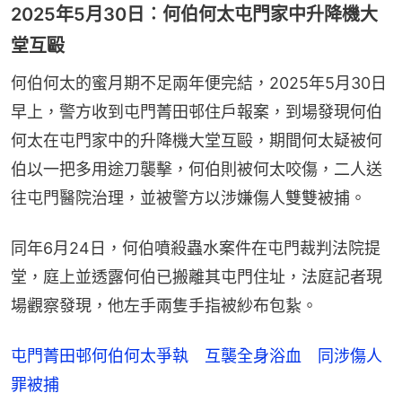
2025年5月30日︰何伯何太屯門家中升降機大
堂互毆
何伯何太的蜜月期不足兩年便完結，2025年5月30日
早上，警方收到屯門菁田邨住戶報案，到場發現何伯
何太在屯門家中的升降機大堂互毆，期間何太疑被何
伯以一把多用途刀襲擊，何伯則被何太咬傷，二人送
往屯門醫院治理，並被警方以涉嫌傷人雙雙被捕。
同年6月24日，何伯噴殺蟲水案件在屯門裁判法院提
堂，庭上並透露何伯已搬離其屯門住址，法庭記者現
場觀察發現，他左手兩隻手指被紗布包紥。
屯門菁田邨何伯何太爭執 互襲全身浴血 同涉傷人
罪被捕