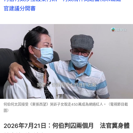
官建議分開審
何伯何太因接受《東張西望》哭訴子女取走450萬成為網絡紅人。（電視節目截
圖）
2026年7月21日︰何伯判囚兩個月 法官冀身體