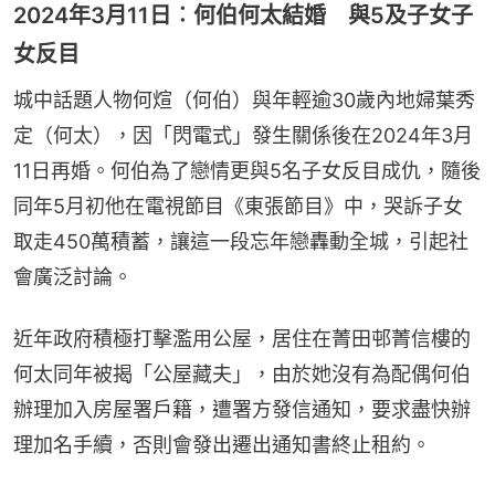
2024年3月11日︰何伯何太結婚 與5及子女子
女反目
城中話題人物何煊（何伯）與年輕逾30歲內地婦葉秀
定（何太），因「閃電式」發生關係後在2024年3月
11日再婚。何伯為了戀情更與5名子女反目成仇，隨後
同年5月初他在電視節目《東張節目》中，哭訴子女
取走450萬積蓄，讓這一段忘年戀轟動全城，引起社
會廣泛討論。
近年政府積極打擊濫用公屋，居住在菁田邨菁信樓的
何太同年被揭「公屋藏夫」，由於她沒有為配偶何伯
辦理加入房屋署戶籍，遭署方發信通知，要求盡快辦
理加名手續，否則會發出遷出通知書終止租約。