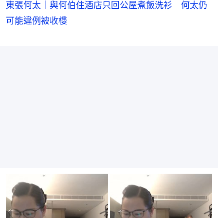
東張何太｜與何伯住酒店只回公屋煮飯洗衫 何太仍
可能違例被收樓