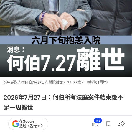
城中話題人物何伯7月27日在醫院離世，享年77歲。（香港01圖片）
2026年7月27日︰何伯所有法庭案件結束後不
足一周離世
何伯自今年5月起還押，雖然他身處醫院未能出庭，
166
在Google
追蹤《香港01》
但理論上法官判刑後可即場釋放。然而所有法庭案件