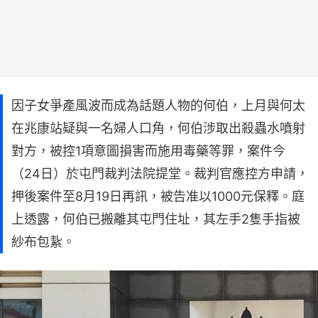
因子女爭產風波而成為話題人物的何伯，上月與何太
在兆康站疑與一名婦人口角，何伯涉取出殺蟲水噴射
對方，被控1項意圖損害而施用毒藥等罪，案件今
（24日）於屯門裁判法院提堂。裁判官應控方申請，
押後案件至8月19日再訊，被告准以1000元保釋。庭
上透露，何伯已搬離其屯門住址，其左手2隻手指被
紗布包紥。