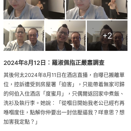
+
2
2024年8月12日︰羅淑佩指正嚴肅調查
其後何太2024年8月11日在酒店直播，自曝已搬離單
位，控訴遭受到房屋署「迫害」，只能帶着無家可歸
的何伯入住酒店「度蜜月」，只偶爾返回家中煮飯、
洗衫及執行李。她說︰「從嗰日開始我老公已經冇再
喺嗰度住，點解你仲要出一封信壓逼我？咩意思？想
加害我定點？」