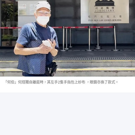
「何伯」何煊獨自離庭時，其左手2隻手指包上紗布 ，眼鏡亦換了款式。