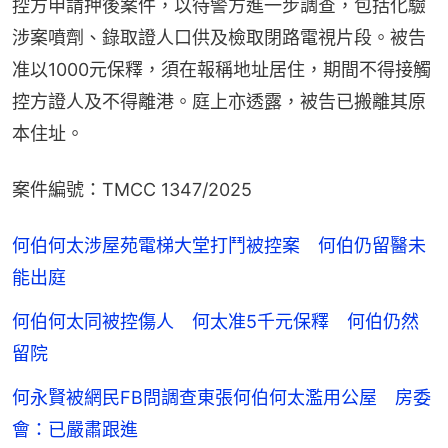
控方申請押後案件，以待警方進一步調查，包括化驗
涉案噴劑、錄取證人口供及檢取閉路電視片段。被告
准以1000元保釋，須在報稱地址居住，期間不得接觸
控方證人及不得離港。庭上亦透露，被告已搬離其原
本住址。
案件編號：TMCC 1347/2025
何伯何太涉屋苑電梯大堂打鬥被控案 何伯仍留醫未
能出庭
何伯何太同被控傷人 何太准5千元保釋 何伯仍然
留院
何永賢被網民FB問調查東張何伯何太濫用公屋 房委
會：已嚴肅跟進