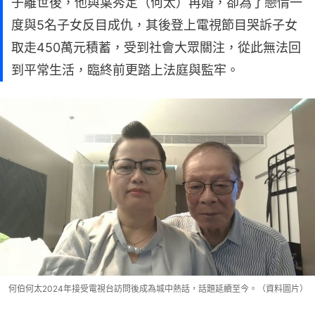
子離世後，他與葉秀定（何太）再婚，卻為了戀情一
度與5名子女反目成仇，其後登上電視節目哭訴子女
取走450萬元積蓄，受到社會大眾關注，從此無法回
到平常生活，臨終前更踏上法庭與監牢。
何伯何太2024年接受電視台訪問後成為城中熱話，話題延續至今。（資料圖片）