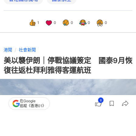
1
0
0
0
0
港聞
社會新聞
美以襲伊朗｜停戰協議簽定 國泰9月恢
復往返杜拜利雅得客運航班
8
在Google
追蹤《香港01》