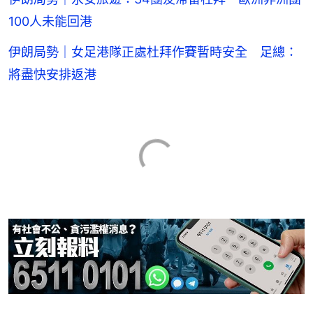
100人未能回港
伊朗局勢｜女足港隊正處杜拜作賽暫時安全 足總：
將盡快安排返港