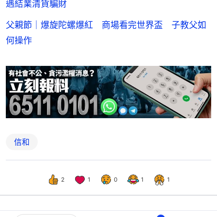
遇結業清貨騙財
父親節｜爆旋陀螺爆紅 商場看完世界盃 子教父如
何操作
信和
2
1
0
1
1