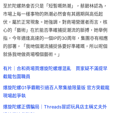
至於陀螺熱會否只是「短暫嘅熱潮」，蔡碧林認為，
市場上每一樣事物的熱潮必然會有其週期與高低起
伏，屬於正常現象。她強調，對商場營運者而言，核
心的「藝術」在於能否準確捕捉潮流的脈搏，她舉例
指，今年適逢高達的一個IP的30周年，集團亦有相應
的部署，「我哋個潮流捕捉係要好準確嘅，所以呢個
就係我哋做商場嗰個藝術。」
有片｜合和商場買爆旋陀螺爆混亂 買家疑不滿提早
截龍包圍職員
爆旋陀螺G1爭霸戰引過百人聚集搶限量版 官方突截龍
現場起爭執
爆旋陀螺正價騙局｜Threads冒認玩具店主稱丈夫外