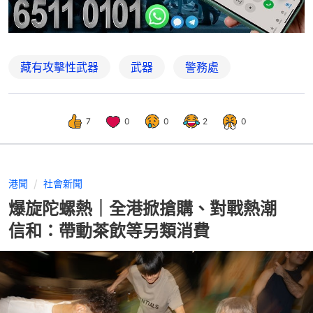
藏有攻擊性武器
武器
警務處
7
0
0
2
0
港聞
社會新聞
爆旋陀螺熱｜全港掀搶購、對戰熱潮
信和：帶動茶飲等另類消費