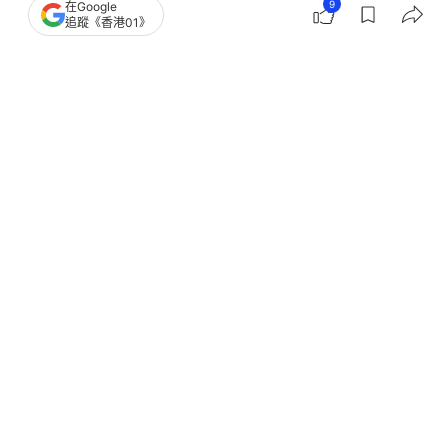
9
在Google
港聞
突發
追蹤《香港01》
深水埗玩具店售陀螺爆衝突 阿叔起飛
腳猛踢 青年疑還擊｜有片
撰文：
凌逸德
出版：
2026-07-25 03:21
更新：
2026-07-25 05:00