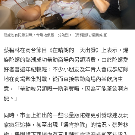
隨處也有陀螺對戰，令場地氣氛十分熱烈。（資料圖片/梁鵬威攝）
蔡碧林在商台節目《在晴朗的一天出發》上表示，爆
旋陀螺的熱潮成功帶動商場內另類消費，由於陀螺愛
好者普遍年紀較輕，不少小朋友及年青人會成群結隊
地在商場聚集對戰，從而直接帶動商場內茶飲店生
意，「帶動咗另類嘅一啲消費囉，因為可能茶飲啊方
便。」
同時，市面上推出的一些限量版陀螺更引發球迷及玩
家瘋狂追捧，甚至出現「通宵排隊」的情況。蔡碧林
說，集團旗下商場內有三間舖頭需要安排顧客排隊入