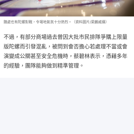
隨處也有陀螺對戰，令場地氣氛十分熱烈。（資料圖片/梁鵬威攝）
不過，有部分商場過去曾因大批市民排隊爭購上限量
版陀螺而引發混亂，被問到會否擔心若處理不當或會
演變成公關甚至安全危機時，蔡碧林表示，憑藉多年
的經驗，團隊能夠做到精準管理。