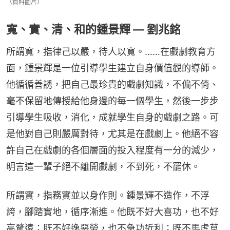
（資料圖片）
寬、實、清、和的鍾景輝 — 劉兆銘
所謂寬，指律己以嚴，待人以寬。……在戲劇教育方
面，鍾景輝是一位引導學生建立自身價值觀的導師。
他循循善誘，把自己最珍貴的戲劇知識，不偏不倚、
毫不保留地傳授給他身邊的每一個學生，然後一步步
引導學生吸收，消化，成就學生自身的戲劇之路。可
是他對自己則嚴厲對待，尤其是在戲劇上。他絕不容
許自己在戲劇的各個層面的投入程度有一分的減少，
明言這一輩子絕不離開戲劇，不到死，不罷休。
所謂實，指務實並以身作則。鍾景輝不造作，不浮
誇，腳踏實地，循序漸進。他既不好大喜功，也不好
高騖遠；既不好逸惡勞，也不急功近利；既不馬虎草