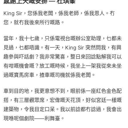
感謝上天嘅安排 — 杜琪峯
King Sir，您係我老闆，係我老師，係我恩人。冇
您，就冇我後來所行嘅路。
當年，我十七歲，只係電視台嘅辦公室助理，乜都未
見過，乜都唔識。有一天，King Sir 突然問我，有興
趣參與吓話劇？我非常驚喜，整日來回諗點解我可以
有咁嘅機會嘅？放工嘅時候，我坐上一架我從來未坐
過嘅寶馬房車，揸車嘅司機就係我老闆。
車到目的地，我更意想不到，眼前係一座紅色金色配
搭，有三層觀眾席，宏偉嘅天花頂，好似宮廷一樣嘅
建築物，令我目定口呆。我以前諗都冇諗過，我會出
現喺呢個劇院——利舞臺。