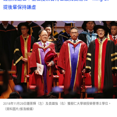
提後輩保持謙虛
2018年11月29日鍾景輝（左）及袁國強（右）獲樹仁大學頒授榮譽博士學位。
（資料圖片/張浩維攝）