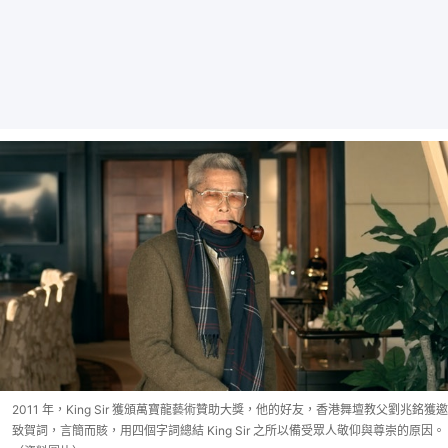
2011 年，King Sir 獲頒萬寶龍藝術贊助大獎，他的好友，香港舞壇教父劉兆銘獲邀
致賀詞，言簡而賅，用四個字詞總結 King Sir 之所以備受眾人敬仰與尊崇的原因。