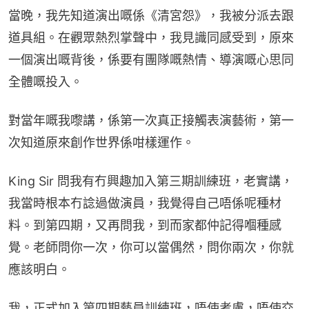
當晚，我先知道演出嘅係《清宮怨》，我被分派去跟
道具組。在觀眾熱烈掌聲中，我見識同感受到，原來
一個演出嘅背後，係要有團隊嘅熱情、導演嘅心思同
全體嘅投入。
對當年嘅我嚟講，係第一次真正接觸表演藝術，第一
次知道原來創作世界係咁樣運作。
King Sir 問我有冇興趣加入第三期訓練班，老實講，
我當時根本冇諗過做演員，我覺得自己唔係呢種材
料。到第四期，又再問我，到而家都仲記得嗰種感
覺。老師問你一次，你可以當偶然，問你兩次，你就
應該明白。
我，正式加入第四期藝員訓練班，唔使考慮，唔使交