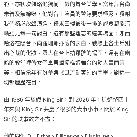
範，亦初次領略他獨樹一幟的舞台美學。當年舞台尚
未普及無線咪，他對台上演員的聲線要求極嚴，囑咐
我們務必放聲演繹，務求三樓最後一排的觀眾都能清
晰聽見每一句對白。還有那些難忘的經典場面，如西
哈洛在陽台下向羅珊娜抒懷的表白、戰場上各士兵別
出心裁的化妝、眾人在台上搶雞髀的場面，還有在幽
暗的教堂裡修女們拿著蠟燭橫過舞台的動人畫面等
等。相信當年有份參與《風流劍客》的同學，對這一
切都歷歷在目。
由 1986 年認識 King Sir，到 2026 年，這整整四十
年來與 King Sir 共度了很多的大事小事。關於 King 
Sir 的軼事數之不盡：
他的四個 D：Drive、Diligence、Discipline、