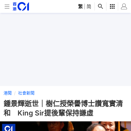
繁
|
简
港聞
社會新聞
鍾景輝逝世｜樹仁授榮譽博士讚寬實清
和 King Sir提後輩保持謙虛