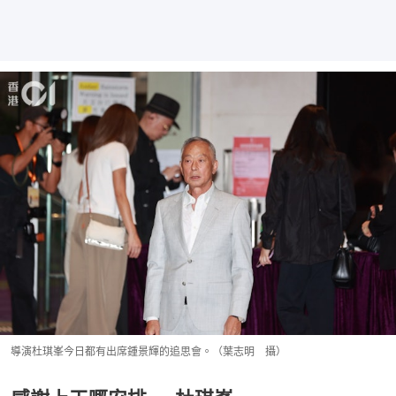
導演杜琪峯今日都有出席鍾景輝的追思會。（葉志明 攝）