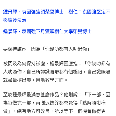
鍾景輝、袁國強獲頒榮譽博士 樹仁：袁國強堅定不
移維護法治
鍾景輝、袁國強下月獲頒樹仁大學榮譽博士
要保持謙虛　因為「你幾叻都有人叻過你」
被問及為何保持謙虛，鍾景輝回應指：「你幾叻都有
人叻過你，自己所認識嘅嘢都有個極限，自己識嘅嘢
就盡量攞出嚟，用喺教學方面。」
至於鍾景輝最滿意甚麼作品？他則說：「下一部，因
為每做完一部，再睇返始終都會覺得『點解唔咁樣
做』，總有地方可改良，所以等下一個機會做得更