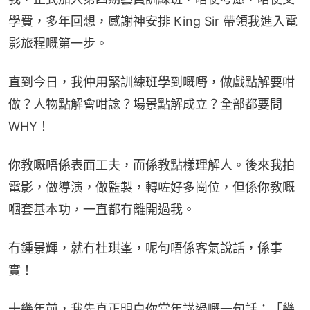
學費，多年回想，感謝神安排 King Sir 帶領我進入電
影旅程嘅第一步。
直到今日，我仲用緊訓練班學到嘅嘢，做戲點解要咁
做？人物點解會咁諗？場景點解成立？全部都要問 
WHY！
你教嘅唔係表面工夫，而係教點樣理解人。後來我拍
電影，做導演，做監製，轉咗好多崗位，但係你教嘅
嗰套基本功，一直都冇離開過我。
冇鍾景輝，就冇杜琪峯，呢句唔係客氣說話，係事
實！
十幾年前，我先真正明白你當年講過嘅一句話：「幾