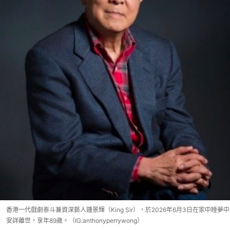
香港一代戲劇泰斗兼資深藝人鍾景輝（King Sir），於2026年6月3日在家中睡夢中
安詳離世，享年89歲。（IG:anthonyperrywong）