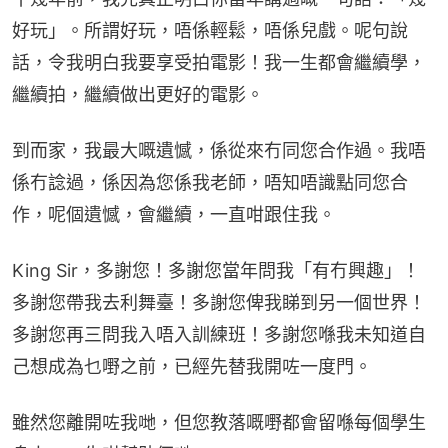
好玩」。所謂好玩，唔係輕鬆，唔係兒戲。呢句說
話，令我明白我要享受拍電影！我一生都會繼續學，
繼續拍，繼續做出更好的電影。
到而家，我最大嘅遺憾，係從來冇同您合作過。我唔
係冇諗過，係因為您係我老師，唔知唔識點同您合
作，呢個遺憾，會繼續，一直咁跟住我。
King Sir，多謝您！多謝您當年問我「有冇興趣」！
多謝您帶我去利舞臺！多謝您俾我睇到另一個世界！
多謝您再三問我入唔入訓練班！多謝您喺我未知道自
己想成為乜嘢之前，已經先替我開咗一度門。
雖然您離開咗我哋，但您教落嘅嘢都會留喺每個學生