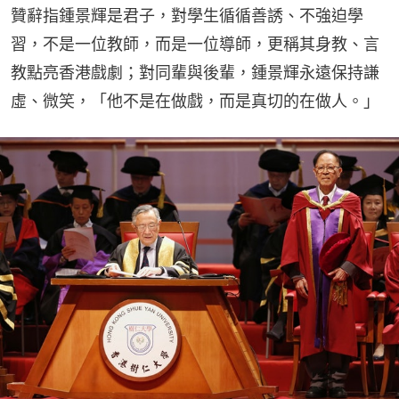
贊辭指鍾景輝是君子，對學生循循善誘、不強迫學
習，不是一位教師，而是一位導師，更稱其身教、言
教點亮香港戲劇；對同輩與後輩，鍾景輝永遠保持謙
虛、微笑，「他不是在做戲，而是真切的在做人。」