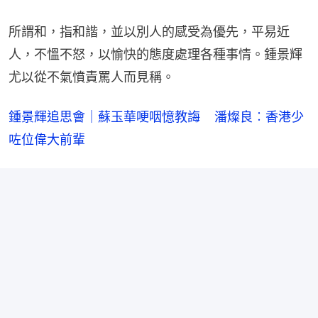
所謂和，指和諧，並以別人的感受為優先，平易近
人，不慍不怒，以愉快的態度處理各種事情。鍾景輝
尤以從不氣憤責罵人而見稱。
鍾景輝追思會｜蘇玉華哽咽憶教誨    潘燦良︰香港少
咗位偉大前輩