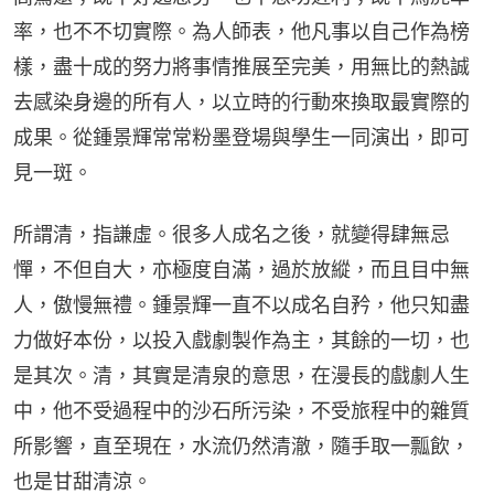
率，也不不切實際。為人師表，他凡事以自己作為榜
樣，盡十成的努力將事情推展至完美，用無比的熱誠
去感染身邊的所有人，以立時的行動來換取最實際的
成果。從鍾景輝常常粉墨登場與學生一同演出，即可
見一斑。
所謂清，指謙虛。很多人成名之後，就變得肆無忌
憚，不但自大，亦極度自滿，過於放縱，而且目中無
人，傲慢無禮。鍾景輝一直不以成名自矜，他只知盡
力做好本份，以投入戲劇製作為主，其餘的一切，也
是其次。清，其實是清泉的意思，在漫長的戲劇人生
中，他不受過程中的沙石所污染，不受旅程中的雜質
所影響，直至現在，水流仍然清澈，隨手取一瓢飲，
也是甘甜清涼。