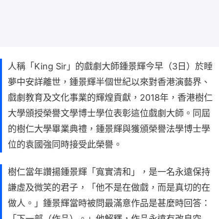
人稱「King Sir」的戲劇大師鍾景輝今早（3日）於睡
夢中安詳離世，鍾景輝半個世紀以來對香港演藝界、
戲劇教育及文化事業的輝煌貢獻，2018年，香港樹仁
大學頒授榮譽文學博士學位表彰這位戲劇大師。同屆
的樹仁大學畢業典禮，鍾景輝與獲頒榮譽法學博士學
位的袁國強同時接受此榮譽。
樹仁當年讚揚鍾景輝「寬實清和」，是一名永遠保持
謙虛及微笑的君子，「他不是在做戲，而是真切的在
做人。」鍾景輝當時被問最滿意作品是甚麼時回答：
「下一部（作品）。」他解釋，作品永遠有改良空