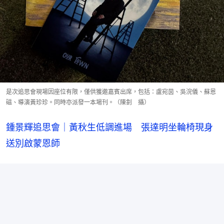
是次追思會現場因座位有限，僅供獲邀嘉賓出席，包括：盧宛茵、吳浣儀、蘇恩
磁、導演黃珍珍。同時亦派發一本場刊。（陳釗 攝）
鍾景輝追思會｜黃秋生低調進場　張達明坐輪椅現身
送別啟蒙恩師