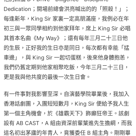
Dedication；開場前總會洪亮喊出的的「照殺！」；
每逢新年，King Sir 家裏一定高朋滿座，我例必在年
初三與一眾同學相約到他家拜年，席上 King Sir 必唱
其首本名曲《My Way》；還有每年三月二十三日他
的生辰，正好我的生日亦是同日，每次都有幸能「掹
車邊」，與 King Sir 一起切蛋糕，後來他身體抱恙，
我們仍舊定期到他家相聚吃飯，今年三月二十三日，
更是我與他共度的最後一次生日會。
有一件事對我影響至深。自演藝學院畢業後，我加入
香港話劇團，入團短短數月，King Sir 便給予我人生
第一個主角機會，於《雄霸天下》飾癲狂帝王。該劇
設有 AB CAST，A 組由資深前輩葉進先生擔綱，而我
這名初出茅廬的年青人，竟獲委任 B 組主角。剛剛畢