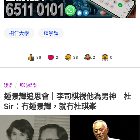
樹仁大學
鍾景輝
36
2
38
2
0
娛樂
即時娛樂
鍾景輝追思會｜李司棋視他為男神 杜
Sir︰冇鍾景輝，就冇杜琪峯