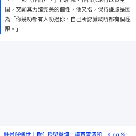
間，突顯其力臻完美的個性，他又指，保持謙虛是因
為「你幾叻都有人叻過你，自己所認識嘅嘢都有個極
限。」
鍾景輝逝世｜樹仁授榮譽博士讚寬實清和 King Sir