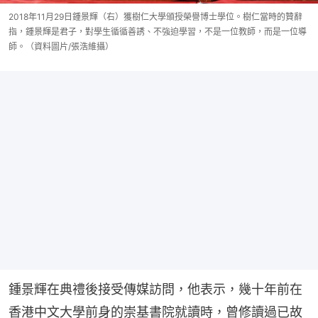
2018年11月29日鍾景輝（右）獲樹仁大學頒授榮譽博士學位。樹仁當時的贊辭
指，鍾景輝是君子，對學生循循善誘、不強迫學習，不是一位教師，而是一位導
師。（資料圖片/張浩維攝）
鍾景輝在典禮後接受傳媒訪問，他表示，幾十年前在
香港中文大學前身的崇基書院就讀時，曾修讀過已故