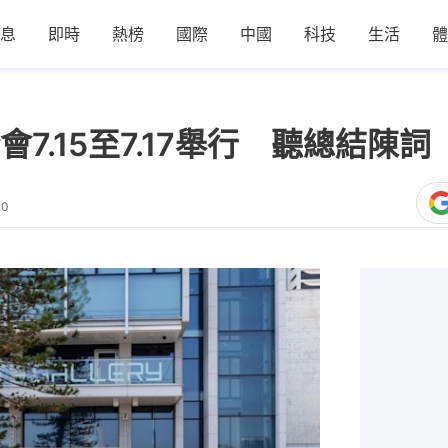
息
即時
熱榜
國際
中國
科技
生活
體
7.15至7.17舉行 聽總結陳
20