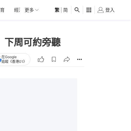
育
經濟
更多
01深圳
繁
觀點
|
简
健康
好食玩飛
登入
女
詞 下周可約旁聽
在Google
追蹤《香港01》