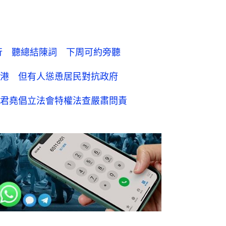
7舉行 聽總結陳詞 下周可約旁聽
港 但有人慫恿居民對抗政府
君堯倡立法會特權法查嚴肅問責