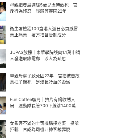
母親把發展遲緩5歲兒虐待致死 官
斥行為殘忍 誤殺等罪囚22年
衞生署檢獲100盒港人遊日必買感冒
藥止痛藥 署方指含管制成分
JUPAS放榜｜東華學院誤向1.1萬申請
人發送取錄電郵 涉人為疏忽
單親母虐子致死囚22年 官指被告故
意把子餓死 是漫長冷血的毀滅
Fun Coffee騙局｜拍片有錢收誘入
局 運動隊長管700下線涉1400萬
女乘客不滿的士司機稱接老婆 投訴
拒載 官認為司機非揀客裁罪脫