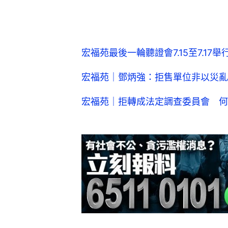
宏福苑最後一輪聽證會7.15至7.1
宏福苑｜鄧炳強：拒售單位非以災亂
宏福苑｜拒轉成法定調查委員會 何