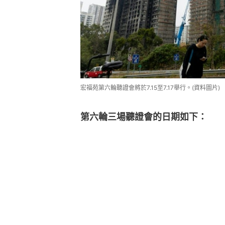
宏福苑第六輪聽證會將於7.15至7.17舉行。(資料圖片)
第六輪三場聽證會的日期如下：