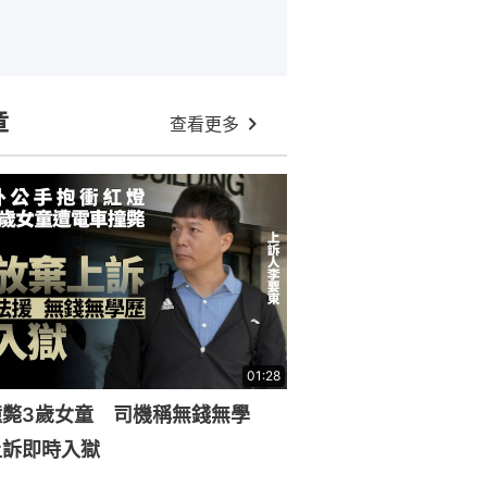
章
查看更多
01:28
撞斃3歲女童 司機稱無錢無學
上訴即時入獄