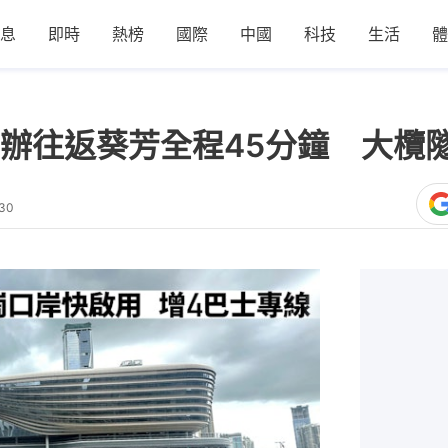
息
即時
熱榜
國際
中國
科技
生活
體
辦往返葵芳全程45分鐘 大欖隧
:30