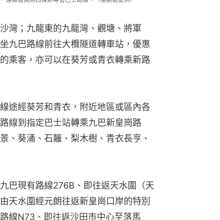
沙灣；九龍東的九龍灣、觀塘、將軍
坐九巴路線前往大欖隧道轉車站，優惠
的乘客，亦可以在葵芳或青衣轉乘新路
線途經葵芳和青衣，附近地區或區內各
路線到指定巴士站轉乘九巴新皇崗路
景、葵涌、石籬、梨木樹、青衣長亨、
九巴現有路線276B、即往返天水圍（天
由天水圍經元朗往返新皇崗口岸的特別
路線N73、即往返沙田巿中心至落馬