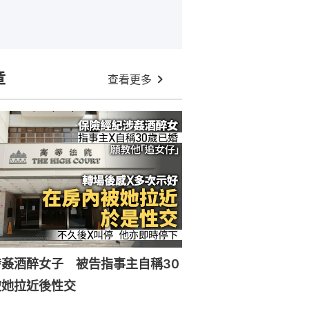
章
查看更多
姦酒醉女子 被告指事主自稱30
被她拉近後性交