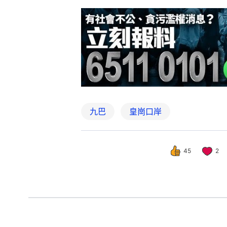
九巴
皇崗口岸
45
2