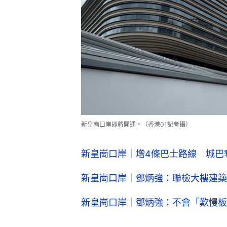
新皇崗口岸即將開通。（香港01記者攝）
新皇崗口岸｜增4條巴士路線 城巴
新皇崗口岸｜鄧炳強：聯檢大樓建築
新皇崗口岸｜鄧炳強：不會「歎慢板