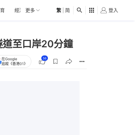
育
經濟
更多
01深圳
繁
觀點
|
简
健康
好食玩飛
登入
女
道至口岸20分鐘
56
在Google
追蹤《香港01》