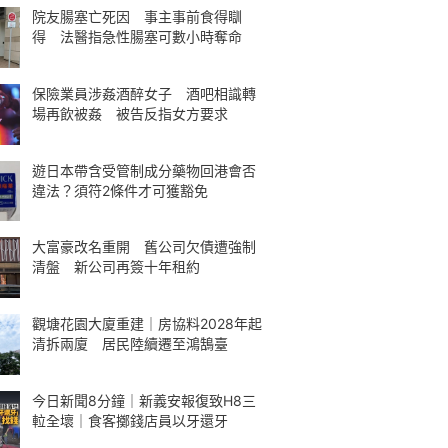
院友腸塞亡死因 事主事前食得瞓
得 法醫指急性腸塞可數小時奪命
保險業員涉姦酒醉女子 酒吧相識轉
場再飲被姦 被告反指女方要求
遊日本帶含受管制成分藥物回港會否
違法？須符2條件才可獲豁免
大富豪改名重開 舊公司欠債遭強制
清盤 新公司再簽十年租約
觀塘花園大廈重建｜房協料2028年起
清拆兩廈 居民陸續遷至鴻鵠臺
今日新聞8分鐘｜新義安報復致H8三
𨋢全壞｜食客擲錢店員以牙還牙