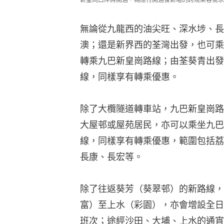
無論從九龍西的油尖旺、深水埗、長
澳；還是新界西的荃灣出發，也可乘
轉乘九巴新皇崗路線；由荃葵青出發
線，同樣享有轉乘優惠。
除了大欖隧道轉車站，九巴新皇崗路
大屋邨或屋苑居民，亦可以乘坐九巴
線，同樣享有轉乘優惠，範圍包括荔
長康、長宏等。
除了往返葵芳（葵翠邨）的新路線，
富）至上水（彩園），亦會增設全日
班次；途經沙田、大埔、上水的通宵