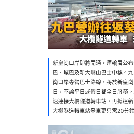
新皇崗口岸即將開通，運輸署公布
巴、城巴及新大嶼山巴士中標。九
崗口岸專營巴士路線，將於新皇崗
日，不論平日或假日都全日服務。
速連接大欖隧道轉車站，再抵達新
大欖隧道轉車站登車更只需20分