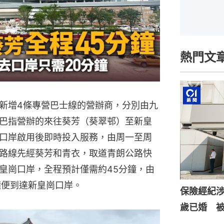
熱門文
新增4條專營巴士線的營辦商，分別由九
巴指營辦的來往葵芳（葵翠邨）至新皇
口岸啟用後即時投入服務，由周一至周
路線先經葵芳和青衣，取道青朗公路快
皇崗口岸，全程預計僅需約45分鐘，由
鐘便到達新皇崗口岸。
保險經紀涉
歲已婚 