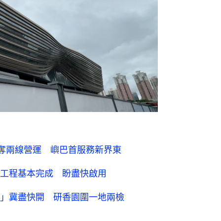
奪兩線營運 嶼巴首服務新界東
工程基本完成 盼盡快啟用
」冀盡快開 研香園圍一地兩檢